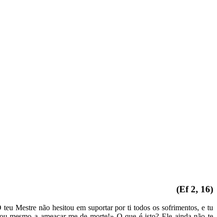
(Ef 2, 16)
eu Mestre não hesitou em suportar por ti todos os sofrimentos, e tu
hegou mesmo a ameaçar-me de morte!» O que é isto? Ele ainda não te