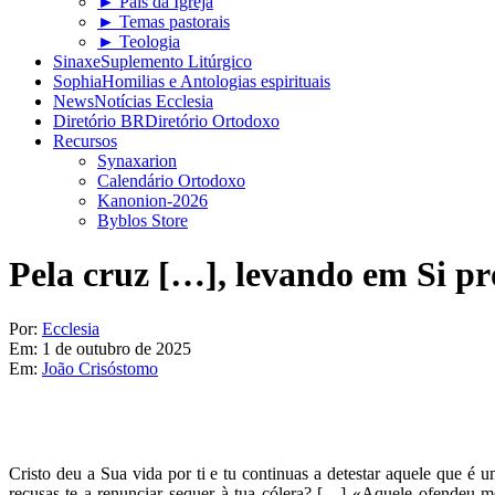
► Pais da Igreja
► Temas pastorais
► Teologia
Sinaxe
Suplemento Litúrgico
Sophia
Homilias e Antologias espirituais
News
Notícias Ecclesia
Diretório BR
Diretório Ortodoxo
Recursos
Synaxarion
Calendário Ortodoxo
Kanonion-2026
Byblos Store
Pela cruz […], levando em Si pr
Por:
Ecclesia
Em:
1 de outubro de 2025
Em:
João Crisóstomo
Cristo deu a Sua vida por ti e tu continuas a detestar aquele que 
recusas-te a renunciar sequer à tua cólera? […] «Aquele ofendeu-m