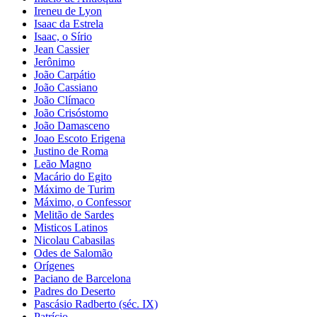
Ireneu de Lyon
Isaac da Estrela
Isaac, o Sírio
Jean Cassier
Jerônimo
João Carpátio
João Cassiano
João Clímaco
João Crisóstomo
João Damasceno
Joao Escoto Erigena
Justino de Roma
Leão Magno
Macário do Egito
Máximo de Turim
Máximo, o Confessor
Melitão de Sardes
Misticos Latinos
Nicolau Cabasilas
Odes de Salomão
Orígenes
Paciano de Barcelona
Padres do Deserto
Pascásio Radberto (séc. IX)
Patrício