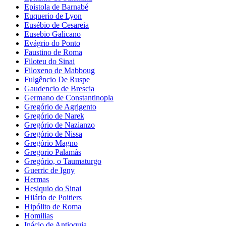
Epistola de Barnabé
Euquerio de Lyon
Eusébio de Cesareia
Eusebio Galicano
Evágrio do Ponto
Faustino de Roma
Filoteu do Sinai
Filoxeno de Mabboug
Fulgêncio De Ruspe
Gaudencio de Brescia
Germano de Constantinopla
Gregório de Agrigento
Gregório de Narek
Gregório de Nazianzo
Gregório de Nissa
Gregório Magno
Gregorio Palamàs
Gregório, o Taumaturgo
Guerric de Igny
Hermas
Hesiquio do Sinai
Hilário de Poitiers
Hipólito de Roma
Homilias
Inácio de Antioquia