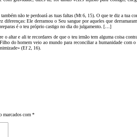
 também não te perdoará as tuas faltas (Mt 6, 15). O que te diz a tua c
fez diferenças: Ele derramou o Seu sangue por aqueles que derramaram
 preparas é o teu próprio castigo no dia do julgamento. […]
o altar e ali te recordares de que o teu irmão tem alguma coisa contra t
e o Filho do homem veio ao mundo para reconciliar a humanidade com o
rte à inimizade» (Ef 2, 16).
ão marcados com
*