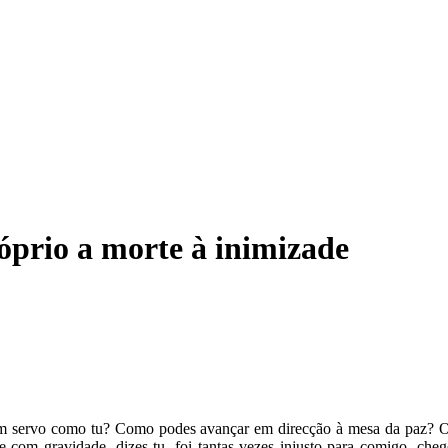
óprio a morte à inimizade
é um servo como tu? Como podes avançar em direcção à mesa da paz? O t
e com gravidade, dizes tu, foi tantas vezes injusto para comigo, c