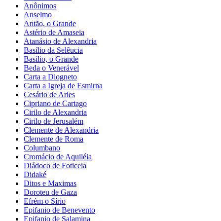
Anônimos
Anselmo
Antão, o Grande
Astério de Amaseia
Atanásio de Alexandria
Basílio da Selêucia
Basílio, o Grande
Beda o Venerável
Carta a Diogneto
Carta a Igreja de Esmirna
Cesário de Arles
Cipriano de Cartago
Cirilo de Alexandria
Cirilo de Jerusalém
Clemente de Alexandria
Clemente de Roma
Columbano
Cromácio de Aquiléia
Diádoco de Foticeia
Didaké
Ditos e Maximas
Doroteu de Gaza
Efrém o Sírio
Epifanio de Benevento
Epifanio de Salamina