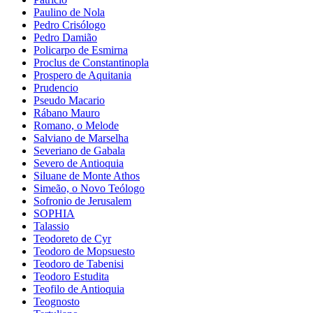
Paulino de Nola
Pedro Crisólogo
Pedro Damião
Policarpo de Esmirna
Proclus de Constantinopla
Prospero de Aquitania
Prudencio
Pseudo Macario
Rábano Mauro
Romano, o Melode
Salviano de Marselha
Severiano de Gabala
Severo de Antioquia
Siluane de Monte Athos
Simeão, o Novo Teólogo
Sofronio de Jerusalem
SOPHIA
Talassio
Teodoreto de Cyr
Teodoro de Mopsuesto
Teodoro de Tabenisi
Teodoro Estudita
Teofilo de Antioquia
Teognosto