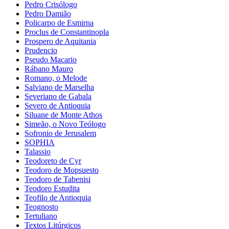
Pedro Crisólogo
Pedro Damião
Policarpo de Esmirna
Proclus de Constantinopla
Prospero de Aquitania
Prudencio
Pseudo Macario
Rábano Mauro
Romano, o Melode
Salviano de Marselha
Severiano de Gabala
Severo de Antioquia
Siluane de Monte Athos
Simeão, o Novo Teólogo
Sofronio de Jerusalem
SOPHIA
Talassio
Teodoreto de Cyr
Teodoro de Mopsuesto
Teodoro de Tabenisi
Teodoro Estudita
Teofilo de Antioquia
Teognosto
Tertuliano
Textos Litúrgicos