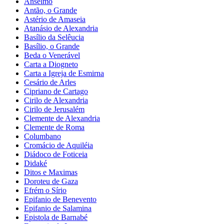
Anselmo
Antão, o Grande
Astério de Amaseia
Atanásio de Alexandria
Basílio da Selêucia
Basílio, o Grande
Beda o Venerável
Carta a Diogneto
Carta a Igreja de Esmirna
Cesário de Arles
Cipriano de Cartago
Cirilo de Alexandria
Cirilo de Jerusalém
Clemente de Alexandria
Clemente de Roma
Columbano
Cromácio de Aquiléia
Diádoco de Foticeia
Didaké
Ditos e Maximas
Doroteu de Gaza
Efrém o Sírio
Epifanio de Benevento
Epifanio de Salamina
Epistola de Barnabé