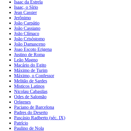
Isaac da Estrela
Isaac, o Sírio
Jean Cassier
Jerônimo
João Carpátio
João Cassiano
João Clímaco
João Crisóstomo
João Damasceno
Joao Escoto Erigena
Justino de Roma
Leão Magno
Macário do Egito
Máximo de Turim
Máximo, o Confessor
Melitão de Sardes
Misticos Latinos
Nicolau Cabasilas
Odes de Salomão
Orígenes
Paciano de Barcelona
Padres do Deserto
Pascásio Radberto (séc. IX)
Patrício
Paulino de Nola