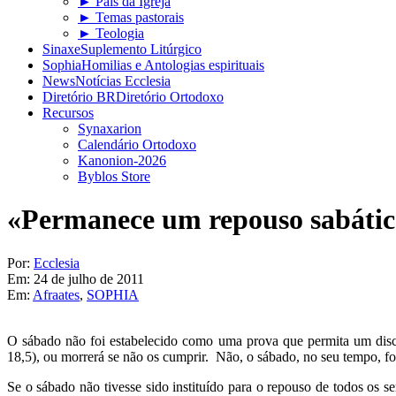
► Pais da Igreja
► Temas pastorais
► Teologia
Sinaxe
Suplemento Litúrgico
Sophia
Homilias e Antologias espirituais
News
Notícias Ecclesia
Diretório BR
Diretório Ortodoxo
Recursos
Synaxarion
Calendário Ortodoxo
Kanonion-2026
Byblos Store
«Permanece um repouso sabático
Por:
Ecclesia
Em:
24 de julho de 2011
Em:
Afraates
,
SOPHIA
O sábado não foi estabelecido como uma prova que permita um discer
18,5), ou morrerá se não os cumprir. Não, o sábado, no seu tempo, f
Se o sábado não tivesse sido instituído para o repouso de todos os s