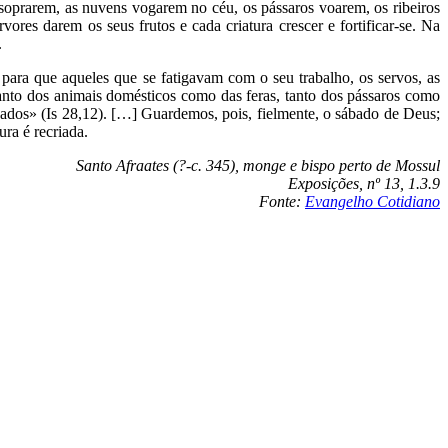
s soprarem, as nuvens vogarem no céu, os pássaros voarem, os ribeiros
ores darem os seus frutos e cada criatura crescer e fortificar-se. Na
.
para que aqueles que se fatigavam com o seu trabalho, os servos, as
tanto dos animais domésticos como das feras, tanto dos pássaros como
igados» (Is 28,12). […] Guardemos, pois, fielmente, o sábado de Deus;
ra é recriada.
Santo Afraates (?-c. 345), monge e bispo perto de Mossul
Exposições, nº 13, 1.3.9
Fonte:
Evangelho Cotidiano