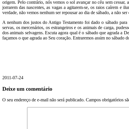
origem. Pelo contrário, nós vemos o sol avançar no céu sem cessar, a
jorrarem das nascentes, as vagas a agitarem-se, os raios caírem e il
verdade, não vemos nenhum ser repousar ao dia de sábado, a não ser o
A nenhum dos justos do Antigo Testamento foi dado o sábado para ne
servas, os mercenários, os estrangeiros e os animais de carga, pude
dos animais selvagens. Escuta agora qual é o sábado que agrada a Deu
façamos o que agrada ao Seu coração. Entraremos assim no sábado do g
2011-07-24
Deixe um comentário
O seu endereço de e-mail não será publicado.
Campos obrigatórios s