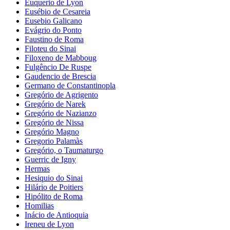
Euquerio de Lyon
Eusébio de Cesareia
Eusebio Galicano
Evágrio do Ponto
Faustino de Roma
Filoteu do Sinai
Filoxeno de Mabboug
Fulgêncio De Ruspe
Gaudencio de Brescia
Germano de Constantinopla
Gregório de Agrigento
Gregório de Narek
Gregório de Nazianzo
Gregório de Nissa
Gregório Magno
Gregorio Palamàs
Gregório, o Taumaturgo
Guerric de Igny
Hermas
Hesiquio do Sinai
Hilário de Poitiers
Hipólito de Roma
Homilias
Inácio de Antioquia
Ireneu de Lyon