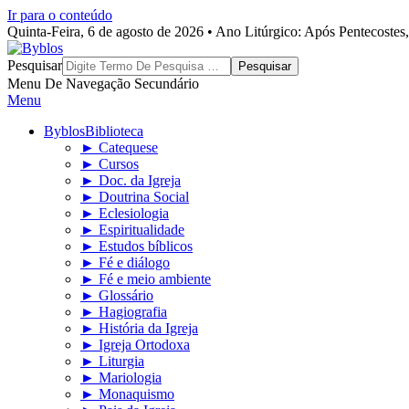
Ir para o conteúdo
Quinta-Feira, 6 de agosto de 2026 • Ano Litúrgico: Após Pentecoste
Byblos
Pesquisar
Menu De Navegação Secundário
Menu
Byblos
Biblioteca
► Catequese
► Cursos
► Doc. da Igreja
► Doutrina Social
► Eclesiologia
► Espiritualidade
► Estudos bíblicos
► Fé e diálogo
► Fé e meio ambiente
► Glossário
► Hagiografia
► História da Igreja
► Igreja Ortodoxa
► Liturgia
► Mariologia
► Monaquismo