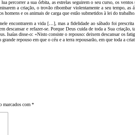
 lua percorrer a sua órbita, as estrelas seguirem o seu curso, os vento
uminarem a criação, o trovão ribombar violentamente a seu tempo, as árv
s homens e os animais de carga que estão submetidos à lei do trabalho
le encontrarem a vida […], mas a fidelidade ao sábado foi prescrita 
ssem descansar e refazer-se. Porque Deus cuida de toda a Sua criação, 
s. Isaías disse-o: «Nisto consiste o repouso: deixem descansar os fat
rande repouso em que o céu e a terra repousarão, em que toda a criatu
ão marcados com
*