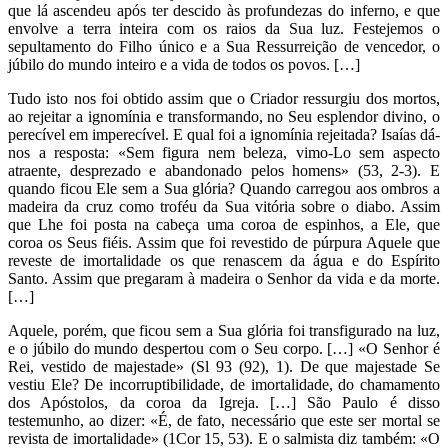
que lá ascendeu após ter descido às profundezas do inferno, e que
envolve a terra inteira com os raios da Sua luz. Festejemos o
sepultamento do Filho único e a Sua Ressurreição de vencedor, o
júbilo do mundo inteiro e a vida de todos os povos. […]
Tudo isto nos foi obtido assim que o Criador ressurgiu dos mortos,
ao rejeitar a ignomínia e transformando, no Seu esplendor divino, o
perecível em imperecível. E qual foi a ignomínia rejeitada? Isaías dá-
nos a resposta: «Sem figura nem beleza, vimo-Lo sem aspecto
atraente, desprezado e abandonado pelos homens» (53, 2-3). E
quando ficou Ele sem a Sua glória? Quando carregou aos ombros a
madeira da cruz como troféu da Sua vitória sobre o diabo. Assim
que Lhe foi posta na cabeça uma coroa de espinhos, a Ele, que
coroa os Seus fiéis. Assim que foi revestido de púrpura Aquele que
reveste de imortalidade os que renascem da água e do Espírito
Santo. Assim que pregaram à madeira o Senhor da vida e da morte.
[…]
Aquele, porém, que ficou sem a Sua glória foi transfigurado na luz,
e o júbilo do mundo despertou com o Seu corpo. […] «O Senhor é
Rei, vestido de majestade» (Sl 93 (92), 1). De que majestade Se
vestiu Ele? De incorruptibilidade, de imortalidade, do chamamento
dos Apóstolos, da coroa da Igreja. […] São Paulo é disso
testemunho, ao dizer: «É, de fato, necessário que este ser mortal se
revista de imortalidade» (1Cor 15, 53). E o salmista diz também: «O