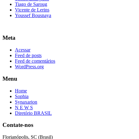
Tiago de Saroug
Vicente de Lerins
Youssef Bousnaya
Meta
Acessar
Feed de posts
Feed de comentários
WordPress.org
Menu
Home
Sophia
Synaxarion
N E W S
Diretório BRASIL
Contate-nos
Florianópolis, SC (Brasil)