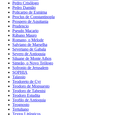
Pedro Crisólogo
Pedro Damião
Policarpo de Esmirna
Proclus de Constantinopla
Prospero de Aquitania
Prudencio
Pseudo Macario
Rábano Mauro
Romano, o Melode
Salviano de Marselha
Severiano de Gabala
Severo de Antioquia
Siluane de Monte Athos
Simeão, o Novo Teólogo
Sofronio de Jerusalem
SOPHIA
Talassio
Teodoreto de Cyr
Teodoro de Mopsuesto
Teodoro de Tabenisi
Teodoro Estudita
Teofilo de Antioquia
Teognosto
Tertuliano
Textos Litúrgicos