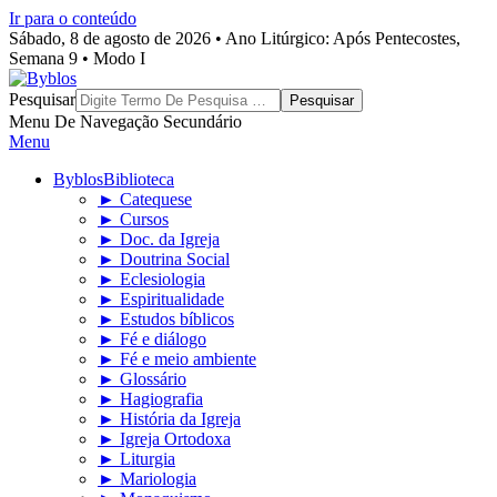
Ir para o conteúdo
Sábado, 8 de agosto de 2026 • Ano Litúrgico: Após Pentecostes,
Semana 9 • Modo I
Byblos
Pesquisar
Menu De Navegação Secundário
Menu
Byblos
Biblioteca
► Catequese
► Cursos
► Doc. da Igreja
► Doutrina Social
► Eclesiologia
► Espiritualidade
► Estudos bíblicos
► Fé e diálogo
► Fé e meio ambiente
► Glossário
► Hagiografia
► História da Igreja
► Igreja Ortodoxa
► Liturgia
► Mariologia