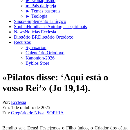
► Monaquismo
► Pais da Igreja
► Temas pastorais
► Teologia
Sinaxe
Suplemento Litúrgico
Sophia
Homilias e Antologias espirituais
News
Notícias Ecclesia
Diretório BR
Diretório Ortodoxo
Recursos
Synaxarion
Calendário Ortodoxo
Kanonion-2026
Byblos Store
«Pilatos disse: ‘Aqui está o
vosso Rei’» (Jo 19,14).
Por:
Ecclesia
Em:
1 de outubro de 2025
Em:
Gregório de Nissa
,
SOPHIA
Bendito seja Deus! Festejemos o Filho único, o Criador dos céus,