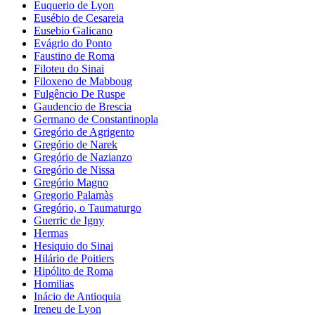
Euquerio de Lyon
Eusébio de Cesareia
Eusebio Galicano
Evágrio do Ponto
Faustino de Roma
Filoteu do Sinai
Filoxeno de Mabboug
Fulgêncio De Ruspe
Gaudencio de Brescia
Germano de Constantinopla
Gregório de Agrigento
Gregório de Narek
Gregório de Nazianzo
Gregório de Nissa
Gregório Magno
Gregorio Palamàs
Gregório, o Taumaturgo
Guerric de Igny
Hermas
Hesiquio do Sinai
Hilário de Poitiers
Hipólito de Roma
Homilias
Inácio de Antioquia
Ireneu de Lyon