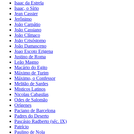
Isaac da Estrela
Isaac, o Sírio
Jean Cassier
Jerônimo
João Carpátio
João Cassiano
João Clímaco
João Crisóstomo
João Damasceno
Joao Escoto Erigena
Justino de Roma
Leão Magno
Macário do Egito
Máximo de Turim
Máximo, o Confessor
Melitão de Sardes
Misticos Latinos
Nicolau Cabasilas
Odes de Salomão
Orígenes
Paciano de Barcelona
Padres do Deserto
Pascásio Radberto (séc. IX)
Patrício
Paulino de Nola