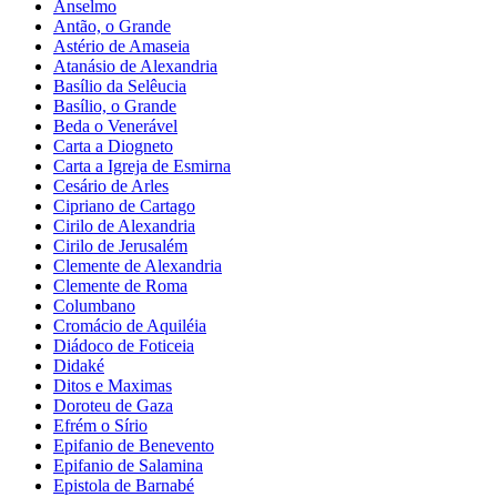
Anselmo
Antão, o Grande
Astério de Amaseia
Atanásio de Alexandria
Basílio da Selêucia
Basílio, o Grande
Beda o Venerável
Carta a Diogneto
Carta a Igreja de Esmirna
Cesário de Arles
Cipriano de Cartago
Cirilo de Alexandria
Cirilo de Jerusalém
Clemente de Alexandria
Clemente de Roma
Columbano
Cromácio de Aquiléia
Diádoco de Foticeia
Didaké
Ditos e Maximas
Doroteu de Gaza
Efrém o Sírio
Epifanio de Benevento
Epifanio de Salamina
Epistola de Barnabé