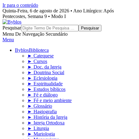
Ir para o conteúdo
Quinta-Feira, 6 de agosto de 2026 • Ano Litúrgico: Após
Pentecostes, Semana 9 • Modo I
Byblos
Pesquisar
Menu De Navegação Secundário
Menu
Byblos
Biblioteca
► Catequese
► Cursos
► Doc. da Igreja
► Doutrina Social
► Eclesiologia
► Espiritualidade
► Estudos bíblicos
► Fé e diálogo
► Fé e meio ambiente
► Glossário
► Hagiografia
► História da Igreja
► Igreja Ortodoxa
► Liturgia
► Mariologia