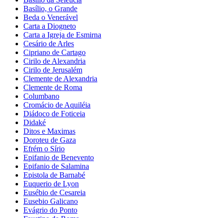
Basílio, o Grande
Beda o Venerável
Carta a Diogneto
Carta a Igreja de Esmirna
Cesário de Arles
Cipriano de Cartago
Cirilo de Alexandria
Cirilo de Jerusalém
Clemente de Alexandria
Clemente de Roma
Columbano
Cromácio de Aquiléia
Diádoco de Foticeia
Didaké
Ditos e Maximas
Doroteu de Gaza
Efrém o Sírio
Epifanio de Benevento
Epifanio de Salamina
Epistola de Barnabé
Euquerio de Lyon
Eusébio de Cesareia
Eusebio Galicano
Evágrio do Ponto