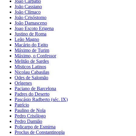
João Carpátio
João Cassiano
João Clímaco
João Crisóstomo
João Damasceno
Joao Escoto Erigena
Justino de Roma
Leão Magno
Macário do Egito
Máximo de Turim
Máximo, o Confessor
Melitão de Sardes
Misticos Latinos
Nicolau Cabasilas
Odes de Salomão
Orígenes
Paciano de Barcelona
Padres do Deserto
Pascásio Radberto (séc. IX)
Patrício
Paulino de Nola
Pedro Crisólogo
Pedro Damião
Policarpo de Esmirna
Proclus de Constantinopla