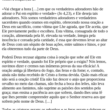
«Vai chegar a hora […] em que os verdadeiros adoradores hão de
adorar o Pai em espírito e verdade» (Jo 4,23), e Ele deseja tais
adoradores. Nós somos verdadeiros adoradores e verdadeiros
sacerdotes quando oramos em espírito, oferecendo nossa oração a
Deus em sacrifício, como vítima que Lhe agrada, que Ele aceita, que
Ele previamente pediu e escolheu. Esta vítima, consagrada de todo o
coração, alimentada pela fé, elevada na verdade, íntegra pela
inocência e coroada pela caridade, é essa que devemos levar ao altar
de Deus com um séquito de boas ações, entre salmos e hinos, e por
ela obteremos tudo da parte de Deus.
Poderá Deus recusar alguma coisa à oração que sobe até Ele em
espírito e verdade, quando foi Ele próprio que a exigiu? Nós lemos,
ouvimos dizer e cremos nas inúmeras provas da sua eficácia! A
oração antiga já libertava do fogo, das feras e da fome; e, contudo,
ainda não tinha recebido de Cristo a forma devida. Quão mais eficaz
não será a oração cristã! Ela não faz descer o anjo que proporciona
orvalho no meio das chamas, não fecha a boca dos leões, não leva
alimento aos famintos, não suprime as paixões dos sentidos pela
graça; mas ensina a paciência aos que sofrem, dando-lhes uma fé
que lhes permite compreender aquilo que o Senhor reserva aos que
sofrem pelo nome de Deus. […]
Todas as criaturas rezam: os rebanhos e as feras rezam e dobram os