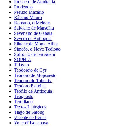
Prospero de Aquitania
Prudencio
Pseudo Macario
Rábano Mauro
Romano, o Melode
Salviano de Marselha
Severiano de Gabala
Severo de Antioquia
Siluane de Monte Athos
Simeão, o Novo Teólogo
Sofronio de Jerusalem
SOPHIA
Talassio
Teodoreto de Cyr
Teodoro de Mopsuesto
Teodoro de Tabenisi
Teodoro Estudita
Teofilo de Antioquia
Teognosto
Tertuliano
Textos Litúrgicos
Tiago de Saroug
Vicente de Lerins
Youssef Bousnaya