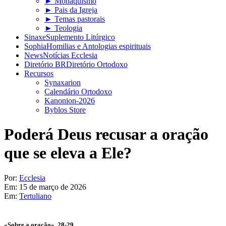
► Monaquismo
► Pais da Igreja
► Temas pastorais
► Teologia
Sinaxe
Suplemento Litúrgico
Sophia
Homilias e Antologias espirituais
News
Notícias Ecclesia
Diretório BR
Diretório Ortodoxo
Recursos
Synaxarion
Calendário Ortodoxo
Kanonion-2026
Byblos Store
Poderá Deus recusar a oração
que se eleva a Ele?
Por:
Ecclesia
Em:
15 de março de 2026
Em:
Tertuliano
«Sobre a oração», 28-29