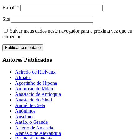
E-mail
*
Site
Salvar meus dados neste navegador para a próxima vez que eu
comentar.
Autores Publicados
Aelredo de Rielvaux
Afraates
Agostinho de Hipona
Ambrosio de Milão
Anastacio de Antioquia
Anastacio do Sinai
André de Creta
Anônimos
Anselmo
Antão, o Grande
Astério de Amaseia
Atanásio de Alexandria
Basílio da Selêucia