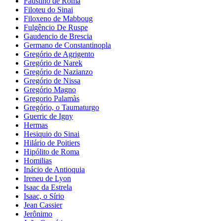
Faustino de Roma
Filoteu do Sinai
Filoxeno de Mabboug
Fulgêncio De Ruspe
Gaudencio de Brescia
Germano de Constantinopla
Gregório de Agrigento
Gregório de Narek
Gregório de Nazianzo
Gregório de Nissa
Gregório Magno
Gregorio Palamàs
Gregório, o Taumaturgo
Guerric de Igny
Hermas
Hesiquio do Sinai
Hilário de Poitiers
Hipólito de Roma
Homilias
Inácio de Antioquia
Ireneu de Lyon
Isaac da Estrela
Isaac, o Sírio
Jean Cassier
Jerônimo