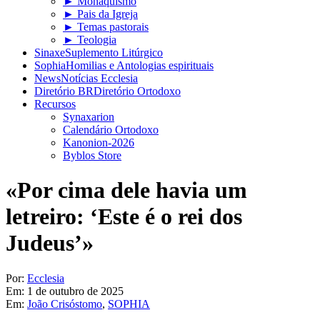
► Monaquismo
► Pais da Igreja
► Temas pastorais
► Teologia
Sinaxe
Suplemento Litúrgico
Sophia
Homilias e Antologias espirituais
News
Notícias Ecclesia
Diretório BR
Diretório Ortodoxo
Recursos
Synaxarion
Calendário Ortodoxo
Kanonion-2026
Byblos Store
«Por cima dele havia um
letreiro: ‘Este é o rei dos
Judeus’»
Por:
Ecclesia
Em:
1 de outubro de 2025
Em:
João Crisóstomo
,
SOPHIA