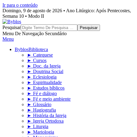
Ir para o conteúdo
Domingo, 9 de agosto de 2026 • Ano Litúrgico: Após Pentecostes,
Semana 10 • Modo II
Byblos
Pesquisar
Menu De Navegação Secundário
Menu
Byblos
Biblioteca
► Catequese
► Cursos
► Doc. da Igreja
► Doutrina Social
► Eclesiologia
► Espiritualidade
► Estudos bíblicos
► Fé e diálogo
► Fé e meio ambiente
► Glossário
► Hagiografia
► História da Igreja
► Igreja Ortodoxa
► Liturgia
► Mariologia