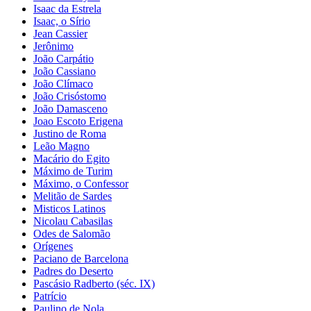
Isaac da Estrela
Isaac, o Sírio
Jean Cassier
Jerônimo
João Carpátio
João Cassiano
João Clímaco
João Crisóstomo
João Damasceno
Joao Escoto Erigena
Justino de Roma
Leão Magno
Macário do Egito
Máximo de Turim
Máximo, o Confessor
Melitão de Sardes
Misticos Latinos
Nicolau Cabasilas
Odes de Salomão
Orígenes
Paciano de Barcelona
Padres do Deserto
Pascásio Radberto (séc. IX)
Patrício
Paulino de Nola