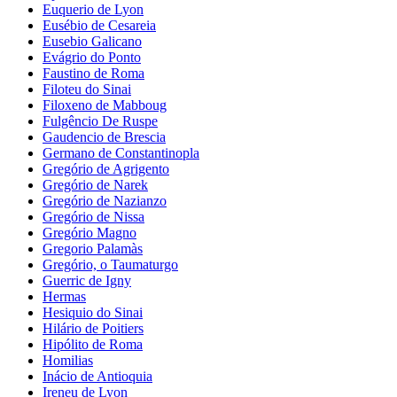
Euquerio de Lyon
Eusébio de Cesareia
Eusebio Galicano
Evágrio do Ponto
Faustino de Roma
Filoteu do Sinai
Filoxeno de Mabboug
Fulgêncio De Ruspe
Gaudencio de Brescia
Germano de Constantinopla
Gregório de Agrigento
Gregório de Narek
Gregório de Nazianzo
Gregório de Nissa
Gregório Magno
Gregorio Palamàs
Gregório, o Taumaturgo
Guerric de Igny
Hermas
Hesiquio do Sinai
Hilário de Poitiers
Hipólito de Roma
Homilias
Inácio de Antioquia
Ireneu de Lyon