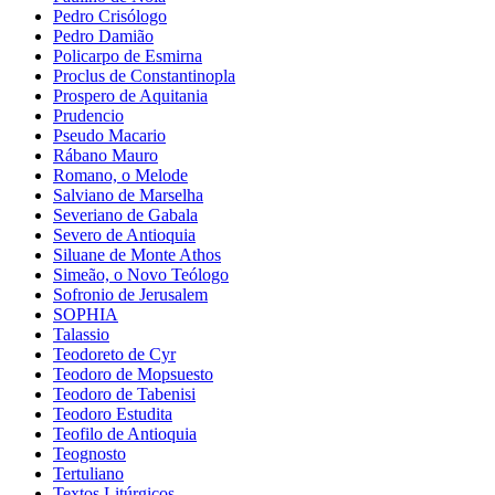
Pedro Crisólogo
Pedro Damião
Policarpo de Esmirna
Proclus de Constantinopla
Prospero de Aquitania
Prudencio
Pseudo Macario
Rábano Mauro
Romano, o Melode
Salviano de Marselha
Severiano de Gabala
Severo de Antioquia
Siluane de Monte Athos
Simeão, o Novo Teólogo
Sofronio de Jerusalem
SOPHIA
Talassio
Teodoreto de Cyr
Teodoro de Mopsuesto
Teodoro de Tabenisi
Teodoro Estudita
Teofilo de Antioquia
Teognosto
Tertuliano
Textos Litúrgicos