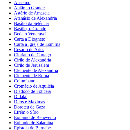
Anselmo
Antão, o Grande
Astério de Amaseia
Atanásio de Alexandria
Basílio da Selêucia
Basílio, o Grande
Beda o Venerável
Carta a Diogneto
Carta a Igreja de Esmirna
Cesário de Arles
Cipriano de Cartago
Cirilo de Alexandria
Cirilo de Jerusalém
Clemente de Alexandria
Clemente de Roma
Columbano
Cromácio de Aquiléia
Diádoco de Foticeia
Didaké
Ditos e Maximas
Doroteu de Gaza
Efrém o Sírio
Epifanio de Benevento
Epifanio de Salamina
Epistola de Barnabé