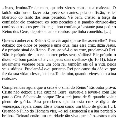
«Jesus, lembra-Te de mim, quando vieres com a tua realeza». O
ladrão não ousou fazer esta prece sem antes, pela confissão, se ter
libertado do fardo dos seus pecados. Vê bem, cristão, a força da
confissão: ele confessou os seus pecados e o paraíso abriu-se-lhe;
confessou os seus pecados e ganhou confiança bastante para pedir o
Reino dos Céus, depois de tantos roubos que tinha cometido. […]
Queres conhecer o Reino? Que vês aqui que se lhe assemelhe? Tens
debaixo dos olhos os pregos e uma cruz, mas essa cruz, dizia Jesus,
é o próprio sinal do Reino. E eu, ao vê-Lo na cruz, proclamo-O Rei.
Não é próprio de um rei morrer pelos seus súditos? Ele próprio o
disse: «O bom pastor dá a vida pelas suas ovelhas» (Jo 10,11). Isto é
igualmente verdade para um bom rei: também ele dá a vida pelos
seus súditos. Proclamá-Lo-ei portanto Rei por causa da dádiva que
fez da sua vida: «Jesus, lembra-Te de mim, quando vieres com a tua
realeza».
Compreendes agora que a cruz é o sinal do Reino? Eis outra prova:
Cristo não deixou a sua cruz na Terra, ergueu-a e levou-a com Ele
para o Céu. Sabemo-lo porque Ele a terá junto de Si quando voltar
pleno de glória. Para perceberes quanto esta cruz é digna de
veneração, repara como Ele a tomou como um título de glória […].
Quando o Filho do Homem vier, «o sol escurecerá e a lua perderá o
brilho». Reinará então uma claridade tão viva que até os astros mais