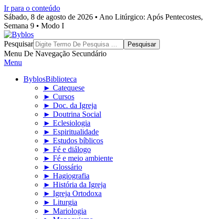
Ir para o conteúdo
Sábado, 8 de agosto de 2026 • Ano Litúrgico: Após Pentecostes,
Semana 9 • Modo I
Byblos
Pesquisar
Menu De Navegação Secundário
Menu
Byblos
Biblioteca
► Catequese
► Cursos
► Doc. da Igreja
► Doutrina Social
► Eclesiologia
► Espiritualidade
► Estudos bíblicos
► Fé e diálogo
► Fé e meio ambiente
► Glossário
► Hagiografia
► História da Igreja
► Igreja Ortodoxa
► Liturgia
► Mariologia