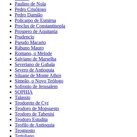
Paulino de Nola
Pedro Crisólogo
Pedro Damião
Policarpo de Esmirna
Proclus de Constantinopla
Prospero de Aquitania
Prudencio
Pseudo Macario
Rábano Mauro
Romano, o Melode
Salviano de Marselha
Severiano de Gabala
Severo de Antioquia
Siluane de Monte Athos
Simeão, o Novo Teólogo
Sofronio de Jerusalem
SOPHIA
Talassio
Teodoreto de Cyr
Teodoro de Mopsuesto
Teodoro de Tabenisi
Teodoro Estudita
Teofilo de Antioquia
Teognosto
Tertuliano