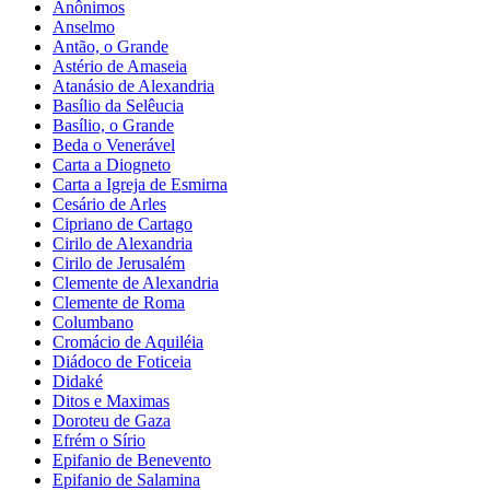
Anônimos
Anselmo
Antão, o Grande
Astério de Amaseia
Atanásio de Alexandria
Basílio da Selêucia
Basílio, o Grande
Beda o Venerável
Carta a Diogneto
Carta a Igreja de Esmirna
Cesário de Arles
Cipriano de Cartago
Cirilo de Alexandria
Cirilo de Jerusalém
Clemente de Alexandria
Clemente de Roma
Columbano
Cromácio de Aquiléia
Diádoco de Foticeia
Didaké
Ditos e Maximas
Doroteu de Gaza
Efrém o Sírio
Epifanio de Benevento
Epifanio de Salamina