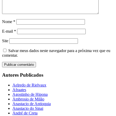
Nome
*
E-mail
*
Site
Salvar meus dados neste navegador para a próxima vez que eu
comentar.
Autores Publicados
Aelredo de Rielvaux
Afraates
Agostinho de Hipona
Ambrosio de Milão
Anastacio de Antioquia
Anastacio do Sinai
André de Creta