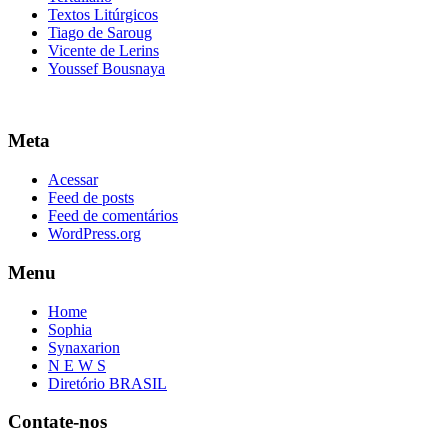
Textos Litúrgicos
Tiago de Saroug
Vicente de Lerins
Youssef Bousnaya
Meta
Acessar
Feed de posts
Feed de comentários
WordPress.org
Menu
Home
Sophia
Synaxarion
N E W S
Diretório BRASIL
Contate-nos