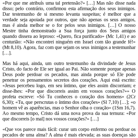
«Por que me atribuís uma tal pretensão?» […] Mas não disse nada
disso; pelo contrário, confirmou esta afirmação dos seus inimigos.
Dar testemunho de si mesmo levanta suspeitas; é melhor que a
verdade seja apoiada por outros, que não apenas os seus amigos,
mas é ainda melhor se o for pelos seus inimigos. […] O nosso
Mestre tinha demonstrado a Sua força junto dos Seus amigos
quando dissera ao leproso: «Quero, fica purificado» (Mc 1,41) e ao
centurião: «Não encontrei ninguém em Israel com tão grande fé!»
(Mt 8,10). Agora, faz com que sejam os seus inimigos a testemunhar
[…].
Mas há aqui, ainda, um outro testemunho da divindade de Jesus
Cristo, do facto de Ele ser igual ao Pai. Não somente porque apenas
Deus pode perdoar os pecados, mas ainda porque só Ele pode
penetrar os pensamentos secretos dos corações. Aqui está escrito:
«Jesus percebeu logo, em seu íntimo, que eles assim discorriam; e
disse-lhes: «Por que discorreis assim em vossos corações?»» O
profeta escreve: «Só Tu conheces o coração dos homens» (2Cr
6,30); «Tu, que perscrutas o íntimo dos corações» (Sl 7,10) […]; «o
homem vê as aparências, mas o Senhor olha o coração» (1Sm 16,7).
Ao mesmo tempo, Cristo dá uma nova prova da sua ternura: «Por
que discorreis [o mal] nos vossos corações?» […]
«Que vos parece mais fácil: curar um corpo enfermo ou perdoar os
pecados de uma alma? A alma é mais elevada; as suas doenças são