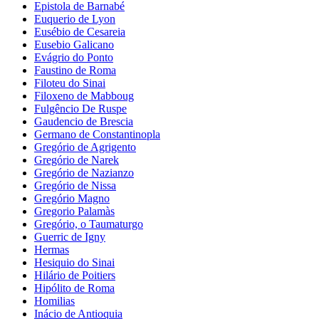
Epistola de Barnabé
Euquerio de Lyon
Eusébio de Cesareia
Eusebio Galicano
Evágrio do Ponto
Faustino de Roma
Filoteu do Sinai
Filoxeno de Mabboug
Fulgêncio De Ruspe
Gaudencio de Brescia
Germano de Constantinopla
Gregório de Agrigento
Gregório de Narek
Gregório de Nazianzo
Gregório de Nissa
Gregório Magno
Gregorio Palamàs
Gregório, o Taumaturgo
Guerric de Igny
Hermas
Hesiquio do Sinai
Hilário de Poitiers
Hipólito de Roma
Homilias
Inácio de Antioquia