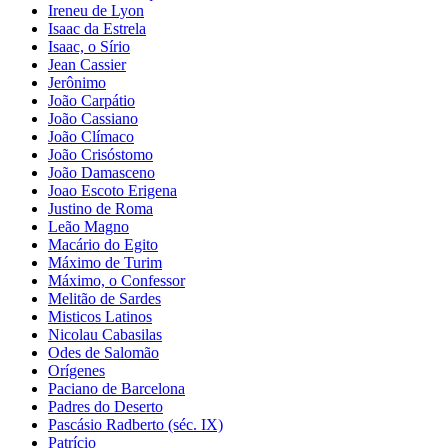
Ireneu de Lyon
Isaac da Estrela
Isaac, o Sírio
Jean Cassier
Jerônimo
João Carpátio
João Cassiano
João Clímaco
João Crisóstomo
João Damasceno
Joao Escoto Erigena
Justino de Roma
Leão Magno
Macário do Egito
Máximo de Turim
Máximo, o Confessor
Melitão de Sardes
Misticos Latinos
Nicolau Cabasilas
Odes de Salomão
Orígenes
Paciano de Barcelona
Padres do Deserto
Pascásio Radberto (séc. IX)
Patrício