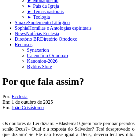
► Monaquismo
► Pais da Igreja
► Temas pastorais
► Teologia
Sinaxe
Suplemento Litúrgico
Sophia
Homilias e Antologias espirituais
News
Notícias Ecclesia
Diretório BR
Diretório Ortodoxo
Recursos
Synaxarion
Calendário Ortodoxo
Kanonion-2026
Byblos Store
Por que fala assim?
Por:
Ecclesia
Em:
1 de outubro de 2025
Em:
João Crisóstomo
Os doutores da Lei diziam: «Blasfema! Quem pode perdoar pecados
senão Deus?» Qual é a resposta do Salvador? Terá desaprovado o
que diziam? Se Ele não fosse igual a Deus, deveria ter-lhes dito: