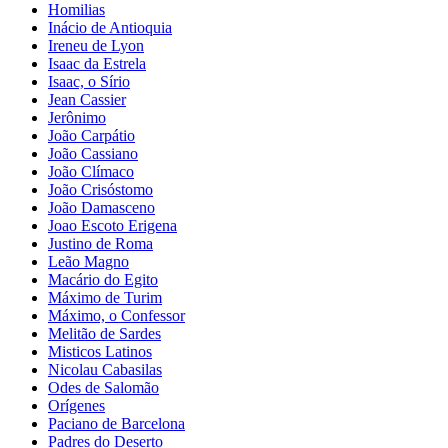
Homilias
Inácio de Antioquia
Ireneu de Lyon
Isaac da Estrela
Isaac, o Sírio
Jean Cassier
Jerônimo
João Carpátio
João Cassiano
João Clímaco
João Crisóstomo
João Damasceno
Joao Escoto Erigena
Justino de Roma
Leão Magno
Macário do Egito
Máximo de Turim
Máximo, o Confessor
Melitão de Sardes
Misticos Latinos
Nicolau Cabasilas
Odes de Salomão
Orígenes
Paciano de Barcelona
Padres do Deserto