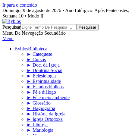
Ir para o conteúdo
Domingo, 9 de agosto de 2026 • Ano Litúrgico: Após Pentecostes,
Semana 10 • Modo II
Byblos
Pesquisar
Menu De Navegação Secundário
Menu
Byblos
Biblioteca
► Catequese
► Cursos
► Doc. da Igreja
► Doutrina Social
► Eclesiologia
► Espiritualidade
► Estudos bíblicos
► Fé e diálogo
► Fé e meio ambiente
► Glossário
► Hagiografia
► História da Igreja
► Igreja Ortodoxa
► Liturgia
► Mariologia