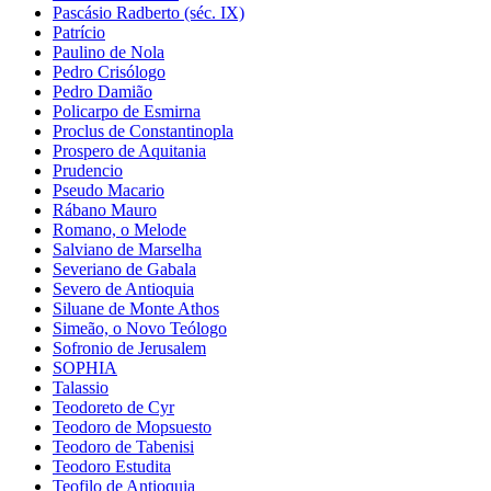
Pascásio Radberto (séc. IX)
Patrício
Paulino de Nola
Pedro Crisólogo
Pedro Damião
Policarpo de Esmirna
Proclus de Constantinopla
Prospero de Aquitania
Prudencio
Pseudo Macario
Rábano Mauro
Romano, o Melode
Salviano de Marselha
Severiano de Gabala
Severo de Antioquia
Siluane de Monte Athos
Simeão, o Novo Teólogo
Sofronio de Jerusalem
SOPHIA
Talassio
Teodoreto de Cyr
Teodoro de Mopsuesto
Teodoro de Tabenisi
Teodoro Estudita
Teofilo de Antioquia