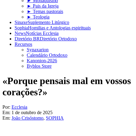
► Monaquismo
► Pais da Igreja
► Temas pastorais
► Teologia
Sinaxe
Suplemento Litúrgico
Sophia
Homilias e Antologias espirituais
News
Notícias Ecclesia
Diretório BR
Diretório Ortodoxo
Recursos
Synaxarion
Calendário Ortodoxo
Kanonion-2026
Byblos Store
«Porque pensais mal em vossos
corações?»
Por:
Ecclesia
Em:
1 de outubro de 2025
Em:
João Crisóstomo
,
SOPHIA