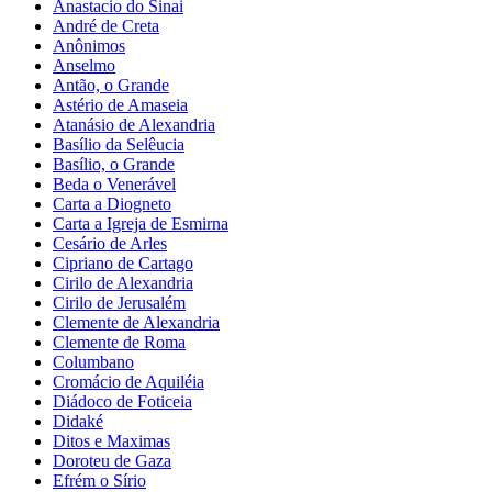
Anastacio do Sinai
André de Creta
Anônimos
Anselmo
Antão, o Grande
Astério de Amaseia
Atanásio de Alexandria
Basílio da Selêucia
Basílio, o Grande
Beda o Venerável
Carta a Diogneto
Carta a Igreja de Esmirna
Cesário de Arles
Cipriano de Cartago
Cirilo de Alexandria
Cirilo de Jerusalém
Clemente de Alexandria
Clemente de Roma
Columbano
Cromácio de Aquiléia
Diádoco de Foticeia
Didaké
Ditos e Maximas
Doroteu de Gaza
Efrém o Sírio