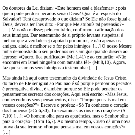
Os doutores da Lei diziam: «Este homem está a blasfemar».; pois
quem pode perdoar pecados senão Deus? Qual é a resposta do
Salvador? Terá desaprovado o que diziam? Se Ele não fosse igual a
Deus, deveria ter-lhes dito: «Por que Me atribuís tal pretensão?»
[…] Mas não o disse; pelo contrário, confirmou a afirmação dos
seus inimigos. Dar testemunho de si próprio levanta suspeitas; é
melhor que a verdade seja apoiada por outros, e não apenas os
amigos, ainda é melhor se o for pelos inimigos. […] O nosso Mestre
tinha demonstrado o seu poder aos seus amigos quando dissera ao
leproso: «Quero, fica purificado» (Mc 1,41) e ao centurião: «Não
encontrei em Israel ninguém com tamanha fé!» (Mt 8,10). Agora,
faz que sejam os seus inimigos a testemunhar […].
Mas ainda há aqui outro testemunho da divindade de Jesus Cristo,
do facto de Ele ser igual ao Pai: não é só porque perdoar os pecados
é prerrogativa divina, é também porque só Ele pode penetrar os
pensamentos secretos dos corações. Aqui está escrito: «Mas Jesus,
conhecendo os seus pensamentos, disse: “Porque pensais mal em
vossos corações?”» Escreve o profeta: «Só Tu conheces o coração
dos homens» (2Cr 6,30); Tu «examinas os rins e os corações» (Sl
7,10) […]; «O homem olha para as aparências, mas o Senhor olha
para o coração» (1Sm 16,7). Ao mesmo tempo, Cristo dá uma nova
prova da sua ternura: «Porque pensais mal em vossos corações?»
[…]