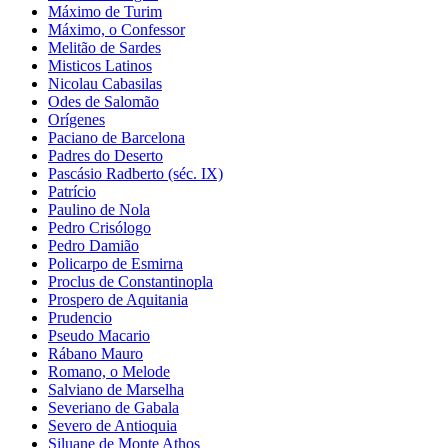
Máximo de Turim
Máximo, o Confessor
Melitão de Sardes
Misticos Latinos
Nicolau Cabasilas
Odes de Salomão
Orígenes
Paciano de Barcelona
Padres do Deserto
Pascásio Radberto (séc. IX)
Patrício
Paulino de Nola
Pedro Crisólogo
Pedro Damião
Policarpo de Esmirna
Proclus de Constantinopla
Prospero de Aquitania
Prudencio
Pseudo Macario
Rábano Mauro
Romano, o Melode
Salviano de Marselha
Severiano de Gabala
Severo de Antioquia
Siluane de Monte Athos