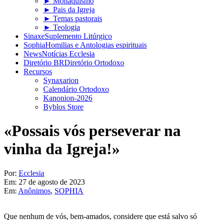
► Monaquismo
► Pais da Igreja
► Temas pastorais
► Teologia
Sinaxe
Suplemento Litúrgico
Sophia
Homilias e Antologias espirituais
News
Notícias Ecclesia
Diretório BR
Diretório Ortodoxo
Recursos
Synaxarion
Calendário Ortodoxo
Kanonion-2026
Byblos Store
«Possais vós perseverar na
vinha da Igreja!»
Por:
Ecclesia
Em:
27 de agosto de 2023
Em:
Anônimos
,
SOPHIA
Que nenhum de vós, bem-amados, considere que está salvo só