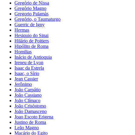
Gregório de Nissa
Gregório Magno
Gregorio Palamàs
Gregório, o Taumaturgo
Guerric de Igny
Hermas
Hesiquio do Sinai
Hilário de Poitiers
Hipólito de Roma
Homilias
Inácio de Antioquia
Ireneu de Lyon
Isaac da Estrela
Isaac, o Sírio
Jean Cassier
Jerônimo
João Carpátio
João Cassiano
João Clímaco
João Crisóstomo
João Damasceno
Joao Escoto Erigena
Justino de Roma
Leão Magno
Macário do Egito