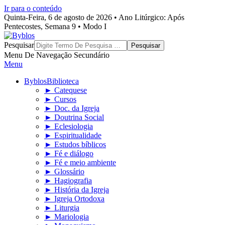
Ir para o conteúdo
Quinta-Feira, 6 de agosto de 2026 • Ano Litúrgico: Após
Pentecostes, Semana 9 • Modo I
Byblos
Pesquisar
Menu De Navegação Secundário
Menu
Byblos
Biblioteca
► Catequese
► Cursos
► Doc. da Igreja
► Doutrina Social
► Eclesiologia
► Espiritualidade
► Estudos bíblicos
► Fé e diálogo
► Fé e meio ambiente
► Glossário
► Hagiografia
► História da Igreja
► Igreja Ortodoxa
► Liturgia
► Mariologia