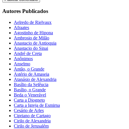
Autores Publicados
Aelredo de Rielvaux
Afraates
Agostinho de Hipona
Ambrosio de Milão
Anastacio de Antioquia
Anastacio do Sinai
André de Creta
Anônimos
Anselmo
Antão, o Grande
Astério de Amaseia
Atanásio de Alexandria
Basílio da Selêucia
Basílio, o Grande
Beda o Venerável
Carta a Diogneto
Carta a Igreja de Esmirna
Cesário de Arles
Cipriano de Cartago
Cirilo de Alexandria
Cirilo de Jerusalém