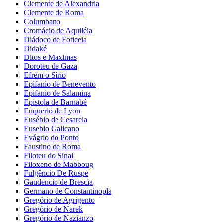
Clemente de Alexandria
Clemente de Roma
Columbano
Cromácio de Aquiléia
Diádoco de Foticeia
Didaké
Ditos e Maximas
Doroteu de Gaza
Efrém o Sírio
Epifanio de Benevento
Epifanio de Salamina
Epistola de Barnabé
Euquerio de Lyon
Eusébio de Cesareia
Eusebio Galicano
Evágrio do Ponto
Faustino de Roma
Filoteu do Sinai
Filoxeno de Mabboug
Fulgêncio De Ruspe
Gaudencio de Brescia
Germano de Constantinopla
Gregório de Agrigento
Gregório de Narek
Gregório de Nazianzo