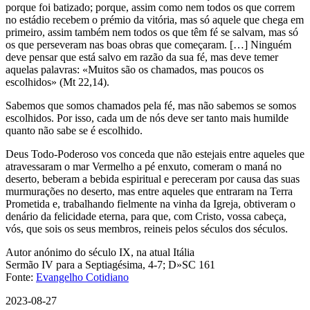
porque foi batizado; porque, assim como nem todos os que correm
no estádio recebem o prémio da vitória, mas só aquele que chega em
primeiro, assim também nem todos os que têm fé se salvam, mas só
os que perseveram nas boas obras que começaram. […] Ninguém
deve pensar que está salvo em razão da sua fé, mas deve temer
aquelas palavras: «Muitos são os chamados, mas poucos os
escolhidos» (Mt 22,14).
Sabemos que somos chamados pela fé, mas não sabemos se somos
escolhidos. Por isso, cada um de nós deve ser tanto mais humilde
quanto não sabe se é escolhido.
Deus Todo-Poderoso vos conceda que não estejais entre aqueles que
atravessaram o mar Vermelho a pé enxuto, comeram o maná no
deserto, beberam a bebida espiritual e pereceram por causa das suas
murmurações no deserto, mas entre aqueles que entraram na Terra
Prometida e, trabalhando fielmente na vinha da Igreja, obtiveram o
denário da felicidade eterna, para que, com Cristo, vossa cabeça,
vós, que sois os seus membros, reineis pelos séculos dos séculos.
Autor anónimo do século IX, na atual Itália
Sermão IV para a Septiagésima, 4-7; D»SC 161
Fonte:
Evangelho Cotidiano
2023-08-27