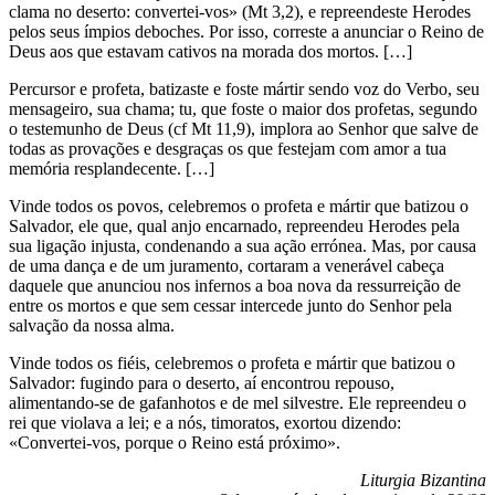
clama no deserto: convertei-vos» (Mt 3,2), e repreendeste Herodes
pelos seus ímpios deboches. Por isso, correste a anunciar o Reino de
Deus aos que estavam cativos na morada dos mortos. […]
Percursor e profeta, batizaste e foste mártir sendo voz do Verbo, seu
mensageiro, sua chama; tu, que foste o maior dos profetas, segundo
o testemunho de Deus (cf Mt 11,9), implora ao Senhor que salve de
todas as provações e desgraças os que festejam com amor a tua
memória resplandecente. […]
Vinde todos os povos, celebremos o profeta e mártir que batizou o
Salvador, ele que, qual anjo encarnado, repreendeu Herodes pela
sua ligação injusta, condenando a sua ação errónea. Mas, por causa
de uma dança e de um juramento, cortaram a venerável cabeça
daquele que anunciou nos infernos a boa nova da ressurreição de
entre os mortos e que sem cessar intercede junto do Senhor pela
salvação da nossa alma.
Vinde todos os fiéis, celebremos o profeta e mártir que batizou o
Salvador: fugindo para o deserto, aí encontrou repouso,
alimentando-se de gafanhotos e de mel silvestre. Ele repreendeu o
rei que violava a lei; e a nós, timoratos, exortou dizendo:
«Convertei-vos, porque o Reino está próximo».
Liturgia Bizantina