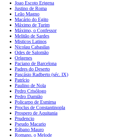
Joao Escoto Erigena
Justino de Roma
Leão Magno
Macário do Egito
Máximo de Turim
Máximo, o Confessor
Melitão de Sardes
Misticos Latinos
Nicolau Cabasilas
Odes de Salomão
Orígenes
Paciano de Barcelona
Padres do Deserto
Pascásio Radberto (séc. IX)
Patrício
Paulino de Nola
Pedro Crisólogo
Pedro Damião
Policarpo de Esmirna
Proclus de Constantinopla
Prospero de Aquitania
Prudencio
Pseudo Macario
Rábano Mauro
Romano, o Melode