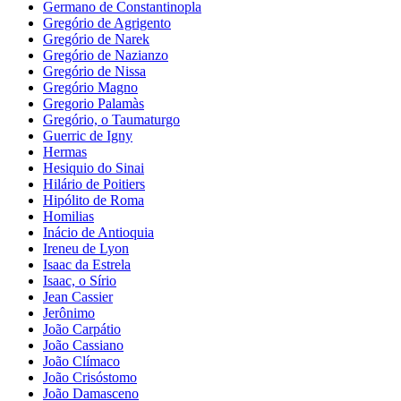
Germano de Constantinopla
Gregório de Agrigento
Gregório de Narek
Gregório de Nazianzo
Gregório de Nissa
Gregório Magno
Gregorio Palamàs
Gregório, o Taumaturgo
Guerric de Igny
Hermas
Hesiquio do Sinai
Hilário de Poitiers
Hipólito de Roma
Homilias
Inácio de Antioquia
Ireneu de Lyon
Isaac da Estrela
Isaac, o Sírio
Jean Cassier
Jerônimo
João Carpátio
João Cassiano
João Clímaco
João Crisóstomo
João Damasceno