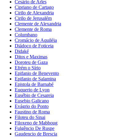
Cesário de Arles
Cipriano de Cartago
Cirilo de Alexandria
Cirilo de Jerusalém
Clemente de Alexandria
Clemente de Roma
Columbano
Cromácio de Aquiléia
Diádoco de Foticeia
Didaké
Ditos e Maximas
Doroteu de Gaza
Efrém o Sírio
Epifanio de Benevento
Epifanio de Salamina
Epistola de Barnabé
Euquerio de Lyon
Eusébio de Cesareia
Eusebio Galicano
Evágrio do Ponto
Faustino de Roma
Filoteu do Sinai
Filoxeno de Mabboug
Fulgêncio De Ruspe
Gaudencio de Brescia