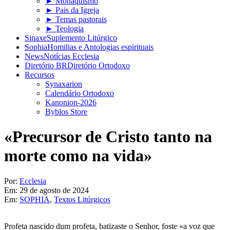
► Monaquismo
► Pais da Igreja
► Temas pastorais
► Teologia
Sinaxe
Suplemento Litúrgico
Sophia
Homilias e Antologias espirituais
News
Notícias Ecclesia
Diretório BR
Diretório Ortodoxo
Recursos
Synaxarion
Calendário Ortodoxo
Kanonion-2026
Byblos Store
«Precursor de Cristo tanto na
morte como na vida»
Por:
Ecclesia
Em:
29 de agosto de 2024
Em:
SOPHIA
,
Textos Litúrgicos
Profeta nascido dum profeta, batizaste o Senhor, foste «a voz que