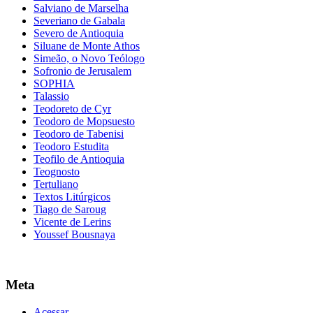
Salviano de Marselha
Severiano de Gabala
Severo de Antioquia
Siluane de Monte Athos
Simeão, o Novo Teólogo
Sofronio de Jerusalem
SOPHIA
Talassio
Teodoreto de Cyr
Teodoro de Mopsuesto
Teodoro de Tabenisi
Teodoro Estudita
Teofilo de Antioquia
Teognosto
Tertuliano
Textos Litúrgicos
Tiago de Saroug
Vicente de Lerins
Youssef Bousnaya
Meta
Acessar