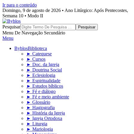
Ir para o conteúdo
Domingo, 9 de agosto de 2026 • Ano Litúrgico: Após Pentecostes,
Semana 10 • Modo II
Byblos
Pesquisar
Menu De Navegação Secundário
Menu
Byblos
Biblioteca
► Catequese
► Cursos
► Doc. da Igreja
► Doutrina Social
► Eclesiologia
► Espiritualidade
► Estudos bíblicos
► Fé e diálogo
► Fé e meio ambiente
► Glossário
► Hagiografia
► História da Igreja
► Igreja Ortodoxa
► Liturgia
► Mariologia