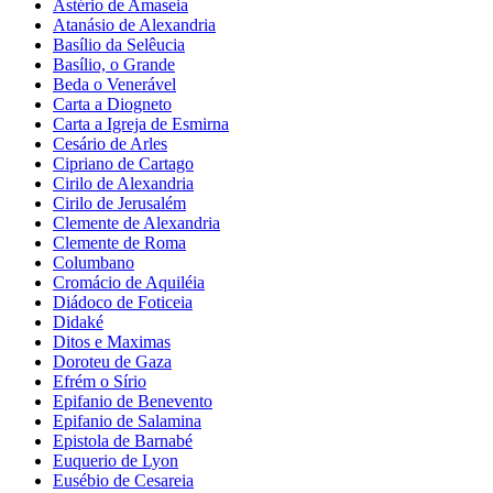
Astério de Amaseia
Atanásio de Alexandria
Basílio da Selêucia
Basílio, o Grande
Beda o Venerável
Carta a Diogneto
Carta a Igreja de Esmirna
Cesário de Arles
Cipriano de Cartago
Cirilo de Alexandria
Cirilo de Jerusalém
Clemente de Alexandria
Clemente de Roma
Columbano
Cromácio de Aquiléia
Diádoco de Foticeia
Didaké
Ditos e Maximas
Doroteu de Gaza
Efrém o Sírio
Epifanio de Benevento
Epifanio de Salamina
Epistola de Barnabé
Euquerio de Lyon
Eusébio de Cesareia