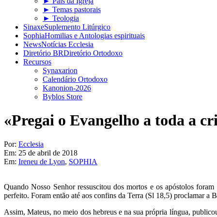
► Pais da Igreja
► Temas pastorais
► Teologia
Sinaxe
Suplemento Litúrgico
Sophia
Homilias e Antologias espirituais
News
Notícias Ecclesia
Diretório BR
Diretório Ortodoxo
Recursos
Synaxarion
Calendário Ortodoxo
Kanonion-2026
Byblos Store
«Pregai o Evangelho a toda a cr
Por:
Ecclesia
Em:
25 de abril de 2018
Em:
Ireneu de Lyon
,
SOPHIA
Quando Nosso Senhor ressuscitou dos mortos e os apóstolos foram r
perfeito. Foram então até aos confins da Terra (Sl 18,5) proclamar
Assim, Mateus, no meio dos hebreus e na sua própria língua, public