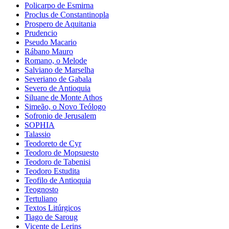
Policarpo de Esmirna
Proclus de Constantinopla
Prospero de Aquitania
Prudencio
Pseudo Macario
Rábano Mauro
Romano, o Melode
Salviano de Marselha
Severiano de Gabala
Severo de Antioquia
Siluane de Monte Athos
Simeão, o Novo Teólogo
Sofronio de Jerusalem
SOPHIA
Talassio
Teodoreto de Cyr
Teodoro de Mopsuesto
Teodoro de Tabenisi
Teodoro Estudita
Teofilo de Antioquia
Teognosto
Tertuliano
Textos Litúrgicos
Tiago de Saroug
Vicente de Lerins