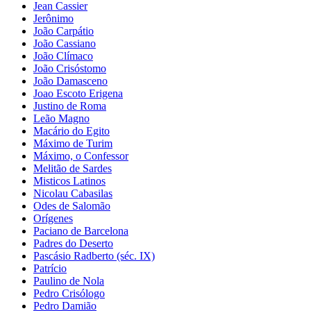
Jean Cassier
Jerônimo
João Carpátio
João Cassiano
João Clímaco
João Crisóstomo
João Damasceno
Joao Escoto Erigena
Justino de Roma
Leão Magno
Macário do Egito
Máximo de Turim
Máximo, o Confessor
Melitão de Sardes
Misticos Latinos
Nicolau Cabasilas
Odes de Salomão
Orígenes
Paciano de Barcelona
Padres do Deserto
Pascásio Radberto (séc. IX)
Patrício
Paulino de Nola
Pedro Crisólogo
Pedro Damião