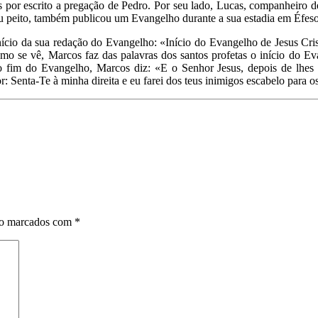
nos por escrito a pregação de Pedro. Por seu lado, Lucas, companheiro 
eu peito, também publicou um Evangelho durante a sua estadia em Éfes
ício da sua redação do Evangelho: «Início do Evangelho de Jesus Crist
o se vê, Marcos faz das palavras dos santos profetas o início do Ev
im do Evangelho, Marcos diz: «E o Senhor Jesus, depois de lhes ter
Senta-Te à minha direita e eu farei dos teus inimigos escabelo para os
ão marcados com
*