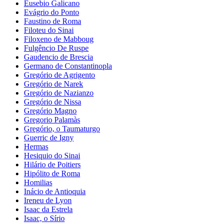
Eusebio Galicano
Evágrio do Ponto
Faustino de Roma
Filoteu do Sinai
Filoxeno de Mabboug
Fulgêncio De Ruspe
Gaudencio de Brescia
Germano de Constantinopla
Gregório de Agrigento
Gregório de Narek
Gregório de Nazianzo
Gregório de Nissa
Gregório Magno
Gregorio Palamàs
Gregório, o Taumaturgo
Guerric de Igny
Hermas
Hesiquio do Sinai
Hilário de Poitiers
Hipólito de Roma
Homilias
Inácio de Antioquia
Ireneu de Lyon
Isaac da Estrela
Isaac, o Sírio