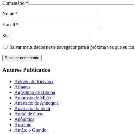
Comentário
*
Nome
*
E-mail
*
Site
Salvar meus dados neste navegador para a próxima vez que eu co
Autores Publicados
Aelredo de Rielvaux
Afraates
Agostinho de Hipona
Ambrosio de Milão
Anastacio de Antioquia
Anastacio do Sinai
André de Creta
Anônimos
Anselmo
Antão, o Grande