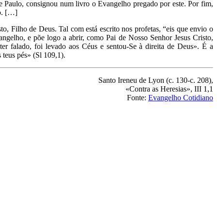
de Paulo, consignou num livro o Evangelho pregado por este. Por fim,
o. […]
o, Filho de Deus. Tal com está escrito nos profetas, “eis que envio o
angelho, e põe logo a abrir, como Pai de Nosso Senhor Jesus Cristo,
 falado, foi levado aos Céus e sentou-Se à direita de Deus». É a
 teus pés» (Sl 109,1).
Santo Ireneu de Lyon (c. 130-c. 208),
«Contra as Heresias», III 1,1
Fonte:
Evangelho Cotidiano