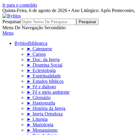
Ir para o conteúdo
Quinta-Feira, 6 de agosto de 2026 • Ano Litúrgico: Após Pentecoste
Byblos
Pesquisar
Menu De Navegação Secundário
Menu
Byblos
Biblioteca
► Catequese
► Cursos
► Doc. da Igreja
► Doutrina Social
► Eclesiologia
► Espiritualidade
► Estudos bíblicos
► Fé e diálogo
► Fé e meio ambiente
► Glossário
► Hagiografia
► História da Igreja
► Igreja Ortodoxa
► Liturgia
► Mariologia
► Monaquismo