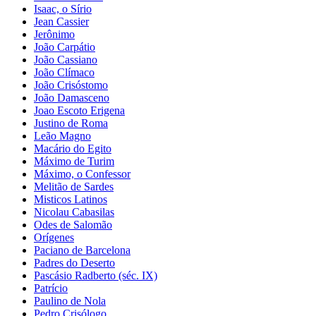
Isaac, o Sírio
Jean Cassier
Jerônimo
João Carpátio
João Cassiano
João Clímaco
João Crisóstomo
João Damasceno
Joao Escoto Erigena
Justino de Roma
Leão Magno
Macário do Egito
Máximo de Turim
Máximo, o Confessor
Melitão de Sardes
Misticos Latinos
Nicolau Cabasilas
Odes de Salomão
Orígenes
Paciano de Barcelona
Padres do Deserto
Pascásio Radberto (séc. IX)
Patrício
Paulino de Nola
Pedro Crisólogo