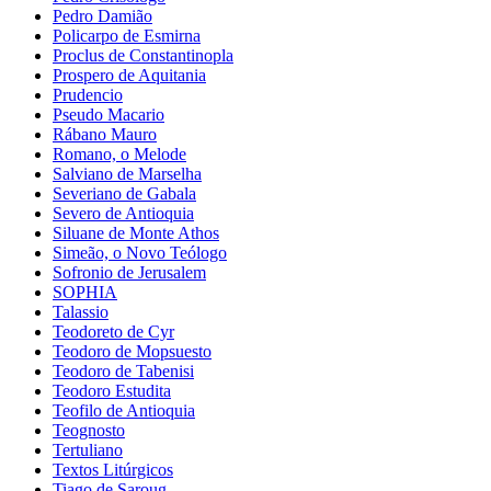
Pedro Damião
Policarpo de Esmirna
Proclus de Constantinopla
Prospero de Aquitania
Prudencio
Pseudo Macario
Rábano Mauro
Romano, o Melode
Salviano de Marselha
Severiano de Gabala
Severo de Antioquia
Siluane de Monte Athos
Simeão, o Novo Teólogo
Sofronio de Jerusalem
SOPHIA
Talassio
Teodoreto de Cyr
Teodoro de Mopsuesto
Teodoro de Tabenisi
Teodoro Estudita
Teofilo de Antioquia
Teognosto
Tertuliano
Textos Litúrgicos
Tiago de Saroug