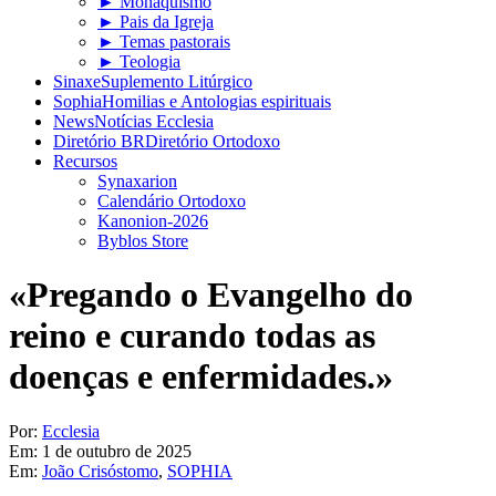
► Monaquismo
► Pais da Igreja
► Temas pastorais
► Teologia
Sinaxe
Suplemento Litúrgico
Sophia
Homilias e Antologias espirituais
News
Notícias Ecclesia
Diretório BR
Diretório Ortodoxo
Recursos
Synaxarion
Calendário Ortodoxo
Kanonion-2026
Byblos Store
«Pregando o Evangelho do
reino e curando todas as
doenças e enfermidades.»
Por:
Ecclesia
Em:
1 de outubro de 2025
Em:
João Crisóstomo
,
SOPHIA