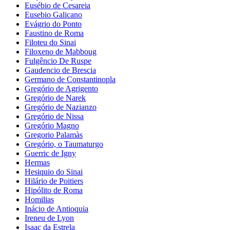
Eusébio de Cesareia
Eusebio Galicano
Evágrio do Ponto
Faustino de Roma
Filoteu do Sinai
Filoxeno de Mabboug
Fulgêncio De Ruspe
Gaudencio de Brescia
Germano de Constantinopla
Gregório de Agrigento
Gregório de Narek
Gregório de Nazianzo
Gregório de Nissa
Gregório Magno
Gregorio Palamàs
Gregório, o Taumaturgo
Guerric de Igny
Hermas
Hesiquio do Sinai
Hilário de Poitiers
Hipólito de Roma
Homilias
Inácio de Antioquia
Ireneu de Lyon
Isaac da Estrela