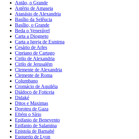
Antão, o Grande
Astério de Amaseia
Atanásio de Alexandria
Basílio da Selêucia
Basílio, o Grande
Beda o Venerável
Carta a Diogneto
Carta a Igreja de Esmirna
Cesário de Arles
Cipriano de Cartago
Cirilo de Alexandria
Cirilo de Jerusalém
Clemente de Alexandria
Clemente de Roma
Columbano
Cromácio de Aquiléia
Diádoco de Foticeia
Didaké
Ditos e Maximas
Doroteu de Gaza
Efrém o Sírio
Epifanio de Benevento
Epifanio de Salamina
Epistola de Barnabé
Euquerio de Lyon