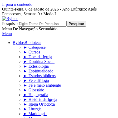
Ir para o conteúdo
Quinta-Feira, 6 de agosto de 2026 • Ano Litúrgico: Após
Pentecostes, Semana 9 • Modo I
Byblos
Pesquisar
Menu De Navegação Secundário
Menu
Byblos
Biblioteca
► Catequese
► Cursos
► Doc. da Igreja
► Doutrina Social
► Eclesiologia
► Espiritualidade
► Estudos bíblicos
► Fé e diálogo
► Fé e meio ambiente
► Glossário
► Hagiografia
► História da Igreja
► Igreja Ortodoxa
► Liturgia
► Mariologia