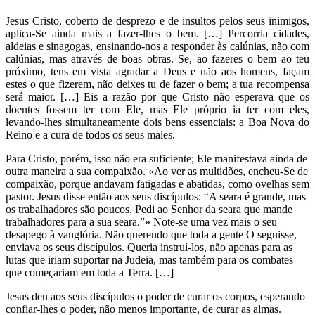
Jesus Cristo, coberto de desprezo e de insultos pelos seus inimigos,
aplica-Se ainda mais a fazer-lhes o bem. […] Percorria cidades,
aldeias e sinagogas, ensinando-nos a responder às calúnias, não com
calúnias, mas através de boas obras. Se, ao fazeres o bem ao teu
próximo, tens em vista agradar a Deus e não aos homens, façam
estes o que fizerem, não deixes tu de fazer o bem; a tua recompensa
será maior. […] Eis a razão por que Cristo não esperava que os
doentes fossem ter com Ele, mas Ele próprio ia ter com eles,
levando-lhes simultaneamente dois bens essenciais: a Boa Nova do
Reino e a cura de todos os seus males.
Para Cristo, porém, isso não era suficiente; Ele manifestava ainda de
outra maneira a sua compaixão. «Ao ver as multidões, encheu-Se de
compaixão, porque andavam fatigadas e abatidas, como ovelhas sem
pastor. Jesus disse então aos seus discípulos: “A seara é grande, mas
os trabalhadores são poucos. Pedi ao Senhor da seara que mande
trabalhadores para a sua seara.”» Note-se uma vez mais o seu
desapego à vanglória. Não querendo que toda a gente O seguisse,
enviava os seus discípulos. Queria instruí-los, não apenas para as
lutas que iriam suportar na Judeia, mas também para os combates
que começariam em toda a Terra. […]
Jesus deu aos seus discípulos o poder de curar os corpos, esperando
confiar-lhes o poder, não menos importante, de curar as almas.