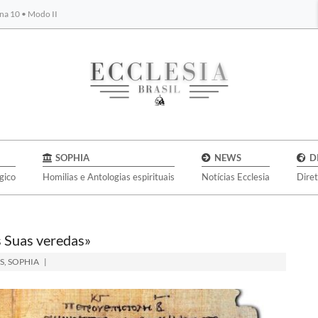
na 10 • Modo II
BYBLOS
SOPHIA
NEWS
D
gico
Homilias e Antologias espirituais
Notícias Ecclesia
Dire
s Suas veredas»
S
,
SOPHIA