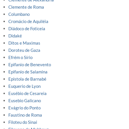
Clemente de Roma
Columbano
Cromácio de Aquiléia
Diádoco de Foticeia
Didaké
Ditos e Maximas
Doroteu de Gaza
Efrém o Sírio
Epifanio de Benevento
Epifanio de Salamina
Epistola de Barnabé
Euquerio de Lyon
Eusébio de Cesareia
Eusebio Galicano
Evágrio do Ponto
Faustino de Roma
Filoteu do Sinai