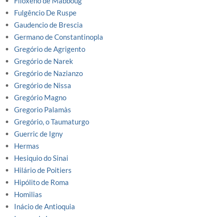
Filoxeno de Mabboug
Fulgêncio De Ruspe
Gaudencio de Brescia
Germano de Constantinopla
Gregório de Agrigento
Gregório de Narek
Gregório de Nazianzo
Gregório de Nissa
Gregório Magno
Gregorio Palamàs
Gregório, o Taumaturgo
Guerric de Igny
Hermas
Hesiquio do Sinai
Hilário de Poitiers
Hipólito de Roma
Homilias
Inácio de Antioquia