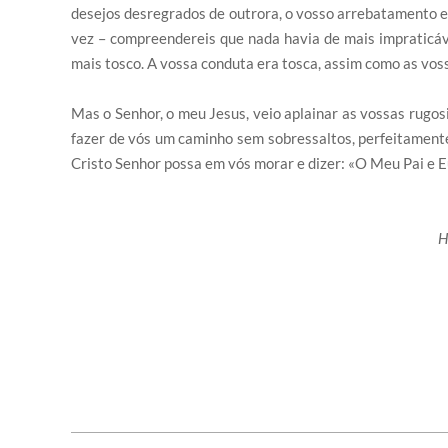
desejos desregrados de outrora, o vosso arrebatamento e
vez – compreendereis que nada havia de mais impraticáve
mais tosco. A vossa conduta era tosca, assim como as voss
Mas o Senhor, o meu Jesus, veio aplainar as vossas rugo
fazer de vós um caminho sem sobressaltos, perfeitamente
Cristo Senhor possa em vós morar e dizer: «O Meu Pai e E
H