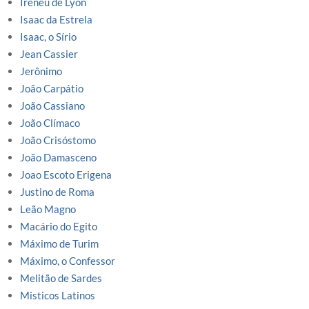
Ireneu de Lyon
Isaac da Estrela
Isaac, o Sírio
Jean Cassier
Jerônimo
João Carpátio
João Cassiano
João Clímaco
João Crisóstomo
João Damasceno
Joao Escoto Erigena
Justino de Roma
Leão Magno
Macário do Egito
Máximo de Turim
Máximo, o Confessor
Melitão de Sardes
Misticos Latinos