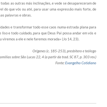
 todas as outras más inclinações, e vede se desapareceram de
l do que vós ou até, para usar uma expressão mais forte, de
as palavras e obras.
sidades e transformar todo esse caos numa estrada plana para
 liso e todo cuidado, para que Deus Pai possa andar em vós e
u viremos a ele e nele faremos morada» (Jo 14, 23).
Orígenes (c. 185-253), presbítero e teólogo
omilias sobre São Lucas 22, 4 (a partir da trad. SC 87, p. 303 rev.)
Fonte:
Evangelho Cotidiano