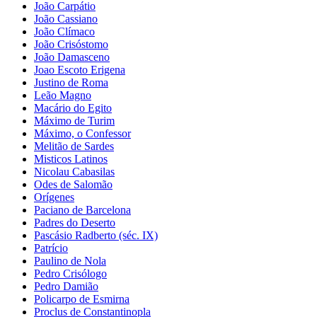
João Carpátio
João Cassiano
João Clímaco
João Crisóstomo
João Damasceno
Joao Escoto Erigena
Justino de Roma
Leão Magno
Macário do Egito
Máximo de Turim
Máximo, o Confessor
Melitão de Sardes
Misticos Latinos
Nicolau Cabasilas
Odes de Salomão
Orígenes
Paciano de Barcelona
Padres do Deserto
Pascásio Radberto (séc. IX)
Patrício
Paulino de Nola
Pedro Crisólogo
Pedro Damião
Policarpo de Esmirna
Proclus de Constantinopla