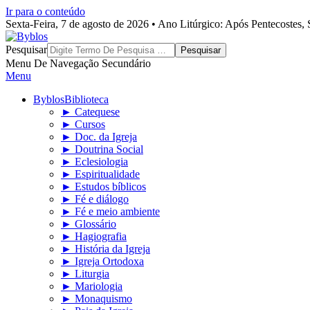
Ir para o conteúdo
Sexta-Feira, 7 de agosto de 2026 • Ano Litúrgico: Após Pentecostes
Byblos
Pesquisar
Menu De Navegação Secundário
Menu
Byblos
Biblioteca
► Catequese
► Cursos
► Doc. da Igreja
► Doutrina Social
► Eclesiologia
► Espiritualidade
► Estudos bíblicos
► Fé e diálogo
► Fé e meio ambiente
► Glossário
► Hagiografia
► História da Igreja
► Igreja Ortodoxa
► Liturgia
► Mariologia
► Monaquismo