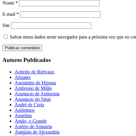
Nome
*
E-mail
*
Site
Salvar meus dados neste navegador para a próxima vez que eu co
Autores Publicados
Aelredo de Rielvaux
Afraates
Agostinho de Hipona
Ambrosio de Milão
Anastacio de Antioquia
Anastacio do Sinai
André de Creta
Anônimos
Anselmo
Antão, o Grande
Astério de Amaseia
Atanásio de Alexandria