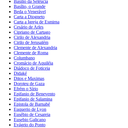
Basílio da Selêucia
Basílio, o Grande
Beda o Venerável
Carta a Diogneto
Carta a Igreja de Esmirna
Cesário de Arles
Cipriano de Cartago
Cirilo de Alexandria
Cirilo de Jerusalém
Clemente de Alexandria
Clemente de Roma
Columbano
Cromácio de Aquiléia
Diádoco de Foticeia
Didaké
Ditos e Maximas
Doroteu de Gaza
Efrém o Sírio
Epifanio de Benevento
Epifanio de Salamina
Epistola de Barnabé
Euquerio de Lyon
Eusébio de Cesareia
Eusebio Galicano
Evágrio do Ponto