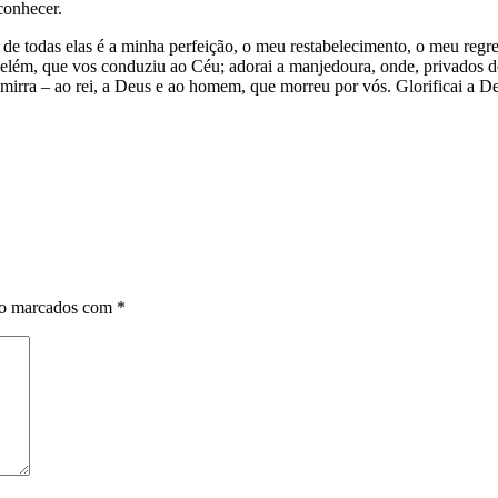
conhecer.
de todas elas é a minha perfeição, o meu restabelecimento, o meu regre
lém, que vos conduziu ao Céu; adorai a manjedoura, onde, privados de
 mirra – ao rei, a Deus e ao homem, que morreu por vós. Glorificai a De
ão marcados com
*