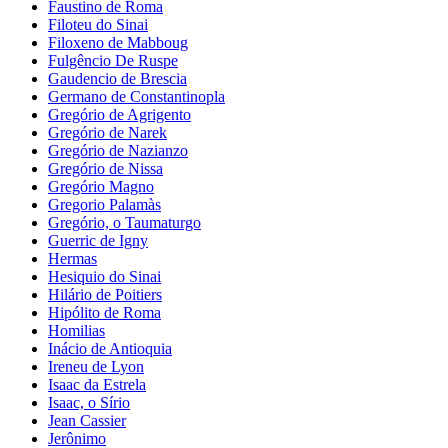
Faustino de Roma
Filoteu do Sinai
Filoxeno de Mabboug
Fulgêncio De Ruspe
Gaudencio de Brescia
Germano de Constantinopla
Gregório de Agrigento
Gregório de Narek
Gregório de Nazianzo
Gregório de Nissa
Gregório Magno
Gregorio Palamàs
Gregório, o Taumaturgo
Guerric de Igny
Hermas
Hesiquio do Sinai
Hilário de Poitiers
Hipólito de Roma
Homilias
Inácio de Antioquia
Ireneu de Lyon
Isaac da Estrela
Isaac, o Sírio
Jean Cassier
Jerônimo