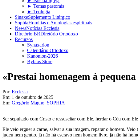
► Pais da Igreja
► Temas pastorais
► Teologia
Sinaxe
Suplemento Litúrgico
Sophia
Homilias e Antologias espirituais
News
Notícias Ecclesia
Diretório BR
Diretório Ortodoxo
Recursos
Synaxarion
Calendário Ortodoxo
Kanonion-2026
Byblos Store
«Prestai homenagem à pequena 
Por:
Ecclesia
Em:
1 de outubro de 2025
Em:
Gregório Magno
,
SOPHIA
Ser sepultado com Cristo e ressuscitar com Ele, herdar o Céu com Ele 
Ele veio erguer a carne, salvar a sua imagem, reparar o homem. Veio t
judeu nem gentio, já não há escravo nem homem livre, já não há home