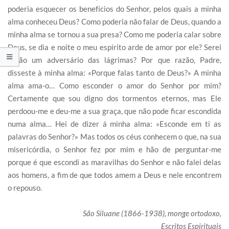
poderia esquecer os benefícios do Senhor, pelos quais a minha
alma conheceu Deus? Como poderia não falar de Deus, quando a
minha alma se tornou a sua presa? Como me poderia calar sobre
Deus, se dia e noite o meu espírito arde de amor por ele? Serei
então um adversário das lágrimas? Por que razão, Padre,
disseste à minha alma: «Porque falas tanto de Deus?» A minha
alma ama-o… Como esconder o amor do Senhor por mim?
Certamente que sou digno dos tormentos eternos, mas Ele
perdoou-me e deu-me a sua graça, que não pode ficar escondida
numa alma… Hei de dizer á minha alma: »Esconde em ti as
palavras do Senhor?» Mas todos os céus conhecem o que, na sua
misericórdia, o Senhor fez por mim e hão de perguntar-me
porque é que escondi as maravilhas do Senhor e não falei delas
aos homens, a fim de que todos amem a Deus e nele encontrem
o repouso.
São Siluane (1866-1938), monge ortodoxo,
Escritos Espirituais