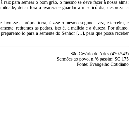
é à raiz para semear o bom grão, o mesmo se deve fazer à nossa alma:
mildade; deitar fora a avareza e guardar a misericórdia; desprezar a
 lavra-se a própria terra, faz-se o mesmo segunda vez, e terceira, e
ente, retiremos as pedras, isto é, a malícia e a dureza. Por último,
, preparemo-lo para a semente do Senhor […], para que possa receber
São Cesário de Arles (470-543)
Sermões ao povo, n.°6 passim; SC 175
Fonte: Evangelho Cotidiano