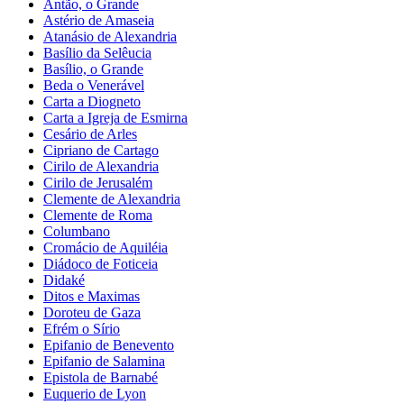
Antão, o Grande
Astério de Amaseia
Atanásio de Alexandria
Basílio da Selêucia
Basílio, o Grande
Beda o Venerável
Carta a Diogneto
Carta a Igreja de Esmirna
Cesário de Arles
Cipriano de Cartago
Cirilo de Alexandria
Cirilo de Jerusalém
Clemente de Alexandria
Clemente de Roma
Columbano
Cromácio de Aquiléia
Diádoco de Foticeia
Didaké
Ditos e Maximas
Doroteu de Gaza
Efrém o Sírio
Epifanio de Benevento
Epifanio de Salamina
Epistola de Barnabé
Euquerio de Lyon