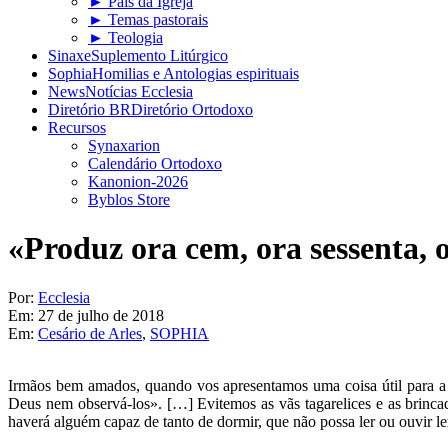
► Pais da Igreja
► Temas pastorais
► Teologia
Sinaxe
Suplemento Litúrgico
Sophia
Homilias e Antologias espirituais
News
Notícias Ecclesia
Diretório BR
Diretório Ortodoxo
Recursos
Synaxarion
Calendário Ortodoxo
Kanonion-2026
Byblos Store
«Produz ora cem, ora sessenta, 
Por:
Ecclesia
Em:
27 de julho de 2018
Em:
Cesário de Arles
,
SOPHIA
Irmãos bem amados, quando vos apresentamos uma coisa útil para a 
Deus nem observá-los». […] Evitemos as vãs tagarelices e as brinca
haverá alguém capaz de tanto de dormir, que não possa ler ou ouvir l