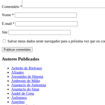
Comentário
*
Nome
*
E-mail
*
Site
Salvar meus dados neste navegador para a próxima vez que eu co
Autores Publicados
Aelredo de Rielvaux
Afraates
Agostinho de Hipona
Ambrosio de Milão
Anastacio de Antioquia
Anastacio do Sinai
André de Creta
Anônimos
Anselmo