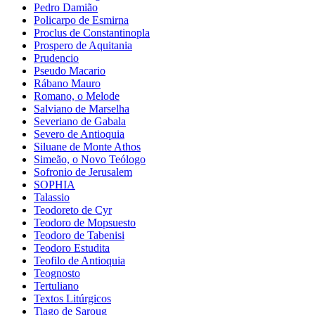
Pedro Damião
Policarpo de Esmirna
Proclus de Constantinopla
Prospero de Aquitania
Prudencio
Pseudo Macario
Rábano Mauro
Romano, o Melode
Salviano de Marselha
Severiano de Gabala
Severo de Antioquia
Siluane de Monte Athos
Simeão, o Novo Teólogo
Sofronio de Jerusalem
SOPHIA
Talassio
Teodoreto de Cyr
Teodoro de Mopsuesto
Teodoro de Tabenisi
Teodoro Estudita
Teofilo de Antioquia
Teognosto
Tertuliano
Textos Litúrgicos
Tiago de Saroug