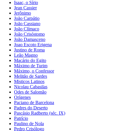
Isaac, o Sírio
Jean Cassier
Jerônimo
João Carpátio
João Cassiano
João Clímaco
João Crisóstomo
João Damasceno
Joao Escoto Erigena
Justino de Roma
Leão Magno
Macário do Egito
Máximo de Turim
Máximo, o Confessor
Melitão de Sardes
Misticos Latinos
Nicolau Cabasilas
Odes de Salomão
Orígenes
Paciano de Barcelona
Padres do Deserto
Pascásio Radberto (séc. IX)
Patrício
Paulino de Nola
Pedro Crisólogo