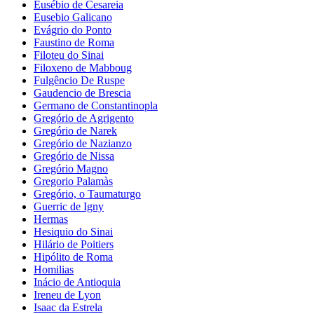
Eusébio de Cesareia
Eusebio Galicano
Evágrio do Ponto
Faustino de Roma
Filoteu do Sinai
Filoxeno de Mabboug
Fulgêncio De Ruspe
Gaudencio de Brescia
Germano de Constantinopla
Gregório de Agrigento
Gregório de Narek
Gregório de Nazianzo
Gregório de Nissa
Gregório Magno
Gregorio Palamàs
Gregório, o Taumaturgo
Guerric de Igny
Hermas
Hesiquio do Sinai
Hilário de Poitiers
Hipólito de Roma
Homilias
Inácio de Antioquia
Ireneu de Lyon
Isaac da Estrela