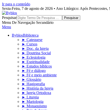
Ir para o conteúdo
Sexta-Feira, 7 de agosto de 2026 • Ano Litúrgico: Após Pentecostes
Byblos
Pesquisar
Menu De Navegação Secundário
Menu
Byblos
Biblioteca
► Catequese
► Cursos
► Doc. da Igreja
► Doutrina Social
► Eclesiologia
► Espiritualidade
► Estudos bíblicos
► Fé e diálogo
► Fé e meio ambiente
► Glossário
► Hagiografia
► História da Igreja
► Igreja Ortodoxa
► Liturgia
► Mariologia
► Monaquismo