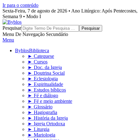
Ir para o conteúdo
Sexta-Feira, 7 de agosto de 2026 • Ano Litúrgico: Após Pentecostes,
Semana 9 • Modo I
Byblos
Pesquisar
Menu De Navegação Secundário
Menu
Byblos
Biblioteca
► Catequese
► Cursos
► Doc. da Igreja
► Doutrina Social
► Eclesiologia
► Espiritualidade
► Estudos bíblicos
► Fé e diálogo
► Fé e meio ambiente
► Glossário
► Hagiografia
► História da Igreja
► Igreja Ortodoxa
► Liturgia
► Mariologia