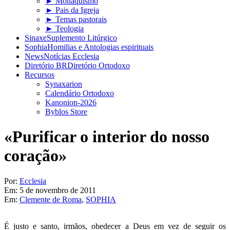
► Monaquismo
► Pais da Igreja
► Temas pastorais
► Teologia
Sinaxe
Suplemento Litúrgico
Sophia
Homilias e Antologias espirituais
News
Notícias Ecclesia
Diretório BR
Diretório Ortodoxo
Recursos
Synaxarion
Calendário Ortodoxo
Kanonion-2026
Byblos Store
«Purificar o interior do nosso
coração»
Por:
Ecclesia
Em:
5 de novembro de 2011
Em:
Clemente de Roma
,
SOPHIA
É justo e santo, irmãos, obedecer a Deus em vez de seguir os