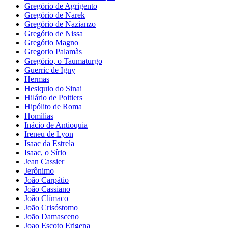
Gregório de Agrigento
Gregório de Narek
Gregório de Nazianzo
Gregório de Nissa
Gregório Magno
Gregorio Palamàs
Gregório, o Taumaturgo
Guerric de Igny
Hermas
Hesiquio do Sinai
Hilário de Poitiers
Hipólito de Roma
Homilias
Inácio de Antioquia
Ireneu de Lyon
Isaac da Estrela
Isaac, o Sírio
Jean Cassier
Jerônimo
João Carpátio
João Cassiano
João Clímaco
João Crisóstomo
João Damasceno
Joao Escoto Erigena