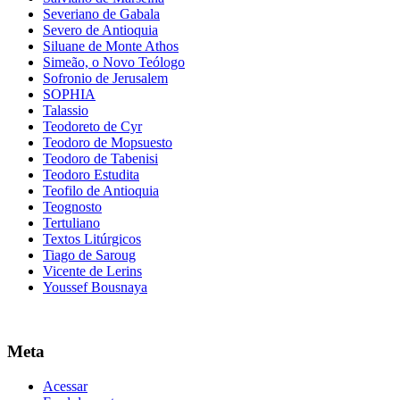
Severiano de Gabala
Severo de Antioquia
Siluane de Monte Athos
Simeão, o Novo Teólogo
Sofronio de Jerusalem
SOPHIA
Talassio
Teodoreto de Cyr
Teodoro de Mopsuesto
Teodoro de Tabenisi
Teodoro Estudita
Teofilo de Antioquia
Teognosto
Tertuliano
Textos Litúrgicos
Tiago de Saroug
Vicente de Lerins
Youssef Bousnaya
Meta
Acessar