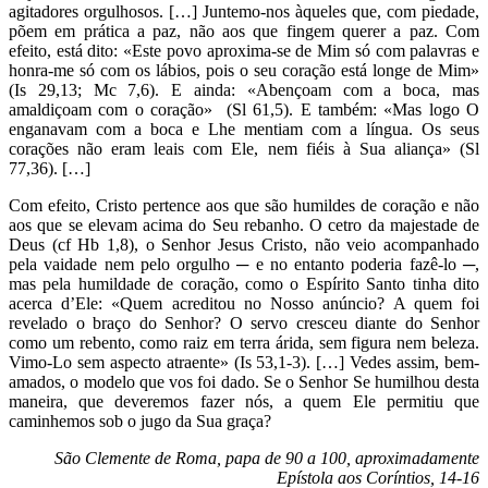
agitadores orgulhosos. […] Juntemo-nos àqueles que, com piedade,
põem em prática a paz, não aos que fingem querer a paz. Com
efeito, está dito: «Este povo aproxima-se de Mim só com palavras e
honra-me só com os lábios, pois o seu coração está longe de Mim»
(Is 29,13; Mc 7,6). E ainda: «Abençoam com a boca, mas
amaldiçoam com o coração» (Sl 61,5). E também: «Mas logo O
enganavam com a boca e Lhe mentiam com a língua. Os seus
corações não eram leais com Ele, nem fiéis à Sua aliança» (Sl
77,36). […]
Com efeito, Cristo pertence aos que são humildes de coração e não
aos que se elevam acima do Seu rebanho. O cetro da majestade de
Deus (cf Hb 1,8), o Senhor Jesus Cristo, não veio acompanhado
pela vaidade nem pelo orgulho ─ e no entanto poderia fazê-lo ─,
mas pela humildade de coração, como o Espírito Santo tinha dito
acerca d’Ele: «Quem acreditou no Nosso anúncio? A quem foi
revelado o braço do Senhor? O servo cresceu diante do Senhor
como um rebento, como raiz em terra árida, sem figura nem beleza.
Vimo-Lo sem aspecto atraente» (Is 53,1-3). […] Vedes assim, bem-
amados, o modelo que vos foi dado. Se o Senhor Se humilhou desta
maneira, que deveremos fazer nós, a quem Ele permitiu que
caminhemos sob o jugo da Sua graça?
São Clemente de Roma, papa de 90 a 100, aproximadamente
Epístola aos Coríntios, 14-16