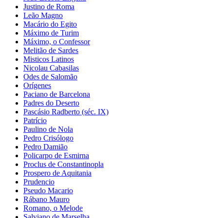
Justino de Roma
Leão Magno
Macário do Egito
Máximo de Turim
Máximo, o Confessor
Melitão de Sardes
Misticos Latinos
Nicolau Cabasilas
Odes de Salomão
Orígenes
Paciano de Barcelona
Padres do Deserto
Pascásio Radberto (séc. IX)
Patrício
Paulino de Nola
Pedro Crisólogo
Pedro Damião
Policarpo de Esmirna
Proclus de Constantinopla
Prospero de Aquitania
Prudencio
Pseudo Macario
Rábano Mauro
Romano, o Melode
Salviano de Marselha