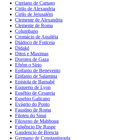
Cipriano de Cartago
Cirilo de Alexandria
Cirilo de Jerusalém
Clemente de Alexandria
Clemente de Roma
Columbano
Cromácio de Aquiléia
Diádoco de Foticeia
Didaké
Ditos e Maximas
Doroteu de Gaza
Efrém o Sírio
Epifanio de Benevento
Epifanio de Salamina
Epistola de Barnabé
Euquerio de Lyon
Eusébio de Cesareia
Eusebio Galicano
Evágrio do Ponto
Faustino de Roma
Filoteu do Sinai
Filoxeno de Mabboug
Fulgêncio De Ruspe
Gaudencio de Brescia
Germano de Constantinopla