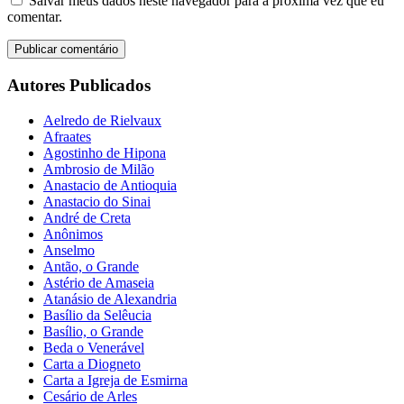
Salvar meus dados neste navegador para a próxima vez que eu
comentar.
Autores Publicados
Aelredo de Rielvaux
Afraates
Agostinho de Hipona
Ambrosio de Milão
Anastacio de Antioquia
Anastacio do Sinai
André de Creta
Anônimos
Anselmo
Antão, o Grande
Astério de Amaseia
Atanásio de Alexandria
Basílio da Selêucia
Basílio, o Grande
Beda o Venerável
Carta a Diogneto
Carta a Igreja de Esmirna
Cesário de Arles