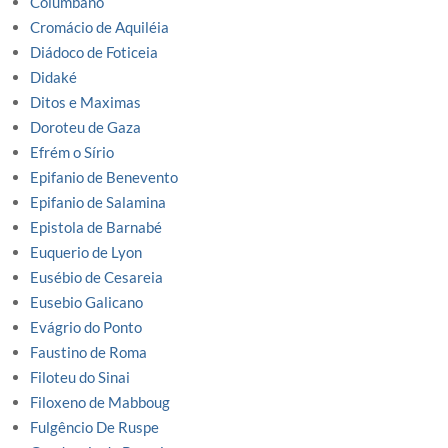
Columbano
Cromácio de Aquiléia
Diádoco de Foticeia
Didaké
Ditos e Maximas
Doroteu de Gaza
Efrém o Sírio
Epifanio de Benevento
Epifanio de Salamina
Epistola de Barnabé
Euquerio de Lyon
Eusébio de Cesareia
Eusebio Galicano
Evágrio do Ponto
Faustino de Roma
Filoteu do Sinai
Filoxeno de Mabboug
Fulgêncio De Ruspe