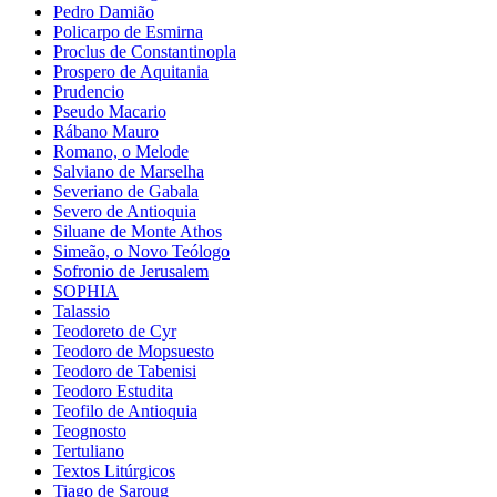
Pedro Damião
Policarpo de Esmirna
Proclus de Constantinopla
Prospero de Aquitania
Prudencio
Pseudo Macario
Rábano Mauro
Romano, o Melode
Salviano de Marselha
Severiano de Gabala
Severo de Antioquia
Siluane de Monte Athos
Simeão, o Novo Teólogo
Sofronio de Jerusalem
SOPHIA
Talassio
Teodoreto de Cyr
Teodoro de Mopsuesto
Teodoro de Tabenisi
Teodoro Estudita
Teofilo de Antioquia
Teognosto
Tertuliano
Textos Litúrgicos
Tiago de Saroug