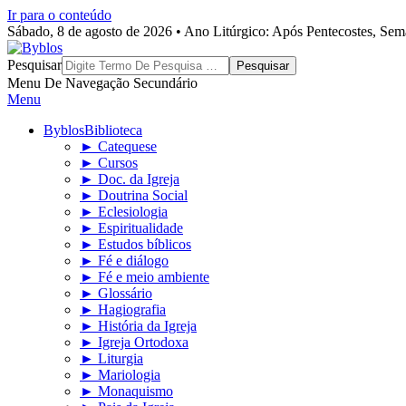
Ir para o conteúdo
Sábado, 8 de agosto de 2026 • Ano Litúrgico: Após Pentecostes, Se
Byblos
Pesquisar
Menu De Navegação Secundário
Menu
Byblos
Biblioteca
► Catequese
► Cursos
► Doc. da Igreja
► Doutrina Social
► Eclesiologia
► Espiritualidade
► Estudos bíblicos
► Fé e diálogo
► Fé e meio ambiente
► Glossário
► Hagiografia
► História da Igreja
► Igreja Ortodoxa
► Liturgia
► Mariologia
► Monaquismo