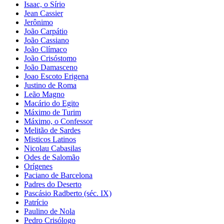
Isaac, o Sírio
Jean Cassier
Jerônimo
João Carpátio
João Cassiano
João Clímaco
João Crisóstomo
João Damasceno
Joao Escoto Erigena
Justino de Roma
Leão Magno
Macário do Egito
Máximo de Turim
Máximo, o Confessor
Melitão de Sardes
Misticos Latinos
Nicolau Cabasilas
Odes de Salomão
Orígenes
Paciano de Barcelona
Padres do Deserto
Pascásio Radberto (séc. IX)
Patrício
Paulino de Nola
Pedro Crisólogo