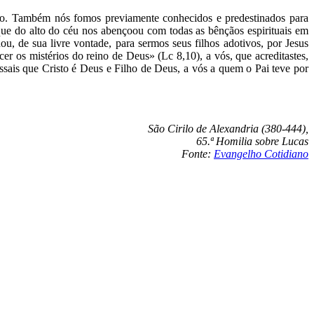
ndo. Também nós fomos previamente conhecidos e predestinados para
que do alto do céu nos abençoou com todas as bênçãos espirituais em
ou, de sua livre vontade, para sermos seus filhos adotivos, por Jesus
er os mistérios do reino de Deus» (Lc 8,10), a vós, que acreditastes,
essais que Cristo é Deus e Filho de Deus, a vós a quem o Pai teve por
São Cirilo de Alexandria (380-444),
65.ª Homilia sobre Lucas
Fonte:
Evangelho Cotidiano