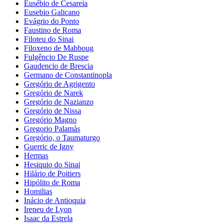
Eusébio de Cesareia
Eusebio Galicano
Evágrio do Ponto
Faustino de Roma
Filoteu do Sinai
Filoxeno de Mabboug
Fulgêncio De Ruspe
Gaudencio de Brescia
Germano de Constantinopla
Gregório de Agrigento
Gregório de Narek
Gregório de Nazianzo
Gregório de Nissa
Gregório Magno
Gregorio Palamàs
Gregório, o Taumaturgo
Guerric de Igny
Hermas
Hesiquio do Sinai
Hilário de Poitiers
Hipólito de Roma
Homilias
Inácio de Antioquia
Ireneu de Lyon
Isaac da Estrela