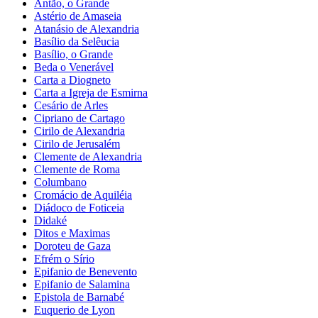
Antão, o Grande
Astério de Amaseia
Atanásio de Alexandria
Basílio da Selêucia
Basílio, o Grande
Beda o Venerável
Carta a Diogneto
Carta a Igreja de Esmirna
Cesário de Arles
Cipriano de Cartago
Cirilo de Alexandria
Cirilo de Jerusalém
Clemente de Alexandria
Clemente de Roma
Columbano
Cromácio de Aquiléia
Diádoco de Foticeia
Didaké
Ditos e Maximas
Doroteu de Gaza
Efrém o Sírio
Epifanio de Benevento
Epifanio de Salamina
Epistola de Barnabé
Euquerio de Lyon