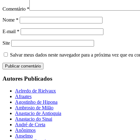
Comentário
*
Nome
*
E-mail
*
Site
Salvar meus dados neste navegador para a próxima vez que eu co
Autores Publicados
Aelredo de Rielvaux
Afraates
Agostinho de Hipona
Ambrosio de Milão
Anastacio de Antioquia
Anastacio do Sinai
André de Creta
Anônimos
Anselmo