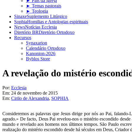
► Pais da Igreja
► Temas pastorais
► Teologia
Sinaxe
Suplemento Litúrgico
Sophia
Homilias e Antologias espirituais
News
Notícias Ecclesia
Diretório BR
Diretório Ortodoxo
Recursos
Synaxarion
Calendário Ortodoxo
Kanonion-2026
Byblos Store
A revelação do mistério escondi
Por:
Ecclesia
Em:
24 de novembro de 2015
Em:
Cirilo de Alexandria
,
SOPHIA
Consideremos as palavras que Jesus dirige por nós ao Pai, falando-Lh
agrado.» De facto, Deus Pai revelou-nos o mistério escondido desde 
mundo e revelado aos homens nos últimos tempos. São Paulo escreve:
realização do mistério escondido desde há séculos em Deus, Criador de