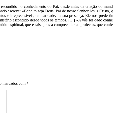
to, escondido no conhecimento do Pai, desde antes da criação do mu
ndo escreve: «Bendito seja Deus, Pai de nosso Senhor Jesus Cristo, 
os e irrepreensíveis, em caridade, na sua presença. Ele nos predestin
 mistério escondido desde todos os tempos. […] «A vós foi dado conhec
ntido espiritual, que estais aptos a compreender as profecias, que conf
ão marcados com
*