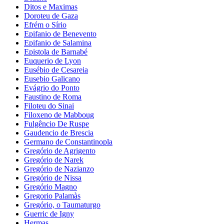
Ditos e Maximas
Doroteu de Gaza
Efrém o Sírio
Epifanio de Benevento
Epifanio de Salamina
Epistola de Barnabé
Euquerio de Lyon
Eusébio de Cesareia
Eusebio Galicano
Evágrio do Ponto
Faustino de Roma
Filoteu do Sinai
Filoxeno de Mabboug
Fulgêncio De Ruspe
Gaudencio de Brescia
Germano de Constantinopla
Gregório de Agrigento
Gregório de Narek
Gregório de Nazianzo
Gregório de Nissa
Gregório Magno
Gregorio Palamàs
Gregório, o Taumaturgo
Guerric de Igny
Hermas