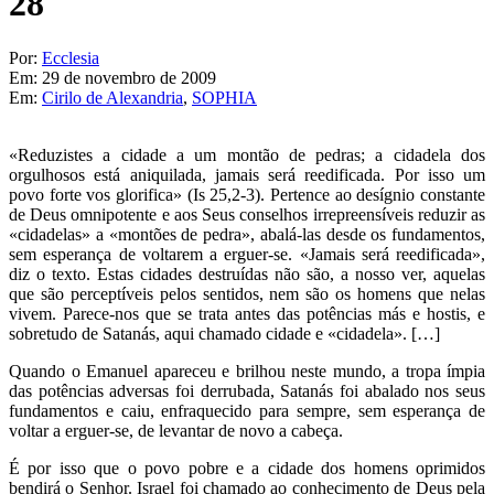
28
Por:
Ecclesia
Em:
29 de novembro de 2009
Em:
Cirilo de Alexandria
,
SOPHIA
«Reduzistes a cidade a um montão de pedras; a cidadela dos
orgulhosos está aniquilada, jamais será reedificada. Por isso um
povo forte vos glorifica» (Is 25,2-3). Pertence ao desígnio constante
de Deus omnipotente e aos Seus conselhos irrepreensíveis reduzir as
«cidadelas» a «montões de pedra», abalá-las desde os fundamentos,
sem esperança de voltarem a erguer-se. «Jamais será reedificada»,
diz o texto. Estas cidades destruídas não são, a nosso ver, aquelas
que são perceptíveis pelos sentidos, nem são os homens que nelas
vivem. Parece-nos que se trata antes das potências más e hostis, e
sobretudo de Satanás, aqui chamado cidade e «cidadela». […]
Quando o Emanuel apareceu e brilhou neste mundo, a tropa ímpia
das potências adversas foi derrubada, Satanás foi abalado nos seus
fundamentos e caiu, enfraquecido para sempre, sem esperança de
voltar a erguer-se, de levantar de novo a cabeça.
É por isso que o povo pobre e a cidade dos homens oprimidos
bendirá o Senhor. Israel foi chamado ao conhecimento de Deus pela