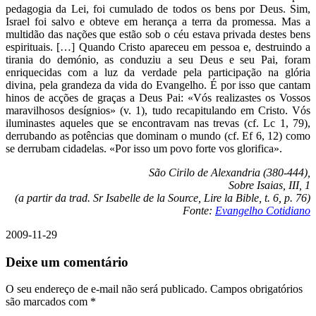
pedagogia da Lei, foi cumulado de todos os bens por Deus. Sim,
Israel foi salvo e obteve em herança a terra da promessa. Mas a
multidão das nações que estão sob o céu estava privada destes bens
espirituais. […] Quando Cristo apareceu em pessoa e, destruindo a
tirania do demónio, as conduziu a seu Deus e seu Pai, foram
enriquecidas com a luz da verdade pela participação na glória
divina, pela grandeza da vida do Evangelho. É por isso que cantam
hinos de acções de graças a Deus Pai: «Vós realizastes os Vossos
maravilhosos desígnios» (v. 1), tudo recapitulando em Cristo. Vós
iluminastes aqueles que se encontravam nas trevas (cf. Lc 1, 79),
derrubando as potências que dominam o mundo (cf. Ef 6, 12) como
se derrubam cidadelas. «Por isso um povo forte vos glorifica».
São Cirilo de Alexandria (380-444),
Sobre Isaias, III, 1
(a partir da trad. Sr Isabelle de la Source, Lire la Bible, t. 6, p. 76)
Fonte:
Evangelho Cotidiano
2009-11-29
Deixe um comentário
O seu endereço de e-mail não será publicado.
Campos obrigatórios
são marcados com
*