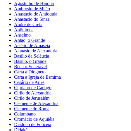
Agostinho de Hipona
Ambrosio de Milão
Anastacio de Antioquia
Anastacio do Sinai
André de Creta
Anônimos
Anselmo
Antão, o Grande
Astério de Amaseia
Atanásio de Alexandria
Basílio da Selêucia
Basílio, o Grande
Beda o Venerável
Carta a Diogneto
Carta a Igreja de Esmirna
Cesário de Arles
Cipriano de Cartago
Cirilo de Alexandria
Cirilo de Jerusalém
Clemente de Alexandria
Clemente de Roma
Columbano
Cromácio de Aquiléia
Diádoco de Foticeia
Didaké