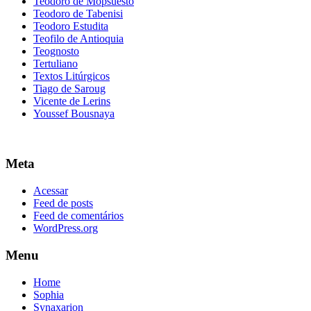
Teodoro de Mopsuesto
Teodoro de Tabenisi
Teodoro Estudita
Teofilo de Antioquia
Teognosto
Tertuliano
Textos Litúrgicos
Tiago de Saroug
Vicente de Lerins
Youssef Bousnaya
Meta
Acessar
Feed de posts
Feed de comentários
WordPress.org
Menu
Home
Sophia
Synaxarion