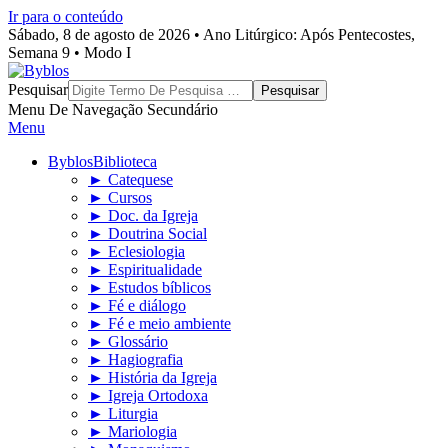
Ir para o conteúdo
Sábado, 8 de agosto de 2026 • Ano Litúrgico: Após Pentecostes,
Semana 9 • Modo I
Byblos
Pesquisar
Menu De Navegação Secundário
Menu
Byblos
Biblioteca
► Catequese
► Cursos
► Doc. da Igreja
► Doutrina Social
► Eclesiologia
► Espiritualidade
► Estudos bíblicos
► Fé e diálogo
► Fé e meio ambiente
► Glossário
► Hagiografia
► História da Igreja
► Igreja Ortodoxa
► Liturgia
► Mariologia