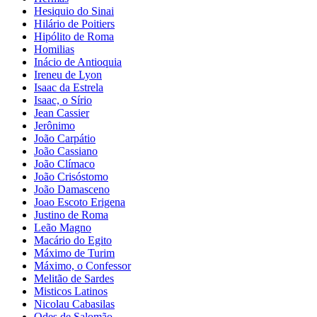
Hesiquio do Sinai
Hilário de Poitiers
Hipólito de Roma
Homilias
Inácio de Antioquia
Ireneu de Lyon
Isaac da Estrela
Isaac, o Sírio
Jean Cassier
Jerônimo
João Carpátio
João Cassiano
João Clímaco
João Crisóstomo
João Damasceno
Joao Escoto Erigena
Justino de Roma
Leão Magno
Macário do Egito
Máximo de Turim
Máximo, o Confessor
Melitão de Sardes
Misticos Latinos
Nicolau Cabasilas
Odes de Salomão