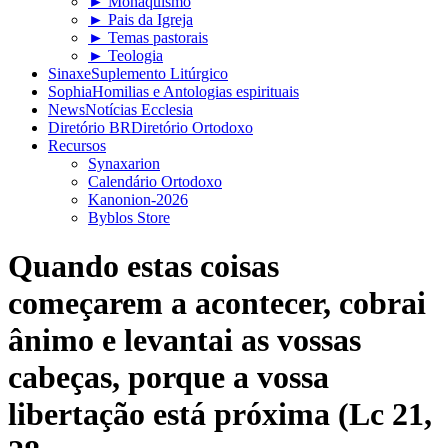
► Monaquismo
► Pais da Igreja
► Temas pastorais
► Teologia
Sinaxe
Suplemento Litúrgico
Sophia
Homilias e Antologias espirituais
News
Notícias Ecclesia
Diretório BR
Diretório Ortodoxo
Recursos
Synaxarion
Calendário Ortodoxo
Kanonion-2026
Byblos Store
Quando estas coisas
começarem a acontecer, cobrai
ânimo e levantai as vossas
cabeças, porque a vossa
libertação está próxima (Lc 21,