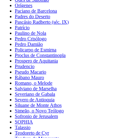
Orígenes
Paciano de Barcelona
Padres do Deserto
Pascásio Radberto (séc. IX)
Patrício
Paulino de Nola
Pedro Crisólogo
Pedro Damião
Policarpo de Esmirna
Proclus de Constantinopla
Prospero de Aquitania
Prudencio
Pseudo Macario
Rábano Mauro
Romano, o Melode
Salviano de Marselha
Severiano de Gabala
Severo de Antioquia
Siluane de Monte Athos
Simeão, o Novo Teólogo
Sofronio de Jerusalem
SOPHIA
Talassio
Teodoreto de Cyr