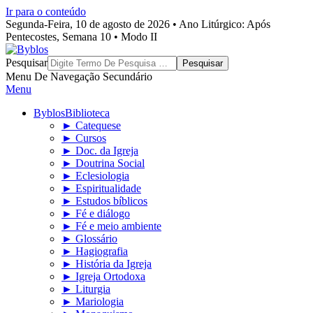
Ir para o conteúdo
Segunda-Feira, 10 de agosto de 2026 • Ano Litúrgico: Após
Pentecostes, Semana 10 • Modo II
Byblos
Pesquisar
Menu De Navegação Secundário
Menu
Byblos
Biblioteca
► Catequese
► Cursos
► Doc. da Igreja
► Doutrina Social
► Eclesiologia
► Espiritualidade
► Estudos bíblicos
► Fé e diálogo
► Fé e meio ambiente
► Glossário
► Hagiografia
► História da Igreja
► Igreja Ortodoxa
► Liturgia
► Mariologia