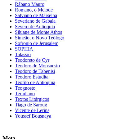
Rábano Mauro
Romano, o Melode
Salviano de Marselha
Severiano de Gabala
Severo de Antioquia
Siluane de Monte Athos
Simeão, o Novo Teólogo
Sofronio de Jerusalem
SOPHIA
Talassio
Teodoreto de Cyr
Teodoro de Mopsuesto
Teodoro de Tabenisi
Teodoro Estudita
Teofilo de Antioquia
Teognosto
Tertuliano
Textos Litúrgicos
Tiago de Saroug
Vicente de Lerins
Youssef Bousnaya
Meta