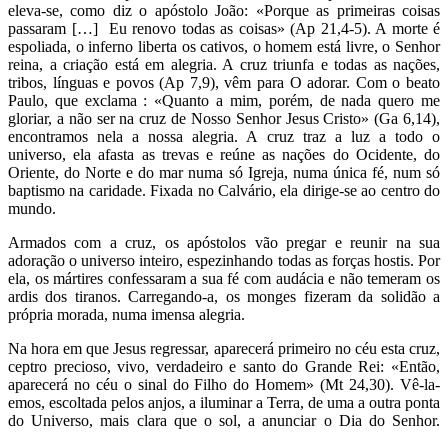
eleva-se, como diz o apóstolo João: «Porque as primeiras coisas
passaram […] Eu renovo todas as coisas» (Ap 21,4-5). A morte é
espoliada, o inferno liberta os cativos, o homem está livre, o Senhor
reina, a criação está em alegria. A cruz triunfa e todas as nações,
tribos, línguas e povos (Ap 7,9), vêm para O adorar. Com o beato
Paulo, que exclama : «Quanto a mim, porém, de nada quero me
gloriar, a não ser na cruz de Nosso Senhor Jesus Cristo» (Ga 6,14),
encontramos nela a nossa alegria. A cruz traz a luz a todo o
universo, ela afasta as trevas e reúne as nações do Ocidente, do
Oriente, do Norte e do mar numa só Igreja, numa única fé, num só
baptismo na caridade. Fixada no Calvário, ela dirige-se ao centro do
mundo.
Armados com a cruz, os apóstolos vão pregar e reunir na sua
adoração o universo inteiro, espezinhando todas as forças hostis. Por
ela, os mártires confessaram a sua fé com audácia e não temeram os
ardis dos tiranos. Carregando-a, os monges fizeram da solidão a
própria morada, numa imensa alegria.
Na hora em que Jesus regressar, aparecerá primeiro no céu esta cruz,
ceptro precioso, vivo, verdadeiro e santo do Grande Rei: «Então,
aparecerá no céu o sinal do Filho do Homem» (Mt 24,30). Vê-la-
emos, escoltada pelos anjos, a iluminar a Terra, de uma a outra ponta
do Universo, mais clara que o sol, a anunciar o Dia do Senhor.