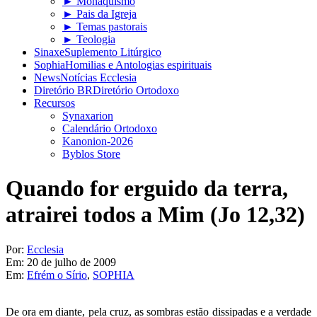
► Monaquismo
► Pais da Igreja
► Temas pastorais
► Teologia
Sinaxe
Suplemento Litúrgico
Sophia
Homilias e Antologias espirituais
News
Notícias Ecclesia
Diretório BR
Diretório Ortodoxo
Recursos
Synaxarion
Calendário Ortodoxo
Kanonion-2026
Byblos Store
Quando for erguido da terra,
atrairei todos a Mim (Jo 12,32)
Por:
Ecclesia
Em:
20 de julho de 2009
Em:
Efrém o Sírio
,
SOPHIA
De ora em diante, pela cruz, as sombras estão dissipadas e a verdade