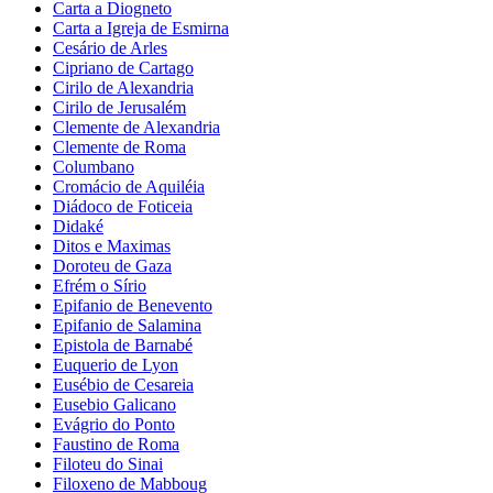
Carta a Diogneto
Carta a Igreja de Esmirna
Cesário de Arles
Cipriano de Cartago
Cirilo de Alexandria
Cirilo de Jerusalém
Clemente de Alexandria
Clemente de Roma
Columbano
Cromácio de Aquiléia
Diádoco de Foticeia
Didaké
Ditos e Maximas
Doroteu de Gaza
Efrém o Sírio
Epifanio de Benevento
Epifanio de Salamina
Epistola de Barnabé
Euquerio de Lyon
Eusébio de Cesareia
Eusebio Galicano
Evágrio do Ponto
Faustino de Roma
Filoteu do Sinai
Filoxeno de Mabboug