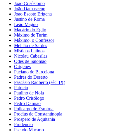
João Crisóstomo
João Damasceno
Joao Escoto Erigena
Justino de Roma
Leão Magno
Macário do Egito
Máximo de Turim
Máximo, o Confessor
Melitão de Sardes
Misticos Latinos
Nicolau Cabasilas
Odes de Salomão
Orígenes
Paciano de Barcelona
Padres do Deserto
Pascásio Radberto (séc. IX)
Patrício
Paulino de Nola
Pedro Crisólogo
Pedro Damião
Policarpo de Esmirna
Proclus de Constantinopla
Prospero de Aquitania
Prudencio
Pseudo Macario