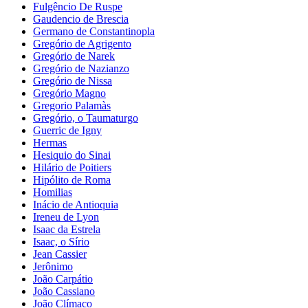
Fulgêncio De Ruspe
Gaudencio de Brescia
Germano de Constantinopla
Gregório de Agrigento
Gregório de Narek
Gregório de Nazianzo
Gregório de Nissa
Gregório Magno
Gregorio Palamàs
Gregório, o Taumaturgo
Guerric de Igny
Hermas
Hesiquio do Sinai
Hilário de Poitiers
Hipólito de Roma
Homilias
Inácio de Antioquia
Ireneu de Lyon
Isaac da Estrela
Isaac, o Sírio
Jean Cassier
Jerônimo
João Carpátio
João Cassiano
João Clímaco