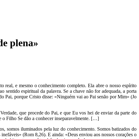
de plena»
to real, e mesmo o conhecimento completo. Ela abre o nosso espírito
 sentido espiritual da palavra. Se a chave não for adequada, a porta
a do Pai, porque Cristo disse: «Ninguém vai ao Pai senão por Mim» (Jo
a Verdade, que procede do Pai, e que Eu vos hei de enviar da parte do
i e o Filho Se dão a conhecer inseparavelmente. […]
dos, somos iluminados pela luz do conhecimento. Somos batizados do
 inefáveis» (Rom 8,26). E ainda: «Deus enviou aos nossos corações o