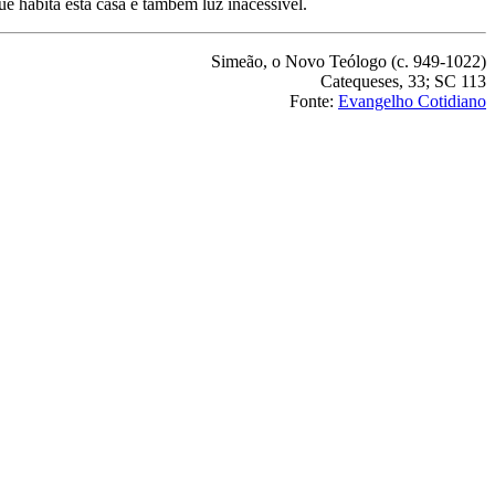
ue habita esta casa é também luz inacessível.
Simeão, o Novo Teólogo (c. 949-1022)
Catequeses, 33; SC 113
Fonte:
Evangelho Cotidiano