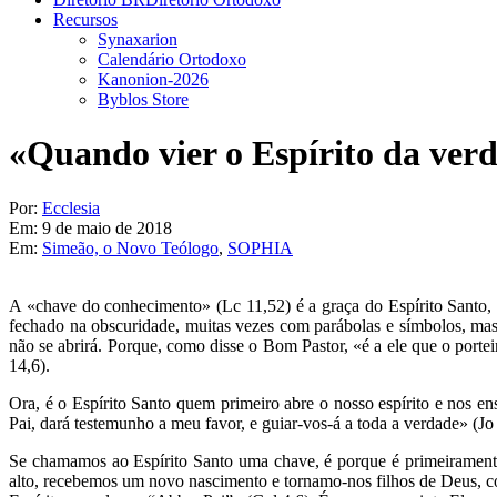
Recursos
Synaxarion
Calendário Ortodoxo
Kanonion-2026
Byblos Store
«Quando vier o Espírito da verd
Por:
Ecclesia
Em:
9 de maio de 2018
Em:
Simeão, o Novo Teólogo
,
SOPHIA
A «chave do conhecimento» (Lc 11,52) é a graça do Espírito Santo, 
fechado na obscuridade, muitas vezes com parábolas e símbolos, mas 
não se abrirá. Porque, como disse o Bom Pastor, «é a ele que o porte
14,6).
Ora, é o Espírito Santo quem primeiro abre o nosso espírito e nos en
Pai, dará testemunho a meu favor, e guiar-vos-á a toda a verdade» (Jo
Se chamamos ao Espírito Santo uma chave, é porque é primeiramente
alto, recebemos um novo nascimento e tornamo-nos filhos de Deus, c