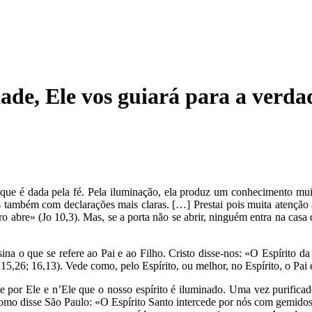
ade, Ele vos guiará para a verda
que é dada pela fé. Pela iluminação, ela produz um conhecimento mui
também com declarações mais claras. […] Prestai pois muita atenção ao
iro abre» (Jo 10,3). Mas, se a porta não se abrir, ninguém entra na cas
sina o que se refere ao Pai e ao Filho. Cristo disse-nos: «O Espírito d
 15,26; 16,13). Vede como, pelo Espírito, ou melhor, no Espírito, o Pa
 por Ele e n’Ele que o nosso espírito é iluminado. Uma vez purifica
omo disse São Paulo: «O Espírito Santo intercede por nós com gemidos