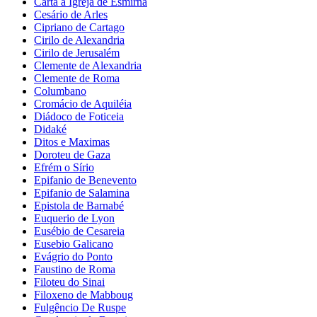
Carta a Igreja de Esmirna
Cesário de Arles
Cipriano de Cartago
Cirilo de Alexandria
Cirilo de Jerusalém
Clemente de Alexandria
Clemente de Roma
Columbano
Cromácio de Aquiléia
Diádoco de Foticeia
Didaké
Ditos e Maximas
Doroteu de Gaza
Efrém o Sírio
Epifanio de Benevento
Epifanio de Salamina
Epistola de Barnabé
Euquerio de Lyon
Eusébio de Cesareia
Eusebio Galicano
Evágrio do Ponto
Faustino de Roma
Filoteu do Sinai
Filoxeno de Mabboug
Fulgêncio De Ruspe