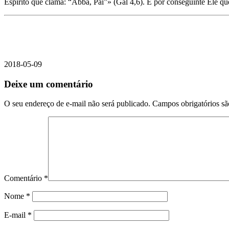
Espírito que clama: “Abba, Pai”» (Gal 4,6). É por conseguinte Ele que
2018-05-09
Deixe um comentário
O seu endereço de e-mail não será publicado.
Campos obrigatórios s
Comentário
*
Nome
*
E-mail
*