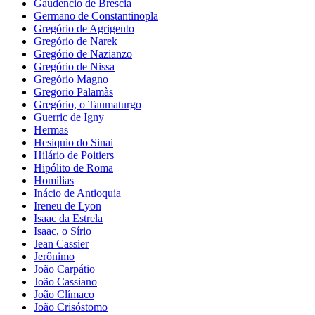
Gaudencio de Brescia
Germano de Constantinopla
Gregório de Agrigento
Gregório de Narek
Gregório de Nazianzo
Gregório de Nissa
Gregório Magno
Gregorio Palamàs
Gregório, o Taumaturgo
Guerric de Igny
Hermas
Hesiquio do Sinai
Hilário de Poitiers
Hipólito de Roma
Homilias
Inácio de Antioquia
Ireneu de Lyon
Isaac da Estrela
Isaac, o Sírio
Jean Cassier
Jerônimo
João Carpátio
João Cassiano
João Clímaco
João Crisóstomo