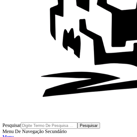
Byblos
Pesquisar
Menu De Navegação Secundário
Menu