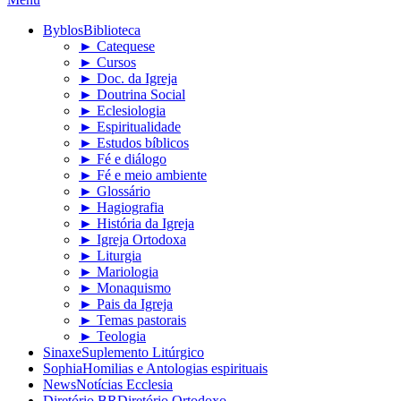
Byblos
Biblioteca
► Catequese
► Cursos
► Doc. da Igreja
► Doutrina Social
► Eclesiologia
► Espiritualidade
► Estudos bíblicos
► Fé e diálogo
► Fé e meio ambiente
► Glossário
► Hagiografia
► História da Igreja
► Igreja Ortodoxa
► Liturgia
► Mariologia
► Monaquismo
► Pais da Igreja
► Temas pastorais
► Teologia
Sinaxe
Suplemento Litúrgico
Sophia
Homilias e Antologias espirituais
News
Notícias Ecclesia
Diretório BR
Diretório Ortodoxo