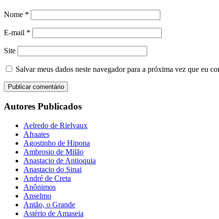
Nome
*
E-mail
*
Site
Salvar meus dados neste navegador para a próxima vez que eu co
Autores Publicados
Aelredo de Rielvaux
Afraates
Agostinho de Hipona
Ambrosio de Milão
Anastacio de Antioquia
Anastacio do Sinai
André de Creta
Anônimos
Anselmo
Antão, o Grande
Astério de Amaseia