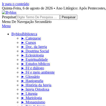
Ir para o conteúdo
Quinta-Feira, 6 de agosto de 2026 • Ano Litúrgico: Após Pentecoste
Byblos
Pesquisar
Menu De Navegação Secundário
Menu
Byblos
Biblioteca
► Catequese
► Cursos
► Doc. da Igreja
► Doutrina Social
► Eclesiologia
► Espiritualidade
► Estudos bíblicos
► Fé e diálogo
► Fé e meio ambiente
► Glossário
► Hagiografia
► História da Igreja
► Igreja Ortodoxa
► Liturgia
► Mariologia
► Monaquismo