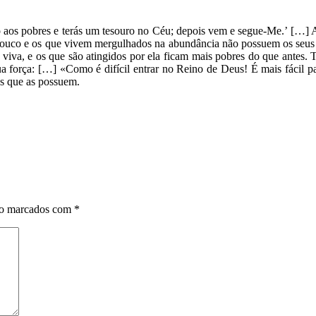
ro aos pobres e terás um tesouro no Céu; depois vem e segue-Me.’ […] A
êm pouco e os que vivem mergulhados na abundância não possuem os seu
 viva, e os que são atingidos por ela ficam mais pobres do que antes. 
ua força: […] «Como é difícil entrar no Reino de Deus! É mais fácil 
s que as possuem.
ão marcados com
*