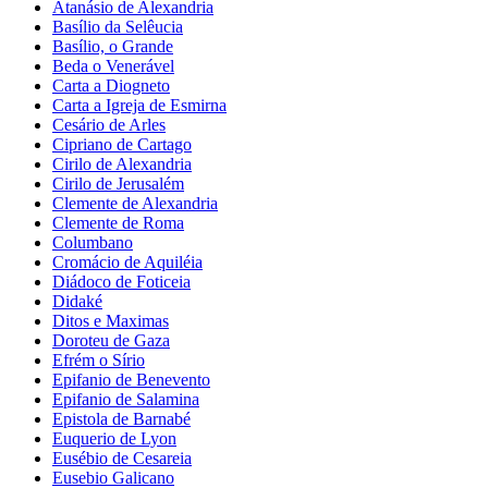
Atanásio de Alexandria
Basílio da Selêucia
Basílio, o Grande
Beda o Venerável
Carta a Diogneto
Carta a Igreja de Esmirna
Cesário de Arles
Cipriano de Cartago
Cirilo de Alexandria
Cirilo de Jerusalém
Clemente de Alexandria
Clemente de Roma
Columbano
Cromácio de Aquiléia
Diádoco de Foticeia
Didaké
Ditos e Maximas
Doroteu de Gaza
Efrém o Sírio
Epifanio de Benevento
Epifanio de Salamina
Epistola de Barnabé
Euquerio de Lyon
Eusébio de Cesareia
Eusebio Galicano