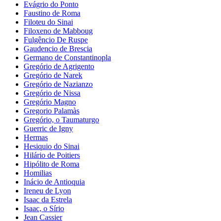
Evágrio do Ponto
Faustino de Roma
Filoteu do Sinai
Filoxeno de Mabboug
Fulgêncio De Ruspe
Gaudencio de Brescia
Germano de Constantinopla
Gregório de Agrigento
Gregório de Narek
Gregório de Nazianzo
Gregório de Nissa
Gregório Magno
Gregorio Palamàs
Gregório, o Taumaturgo
Guerric de Igny
Hermas
Hesiquio do Sinai
Hilário de Poitiers
Hipólito de Roma
Homilias
Inácio de Antioquia
Ireneu de Lyon
Isaac da Estrela
Isaac, o Sírio
Jean Cassier