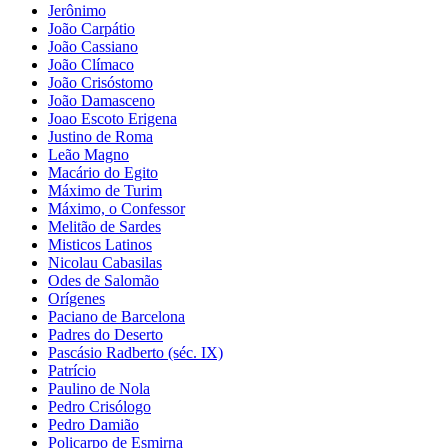
Jerônimo
João Carpátio
João Cassiano
João Clímaco
João Crisóstomo
João Damasceno
Joao Escoto Erigena
Justino de Roma
Leão Magno
Macário do Egito
Máximo de Turim
Máximo, o Confessor
Melitão de Sardes
Misticos Latinos
Nicolau Cabasilas
Odes de Salomão
Orígenes
Paciano de Barcelona
Padres do Deserto
Pascásio Radberto (séc. IX)
Patrício
Paulino de Nola
Pedro Crisólogo
Pedro Damião
Policarpo de Esmirna