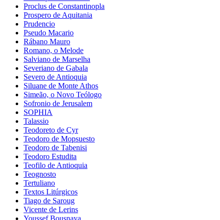
Proclus de Constantinopla
Prospero de Aquitania
Prudencio
Pseudo Macario
Rábano Mauro
Romano, o Melode
Salviano de Marselha
Severiano de Gabala
Severo de Antioquia
Siluane de Monte Athos
Simeão, o Novo Teólogo
Sofronio de Jerusalem
SOPHIA
Talassio
Teodoreto de Cyr
Teodoro de Mopsuesto
Teodoro de Tabenisi
Teodoro Estudita
Teofilo de Antioquia
Teognosto
Tertuliano
Textos Litúrgicos
Tiago de Saroug
Vicente de Lerins
Youssef Bousnaya