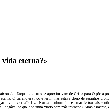
 vida eterna?»
ixonado. Enquanto outros se aproximavam de Cristo para O pôr à prov
 eterna. O terreno era rico e fértil, mas estava cheio de espinhos pr
ar a vida eterna?» […] Nunca nenhum fariseu manifestou tais sentime
sinal inegável de que não tinha vindo com más intenções. Simplesmente,