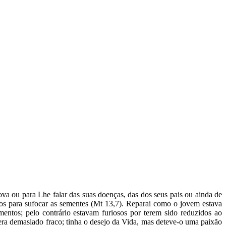
a ou para Lhe falar das suas doenças, das dos seus pais ou ainda de
ontos para sufocar as sementes (Mt 13,7). Reparai como o jovem estava
ntos; pelo contrário estavam furiosos por terem sido reduzidos ao
 era demasiado fraco; tinha o desejo da Vida, mas deteve-o uma paixão