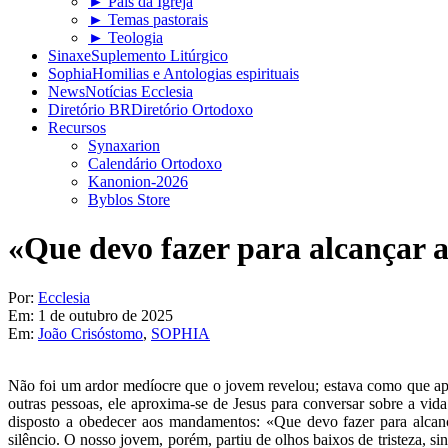
► Pais da Igreja
► Temas pastorais
► Teologia
Sinaxe
Suplemento Litúrgico
Sophia
Homilias e Antologias espirituais
News
Notícias Ecclesia
Diretório BR
Diretório Ortodoxo
Recursos
Synaxarion
Calendário Ortodoxo
Kanonion-2026
Byblos Store
«Que devo fazer para alcançar a
Por:
Ecclesia
Em:
1 de outubro de 2025
Em:
João Crisóstomo
,
SOPHIA
Não foi um ardor medíocre que o jovem revelou; estava como que apa
outras pessoas, ele aproxima-se de Jesus para conversar sobre a vida
disposto a obedecer aos mandamentos: «Que devo fazer para alcanç
silêncio. O nosso jovem, porém, partiu de olhos baixos de tristeza, 