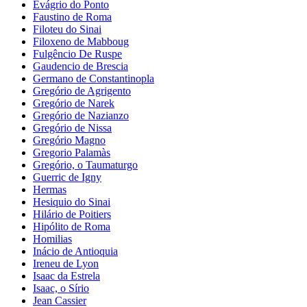
Evágrio do Ponto
Faustino de Roma
Filoteu do Sinai
Filoxeno de Mabboug
Fulgêncio De Ruspe
Gaudencio de Brescia
Germano de Constantinopla
Gregório de Agrigento
Gregório de Narek
Gregório de Nazianzo
Gregório de Nissa
Gregório Magno
Gregorio Palamàs
Gregório, o Taumaturgo
Guerric de Igny
Hermas
Hesiquio do Sinai
Hilário de Poitiers
Hipólito de Roma
Homilias
Inácio de Antioquia
Ireneu de Lyon
Isaac da Estrela
Isaac, o Sírio
Jean Cassier