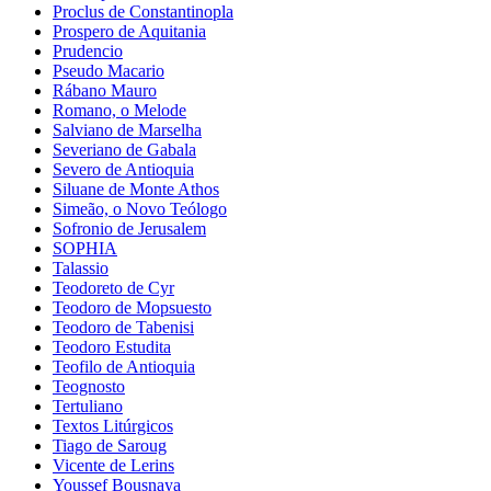
Proclus de Constantinopla
Prospero de Aquitania
Prudencio
Pseudo Macario
Rábano Mauro
Romano, o Melode
Salviano de Marselha
Severiano de Gabala
Severo de Antioquia
Siluane de Monte Athos
Simeão, o Novo Teólogo
Sofronio de Jerusalem
SOPHIA
Talassio
Teodoreto de Cyr
Teodoro de Mopsuesto
Teodoro de Tabenisi
Teodoro Estudita
Teofilo de Antioquia
Teognosto
Tertuliano
Textos Litúrgicos
Tiago de Saroug
Vicente de Lerins
Youssef Bousnaya