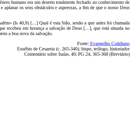
o género humano era um deserto totalmente fechado ao conhecimento de
e aplanar os seus obstáculos e asperezas, a fim de que o nosso Deus
além» (Is 40,9) […] Qual é esta Sião, senão a que antes foi chamada
 que recebeu em herança a salvação de Deus […], que está situada no
mens a boa nova da salvação.
Fonte:
Evangelho Cotidiano
Eusébio de Cesareia (c. 265-340), bispo, teólogo, historiador
Comentário sobre Isaías, 40; PG 24, 365-368 (Breviário)