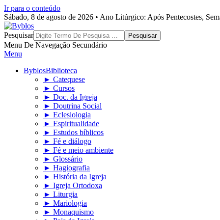
Ir para o conteúdo
Sábado, 8 de agosto de 2026 • Ano Litúrgico: Após Pentecostes, Se
Byblos
Pesquisar
Menu De Navegação Secundário
Menu
Byblos
Biblioteca
► Catequese
► Cursos
► Doc. da Igreja
► Doutrina Social
► Eclesiologia
► Espiritualidade
► Estudos bíblicos
► Fé e diálogo
► Fé e meio ambiente
► Glossário
► Hagiografia
► História da Igreja
► Igreja Ortodoxa
► Liturgia
► Mariologia
► Monaquismo