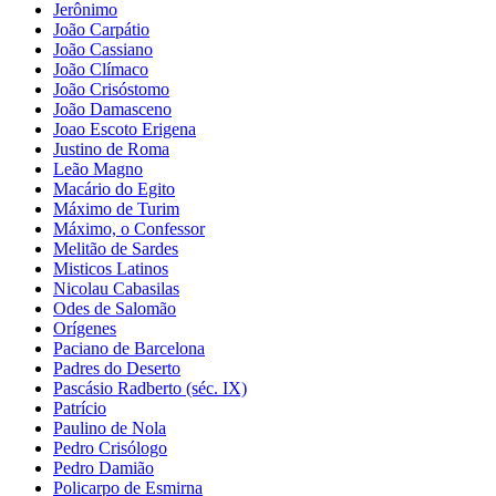
Jerônimo
João Carpátio
João Cassiano
João Clímaco
João Crisóstomo
João Damasceno
Joao Escoto Erigena
Justino de Roma
Leão Magno
Macário do Egito
Máximo de Turim
Máximo, o Confessor
Melitão de Sardes
Misticos Latinos
Nicolau Cabasilas
Odes de Salomão
Orígenes
Paciano de Barcelona
Padres do Deserto
Pascásio Radberto (séc. IX)
Patrício
Paulino de Nola
Pedro Crisólogo
Pedro Damião
Policarpo de Esmirna