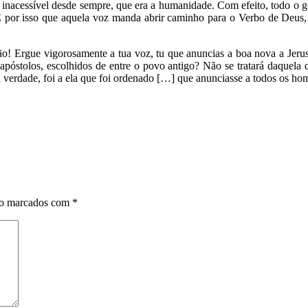
el e inacessível desde sempre, que era a humanidade. Com efeito, todo 
É por isso que aquela voz manda abrir caminho para o Verbo de Deus, 
ão! Ergue vigorosamente a tua voz, tu que anuncias a boa nova a Jerus
póstolos, escolhidos de entre o povo antigo? Não se tratará daquela
a verdade, foi a ela que foi ordenado […] que anunciasse a todos os ho
ão marcados com
*