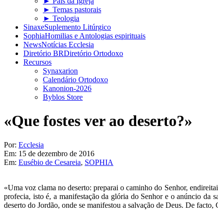
► Pais da Igreja
► Temas pastorais
► Teologia
Sinaxe
Suplemento Litúrgico
Sophia
Homilias e Antologias espirituais
News
Notícias Ecclesia
Diretório BR
Diretório Ortodoxo
Recursos
Synaxarion
Calendário Ortodoxo
Kanonion-2026
Byblos Store
«Que fostes ver ao deserto?»
Por:
Ecclesia
Em:
15 de dezembro de 2016
Em:
Eusébio de Cesareia
,
SOPHIA
«Uma voz clama no deserto: preparai o caminho do Senhor, endireitai 
profecia, isto é, a manifestação da glória do Senhor e o anúncio da
deserto do Jordão, onde se manifestou a salvação de Deus. De facto, 