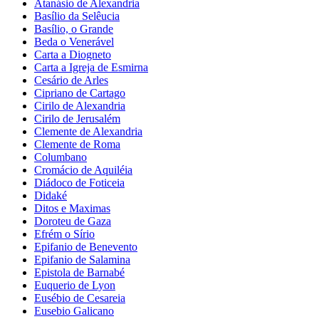
Atanásio de Alexandria
Basílio da Selêucia
Basílio, o Grande
Beda o Venerável
Carta a Diogneto
Carta a Igreja de Esmirna
Cesário de Arles
Cipriano de Cartago
Cirilo de Alexandria
Cirilo de Jerusalém
Clemente de Alexandria
Clemente de Roma
Columbano
Cromácio de Aquiléia
Diádoco de Foticeia
Didaké
Ditos e Maximas
Doroteu de Gaza
Efrém o Sírio
Epifanio de Benevento
Epifanio de Salamina
Epistola de Barnabé
Euquerio de Lyon
Eusébio de Cesareia
Eusebio Galicano