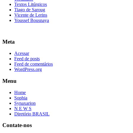
Textos Litúrgicos
Tiago de Saroug
Vicente de Lerins
Youssef Bousnaya
Meta
Acessar
Feed de posts
Feed de comentários
WordPress.org
Menu
Home
Sophia
Synaxarion
N E W S
Diretório BRASIL
Contate-nos