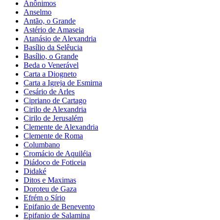
Anônimos
Anselmo
Antão, o Grande
Astério de Amaseia
Atanásio de Alexandria
Basílio da Selêucia
Basílio, o Grande
Beda o Venerável
Carta a Diogneto
Carta a Igreja de Esmirna
Cesário de Arles
Cipriano de Cartago
Cirilo de Alexandria
Cirilo de Jerusalém
Clemente de Alexandria
Clemente de Roma
Columbano
Cromácio de Aquiléia
Diádoco de Foticeia
Didaké
Ditos e Maximas
Doroteu de Gaza
Efrém o Sírio
Epifanio de Benevento
Epifanio de Salamina