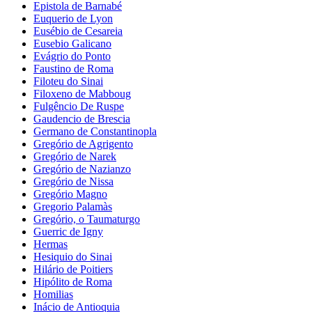
Epistola de Barnabé
Euquerio de Lyon
Eusébio de Cesareia
Eusebio Galicano
Evágrio do Ponto
Faustino de Roma
Filoteu do Sinai
Filoxeno de Mabboug
Fulgêncio De Ruspe
Gaudencio de Brescia
Germano de Constantinopla
Gregório de Agrigento
Gregório de Narek
Gregório de Nazianzo
Gregório de Nissa
Gregório Magno
Gregorio Palamàs
Gregório, o Taumaturgo
Guerric de Igny
Hermas
Hesiquio do Sinai
Hilário de Poitiers
Hipólito de Roma
Homilias
Inácio de Antioquia