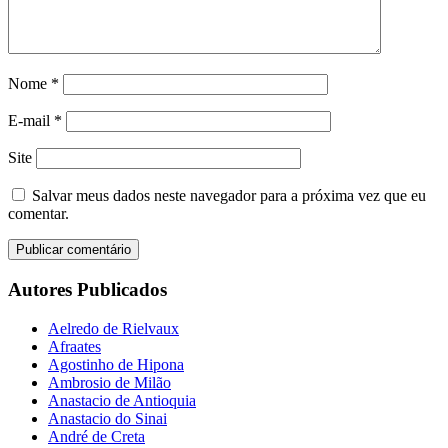
Nome
*
E-mail
*
Site
Salvar meus dados neste navegador para a próxima vez que eu
comentar.
Autores Publicados
Aelredo de Rielvaux
Afraates
Agostinho de Hipona
Ambrosio de Milão
Anastacio de Antioquia
Anastacio do Sinai
André de Creta