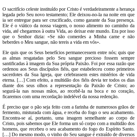
O sacrifício celeste instituído por Cristo é verdadeiramente a herança
legada pelo Seu novo testamento; Ele deixou-no-la na noite em que
ia ser entregue para ser crucificado, como garante da Sua presença.
Ele é o viático da nossa viagem, o nosso alimento no caminho da
vida, até chegarmos à outra Vida, ao deixar este mundo. Era por isso
que o Senhor dizia: «Se não comerdes a Minha carne e não
beberdes o Meu sangue, não tereis a vida em vós».
Ele quis que os Seus benefícios permanecessem entre nós; quis que
as almas resgatadas pelo Seu sangue precioso fossem sempre
santificadas à imagem da Sua própria Paixão. Foi por essa razão que
ordenou aos Seus discípulos fiéis, que estabeleceu como primeiros
sacerdotes da Sua Igreja, que celebrassem estes mistérios de vida
eterna. […] Com efeito, a multidão dos fiéis devia ter todos os dias
diante dos seus olhos a representação da Paixão de Cristo; ao
segurá-la nas nossas mãos, ao recebê-la na boca e no coração,
ficaremos com uma recordação indelével da nossa redenção.
É preciso que o pão seja feito com a farinha de numerosos grãos de
fermento, misturada com água, e receba do fogo o seu acabamento.
Encontra-se aí, portanto, uma imagem semelhante ao corpo de
Cristo, pois sabemos que Ele forma um só corpo com a multidão dos
homens, que recebeu o seu acabamento do fogo do Espírito Santo.
[…] Do mesmo modo, o vinho do Seu sangue é extraído de diversos