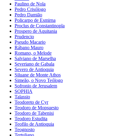
Paulino de Nola
Pedro Crisólogo
Pedro Damião
Policarpo de Esmirna
Proclus de Constantinopla
Prospero de Aquitania
Prudencio
Pseudo Macario
Rábano Mauro
Romano, o Melode
Salviano de Marselha
Severiano de Gabala
Severo de Antioquia
Siluane de Monte Athos
Simeão, o Novo Teólogo
Sofronio de Jerusalem
SOPHIA
Talassio
Teodoreto de Cyr
Teodoro de Mopsuesto
Teodoro de Tabenisi
Teodoro Estudita
Teofilo de Antioquia
Teognosto
Tertuliano