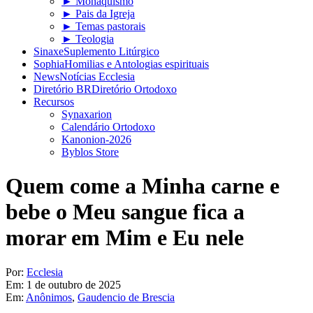
► Monaquismo
► Pais da Igreja
► Temas pastorais
► Teologia
Sinaxe
Suplemento Litúrgico
Sophia
Homilias e Antologias espirituais
News
Notícias Ecclesia
Diretório BR
Diretório Ortodoxo
Recursos
Synaxarion
Calendário Ortodoxo
Kanonion-2026
Byblos Store
Quem come a Minha carne e
bebe o Meu sangue fica a
morar em Mim e Eu nele
Por:
Ecclesia
Em:
1 de outubro de 2025
Em:
Anônimos
,
Gaudencio de Brescia