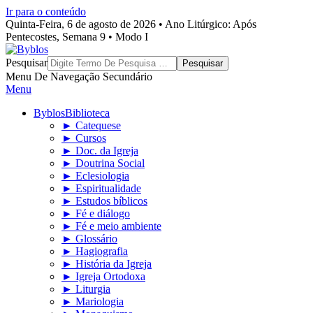
Ir para o conteúdo
Quinta-Feira, 6 de agosto de 2026 • Ano Litúrgico: Após
Pentecostes, Semana 9 • Modo I
Byblos
Pesquisar
Menu De Navegação Secundário
Menu
Byblos
Biblioteca
► Catequese
► Cursos
► Doc. da Igreja
► Doutrina Social
► Eclesiologia
► Espiritualidade
► Estudos bíblicos
► Fé e diálogo
► Fé e meio ambiente
► Glossário
► Hagiografia
► História da Igreja
► Igreja Ortodoxa
► Liturgia
► Mariologia