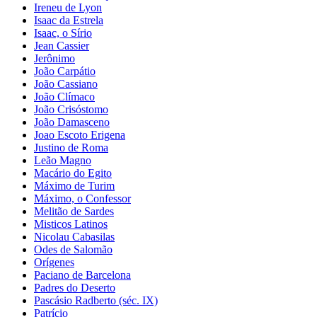
Ireneu de Lyon
Isaac da Estrela
Isaac, o Sírio
Jean Cassier
Jerônimo
João Carpátio
João Cassiano
João Clímaco
João Crisóstomo
João Damasceno
Joao Escoto Erigena
Justino de Roma
Leão Magno
Macário do Egito
Máximo de Turim
Máximo, o Confessor
Melitão de Sardes
Misticos Latinos
Nicolau Cabasilas
Odes de Salomão
Orígenes
Paciano de Barcelona
Padres do Deserto
Pascásio Radberto (séc. IX)
Patrício