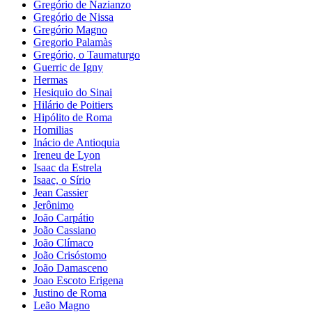
Gregório de Nazianzo
Gregório de Nissa
Gregório Magno
Gregorio Palamàs
Gregório, o Taumaturgo
Guerric de Igny
Hermas
Hesiquio do Sinai
Hilário de Poitiers
Hipólito de Roma
Homilias
Inácio de Antioquia
Ireneu de Lyon
Isaac da Estrela
Isaac, o Sírio
Jean Cassier
Jerônimo
João Carpátio
João Cassiano
João Clímaco
João Crisóstomo
João Damasceno
Joao Escoto Erigena
Justino de Roma
Leão Magno