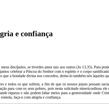
gria e confiança
eus discípulos, se tiverdes amor uns aos outros (Jo 13,35). Para prat
jamos celebrar a Páscoa do Senhor com o espírito e o corpo santificado
dia; o que a bondade divina nos concedeu, demo-lo também nós àqueles q
res e todos os que sofrem, a fim de que os nossos jejuns possam sacia
ção para com os seus pobres, pois nesta solicitude misericordiosa el
nde riqueza e não podem faltar meios para a generosidade onde Crist
á esmola, faça-o com alegria e confiança.