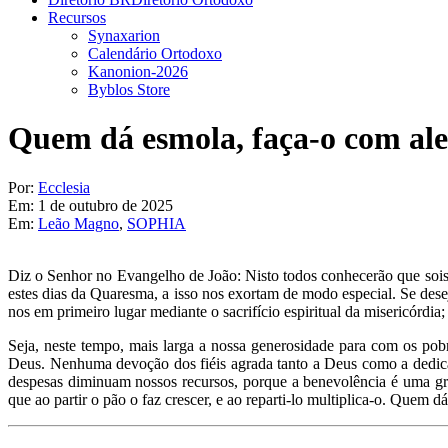
Recursos
Synaxarion
Calendário Ortodoxo
Kanonion-2026
Byblos Store
Quem dá esmola, faça-o com ale
Por:
Ecclesia
Em:
1 de outubro de 2025
Em:
Leão Magno
,
SOPHIA
Diz o Senhor no Evangelho de João: Nisto todos conhecerão que sois m
estes dias da Quaresma, a isso nos exortam de modo especial. Se dese
nos em primeiro lugar mediante o sacrifício espiritual da misericór
Seja, neste tempo, mais larga a nossa generosidade para com os pob
Deus. Nenhuma devoção dos fiéis agrada tanto a Deus como a dedica
despesas diminuam nossos recursos, porque a benevolência é uma gra
que ao partir o pão o faz crescer, e ao reparti-lo multiplica-o. Quem d