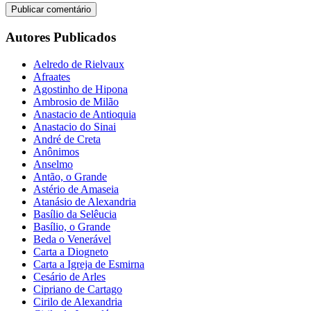
Autores Publicados
Aelredo de Rielvaux
Afraates
Agostinho de Hipona
Ambrosio de Milão
Anastacio de Antioquia
Anastacio do Sinai
André de Creta
Anônimos
Anselmo
Antão, o Grande
Astério de Amaseia
Atanásio de Alexandria
Basílio da Selêucia
Basílio, o Grande
Beda o Venerável
Carta a Diogneto
Carta a Igreja de Esmirna
Cesário de Arles
Cipriano de Cartago
Cirilo de Alexandria