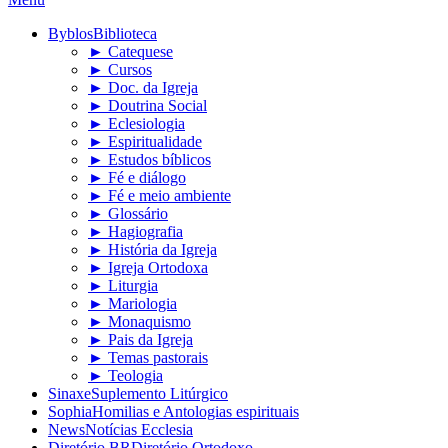
Byblos
Biblioteca
► Catequese
► Cursos
► Doc. da Igreja
► Doutrina Social
► Eclesiologia
► Espiritualidade
► Estudos bíblicos
► Fé e diálogo
► Fé e meio ambiente
► Glossário
► Hagiografia
► História da Igreja
► Igreja Ortodoxa
► Liturgia
► Mariologia
► Monaquismo
► Pais da Igreja
► Temas pastorais
► Teologia
Sinaxe
Suplemento Litúrgico
Sophia
Homilias e Antologias espirituais
News
Notícias Ecclesia
Diretório BR
Diretório Ortodoxo