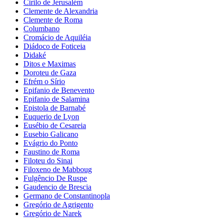
Cirilo de Jerusalém
Clemente de Alexandria
Clemente de Roma
Columbano
Cromácio de Aquiléia
Diádoco de Foticeia
Didaké
Ditos e Maximas
Doroteu de Gaza
Efrém o Sírio
Epifanio de Benevento
Epifanio de Salamina
Epistola de Barnabé
Euquerio de Lyon
Eusébio de Cesareia
Eusebio Galicano
Evágrio do Ponto
Faustino de Roma
Filoteu do Sinai
Filoxeno de Mabboug
Fulgêncio De Ruspe
Gaudencio de Brescia
Germano de Constantinopla
Gregório de Agrigento
Gregório de Narek