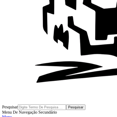
Byblos
Pesquisar
Menu De Navegação Secundário
Menu