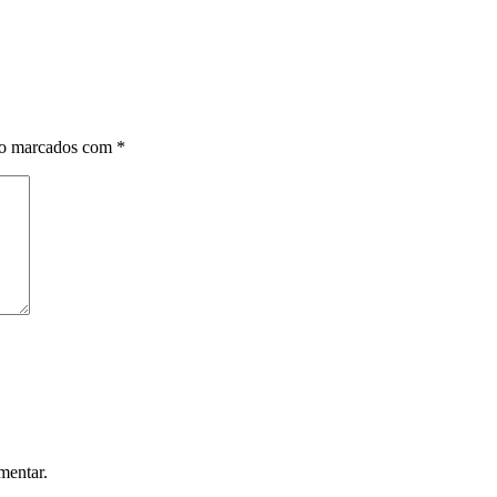
ão marcados com
*
mentar.