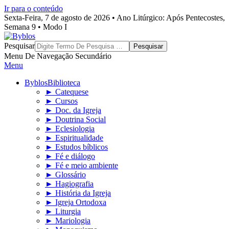
Ir para o conteúdo
Sexta-Feira, 7 de agosto de 2026 • Ano Litúrgico: Após Pentecostes,
Semana 9 • Modo I
Byblos
Pesquisar
Menu De Navegação Secundário
Menu
Byblos
Biblioteca
► Catequese
► Cursos
► Doc. da Igreja
► Doutrina Social
► Eclesiologia
► Espiritualidade
► Estudos bíblicos
► Fé e diálogo
► Fé e meio ambiente
► Glossário
► Hagiografia
► História da Igreja
► Igreja Ortodoxa
► Liturgia
► Mariologia