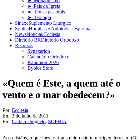
► Monaquismo
► Pais da Igreja
► Temas pastorais
► Teologia
Sinaxe
Suplemento Litúrgico
Sophia
Homilias e Antologias espirituais
News
Notícias Ecclesia
Diretório BR
Diretório Ortodoxo
Recursos
Synaxarion
Calendário Ortodoxo
Kanonion-2026
Byblos Store
«Quem é Este, a quem até o
vento e o mar obedecem?»
Por:
Ecclesia
Em:
3 de julho de 2011
Em:
Carta a Diogneto
,
SOPHIA
Aos cristãos, o que lhes foi transmitido não tem origem terrestre (Gl