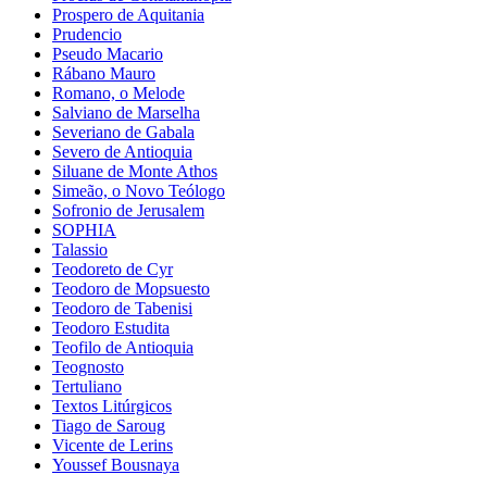
Prospero de Aquitania
Prudencio
Pseudo Macario
Rábano Mauro
Romano, o Melode
Salviano de Marselha
Severiano de Gabala
Severo de Antioquia
Siluane de Monte Athos
Simeão, o Novo Teólogo
Sofronio de Jerusalem
SOPHIA
Talassio
Teodoreto de Cyr
Teodoro de Mopsuesto
Teodoro de Tabenisi
Teodoro Estudita
Teofilo de Antioquia
Teognosto
Tertuliano
Textos Litúrgicos
Tiago de Saroug
Vicente de Lerins
Youssef Bousnaya