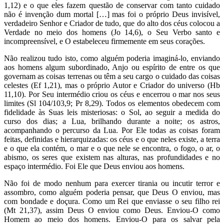
1,12) e o que eles fazem questão de conservar com tanto cuidado
não é invenção dum mortal […] mas foi o próprio Deus invisível,
verdadeiro Senhor e Criador de tudo, que do alto dos céus colocou a
Verdade no meio dos homens (Jo 14,6), o Seu Verbo santo e
incompreensível, e O estabeleceu firmemente em seus corações.
Não realizou tudo isto, como alguém poderia imaginá-lo, enviando
aos homens algum subordinado, Anjo ou espírito de entre os que
governam as coisas terrenas ou têm a seu cargo o cuidado das coisas
celestes (Ef 1,21), mas o próprio Autor e Criador do universo (Hb
11,10). Por Seu intermédio criou os céus e encerrou o mar nos seus
limites (Sl 104/103,9; Pr 8,29). Todos os elementos obedecem com
fidelidade às Suas leis misteriosas: o Sol, ao seguir a medida do
curso dos dias; a Lua, brilhando durante a noite; os astros,
acompanhando o percurso da Lua. Por Ele todas as coisas foram
feitas, definidas e hierarquizadas: os céus e o que neles existe, a terra
e o que ela contém, o mar e o que nele se encontra, o fogo, o ar, o
abismo, os seres que existem nas alturas, nas profundidades e no
espaço intermédio. Foi Ele que Deus enviou aos homens.
Não foi de modo nenhum para exercer tirania ou incutir terror e
assombro, como alguém poderia pensar, que Deus O enviou, mas
com bondade e doçura. Como um Rei que enviasse o seu filho rei
(Mt 21,37), assim Deus O enviou como Deus. Enviou-O como
Homem ao meio dos homens. Enviou-O para os salvar pela