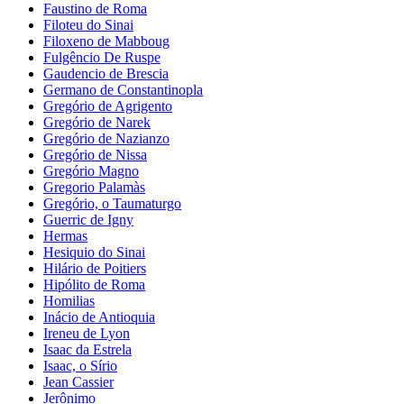
Faustino de Roma
Filoteu do Sinai
Filoxeno de Mabboug
Fulgêncio De Ruspe
Gaudencio de Brescia
Germano de Constantinopla
Gregório de Agrigento
Gregório de Narek
Gregório de Nazianzo
Gregório de Nissa
Gregório Magno
Gregorio Palamàs
Gregório, o Taumaturgo
Guerric de Igny
Hermas
Hesiquio do Sinai
Hilário de Poitiers
Hipólito de Roma
Homilias
Inácio de Antioquia
Ireneu de Lyon
Isaac da Estrela
Isaac, o Sírio
Jean Cassier
Jerônimo