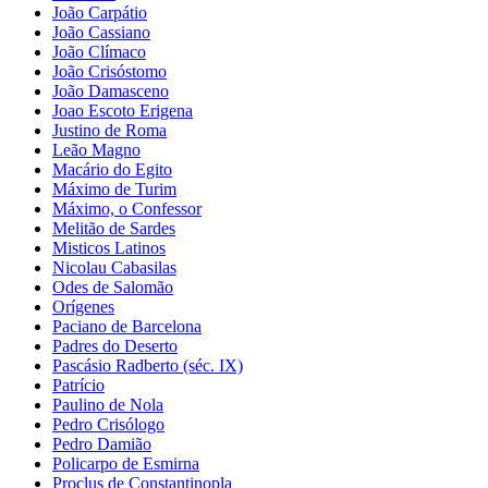
João Carpátio
João Cassiano
João Clímaco
João Crisóstomo
João Damasceno
Joao Escoto Erigena
Justino de Roma
Leão Magno
Macário do Egito
Máximo de Turim
Máximo, o Confessor
Melitão de Sardes
Misticos Latinos
Nicolau Cabasilas
Odes de Salomão
Orígenes
Paciano de Barcelona
Padres do Deserto
Pascásio Radberto (séc. IX)
Patrício
Paulino de Nola
Pedro Crisólogo
Pedro Damião
Policarpo de Esmirna
Proclus de Constantinopla