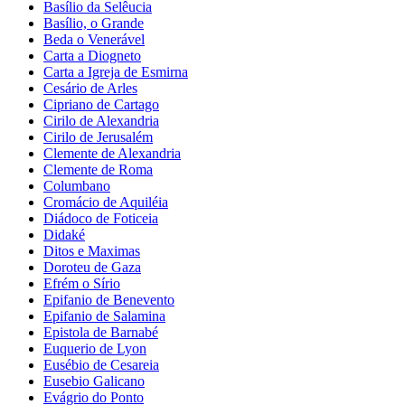
Basílio da Selêucia
Basílio, o Grande
Beda o Venerável
Carta a Diogneto
Carta a Igreja de Esmirna
Cesário de Arles
Cipriano de Cartago
Cirilo de Alexandria
Cirilo de Jerusalém
Clemente de Alexandria
Clemente de Roma
Columbano
Cromácio de Aquiléia
Diádoco de Foticeia
Didaké
Ditos e Maximas
Doroteu de Gaza
Efrém o Sírio
Epifanio de Benevento
Epifanio de Salamina
Epistola de Barnabé
Euquerio de Lyon
Eusébio de Cesareia
Eusebio Galicano
Evágrio do Ponto