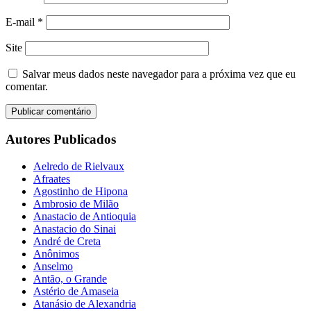
E-mail
*
Site
Salvar meus dados neste navegador para a próxima vez que eu
comentar.
Autores Publicados
Aelredo de Rielvaux
Afraates
Agostinho de Hipona
Ambrosio de Milão
Anastacio de Antioquia
Anastacio do Sinai
André de Creta
Anônimos
Anselmo
Antão, o Grande
Astério de Amaseia
Atanásio de Alexandria