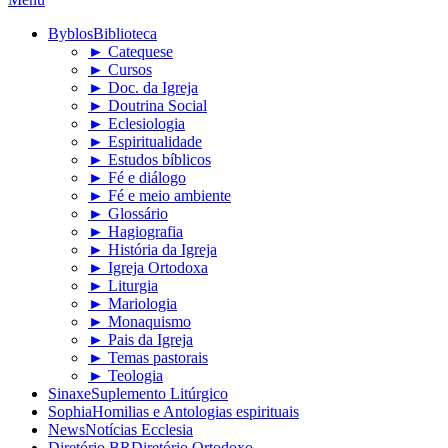
Byblos
Biblioteca
► Catequese
► Cursos
► Doc. da Igreja
► Doutrina Social
► Eclesiologia
► Espiritualidade
► Estudos bíblicos
► Fé e diálogo
► Fé e meio ambiente
► Glossário
► Hagiografia
► História da Igreja
► Igreja Ortodoxa
► Liturgia
► Mariologia
► Monaquismo
► Pais da Igreja
► Temas pastorais
► Teologia
Sinaxe
Suplemento Litúrgico
Sophia
Homilias e Antologias espirituais
News
Notícias Ecclesia
Diretório BR
Diretório Ortodoxo