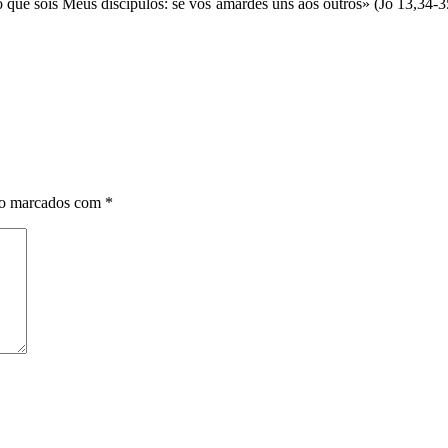
ão que sois Meus discípulos: se vos amardes uns aos outros» (Jo 13,3
ão marcados com
*