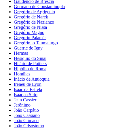
Gaudencio de Brescia
Germano de Constantinopla
Gregório de Agrigento
Gregório de Narek
Gregório de Nazianzo
Gregório de Nissa
Gregório Magno
Gregorio Palamàs
Gregório, o Taumaturgo
Guerric de Igny
Hermas
Hesiquio do Sinai
Hilário de Poitiers
Hipólito de Roma
Homilias
Inácio de Antioquia
Ireneu de Lyon
Isaac da Estrela
Isaac, o Sírio
Jean Cassier
Jerônimo
João Carpátio
João Cassiano
João Clímaco
João Crisóstomo