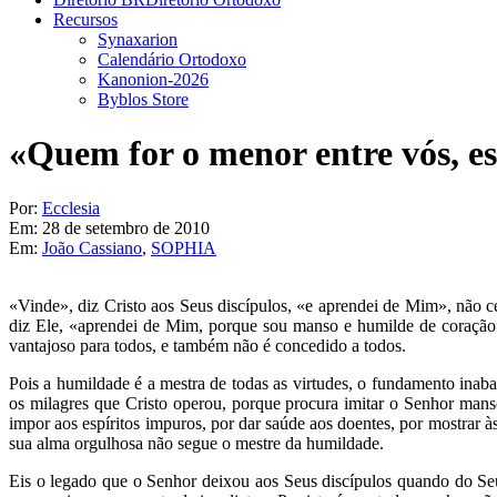
Recursos
Synaxarion
Calendário Ortodoxo
Kanonion-2026
Byblos Store
«Quem for o menor entre vós, es
Por:
Ecclesia
Em:
28 de setembro de 2010
Em:
João Cassiano
,
SOPHIA
«Vinde», diz Cristo aos Seus discípulos, «e aprendei de Mim», não c
diz Ele, «aprendei de Mim, porque sou manso e humilde de coração» 
vantajoso para todos, e também não é concedido a todos.
Pois a humildade é a mestra de todas as virtudes, o fundamento inaba
os milagres que Cristo operou, porque procura imitar o Senhor mans
impor aos espíritos impuros, por dar saúde aos doentes, por mostrar 
sua alma orgulhosa não segue o mestre da humildade.
Eis o legado que o Senhor deixou aos Seus discípulos quando do S