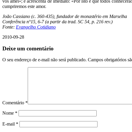
vos amei»; e acrescenta de imediato: «Por isto é que todos conhecer
cumpriremos este amor.
João Cassiano (c. 360-435), fundador de monastério em Marselha
Conferência n°15, 6-7 (a partir da trad. SC 54, p. 216 rev.)
Fonte:
Evangelho Cotidiano
2010-09-28
Deixe um comentário
O seu endereço de e-mail não será publicado.
Campos obrigatórios s
Comentário
*
Nome
*
E-mail
*