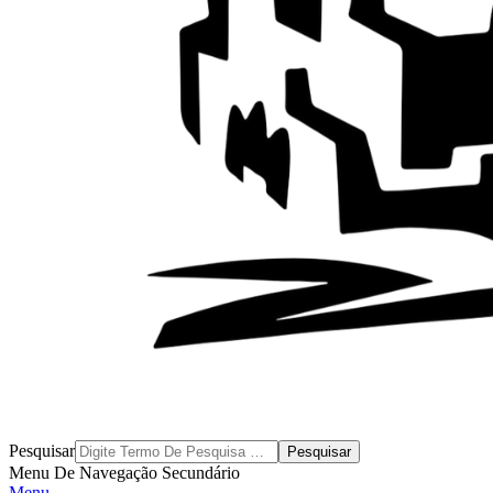
Byblos
Pesquisar
Menu De Navegação Secundário
Menu