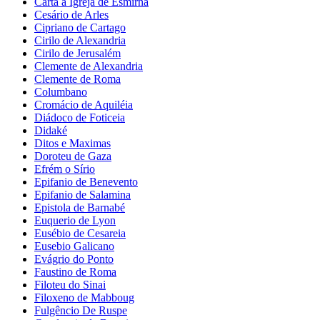
Carta a Igreja de Esmirna
Cesário de Arles
Cipriano de Cartago
Cirilo de Alexandria
Cirilo de Jerusalém
Clemente de Alexandria
Clemente de Roma
Columbano
Cromácio de Aquiléia
Diádoco de Foticeia
Didaké
Ditos e Maximas
Doroteu de Gaza
Efrém o Sírio
Epifanio de Benevento
Epifanio de Salamina
Epistola de Barnabé
Euquerio de Lyon
Eusébio de Cesareia
Eusebio Galicano
Evágrio do Ponto
Faustino de Roma
Filoteu do Sinai
Filoxeno de Mabboug
Fulgêncio De Ruspe