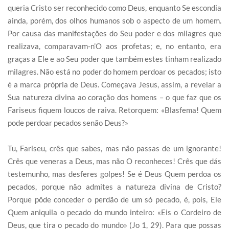
queria Cristo ser reconhecido como Deus, enquanto Se escondia
ainda, porém, dos olhos humanos sob o aspecto de um homem.
Por causa das manifestações do Seu poder e dos milagres que
realizava, comparavam-n’O aos profetas; e, no entanto, era
graças a Ele e ao Seu poder que também estes tinham realizado
milagres. Não está no poder do homem perdoar os pecados; isto
é a marca própria de Deus. Começava Jesus, assim, a revelar a
Sua natureza divina ao coração dos homens – o que faz que os
Fariseus fiquem loucos de raiva. Retorquem: «Blasfema! Quem
pode perdoar pecados senão Deus?»
Tu, Fariseu, crês que sabes, mas não passas de um ignorante!
Crês que veneras a Deus, mas não O reconheces! Crês que dás
testemunho, mas desferes golpes! Se é Deus Quem perdoa os
pecados, porque não admites a natureza divina de Cristo?
Porque pôde conceder o perdão de um só pecado, é, pois, Ele
Quem aniquila o pecado do mundo inteiro: «Eis o Cordeiro de
Deus, que tira o pecado do mundo» (Jo 1, 29). Para que possas