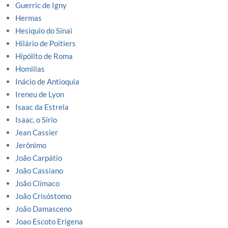
Guerric de Igny
Hermas
Hesiquio do Sinai
Hilário de Poitiers
Hipólito de Roma
Homilias
Inácio de Antioquia
Ireneu de Lyon
Isaac da Estrela
Isaac, o Sírio
Jean Cassier
Jerônimo
João Carpátio
João Cassiano
João Clímaco
João Crisóstomo
João Damasceno
Joao Escoto Erigena