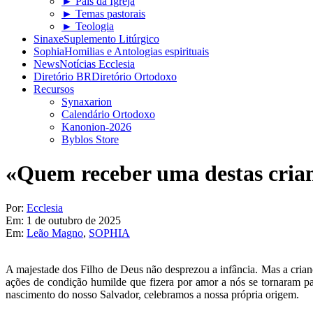
► Pais da Igreja
► Temas pastorais
► Teologia
Sinaxe
Suplemento Litúrgico
Sophia
Homilias e Antologias espirituais
News
Notícias Ecclesia
Diretório BR
Diretório Ortodoxo
Recursos
Synaxarion
Calendário Ortodoxo
Kanonion-2026
Byblos Store
«Quem receber uma destas cria
Por:
Ecclesia
Em:
1 de outubro de 2025
Em:
Leão Magno
,
SOPHIA
A majestade dos Filho de Deus não desprezou a infância. Mas a crianç
ações de condição humilde que fizera por amor a nós se tornaram p
nascimento do nosso Salvador, celebramos a nossa própria origem.