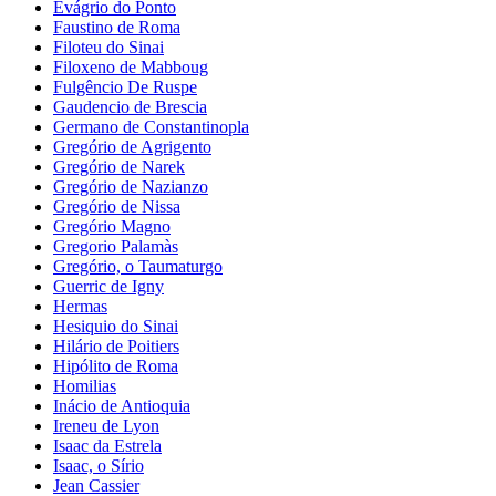
Evágrio do Ponto
Faustino de Roma
Filoteu do Sinai
Filoxeno de Mabboug
Fulgêncio De Ruspe
Gaudencio de Brescia
Germano de Constantinopla
Gregório de Agrigento
Gregório de Narek
Gregório de Nazianzo
Gregório de Nissa
Gregório Magno
Gregorio Palamàs
Gregório, o Taumaturgo
Guerric de Igny
Hermas
Hesiquio do Sinai
Hilário de Poitiers
Hipólito de Roma
Homilias
Inácio de Antioquia
Ireneu de Lyon
Isaac da Estrela
Isaac, o Sírio
Jean Cassier