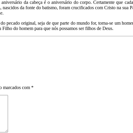
 aniversário da cabeça é o aniversário do corpo. Certamente que cad
 nascidos da fonte do batismo, foram crucificados com Cristo na sua Pa
e.
do pecado original, seja de que parte do mundo for, torna-se um hom
nou Filho do homem para que nós possamos ser filhos de Deus.
ão marcados com
*