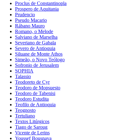
Proclus de Constantinopla
Prospero de Aquitania
Prudencio
Pseudo Macario
Rábano Mauro
Romano, o Melode
Salviano de Marselha
Severiano de Gabala
Severo de Antioquia
Siluane de Monte Athos
Simeão, o Novo Teólogo
Sofronio de Jerusalem
SOPHIA
Talassio
Teodoreto de Cyr
Teodoro de Mopsuesto
Teodoro de Tabenisi
Teodoro Estudita
Teofilo de Antioquia
Teognosto
Tertuliano
Textos Litúrgicos
Tiago de Saroug
Vicente de Lerins
Youssef Bousnaya