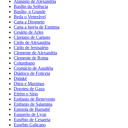
Atanásio de Alexandria
Basílio da Selêucia
Basílio, o Grande
Beda o Venerável
Carta a Diogneto
Carta a Igreja de Esmirna
Cesário de Arles
Cipriano de Cartago
Cirilo de Alexandria
Cirilo de Jerusalém
Clemente de Alexandria
Clemente de Roma
Columbano
Cromácio de Aquiléia
Diádoco de Foticeia
Didaké
Ditos e Maximas
Doroteu de Gaza
Efrém o Sírio
Epifanio de Benevento
Epifanio de Salamina
Epistola de Barnabé
Euquerio de Lyon
Eusébio de Cesareia
Eusebio Galicano