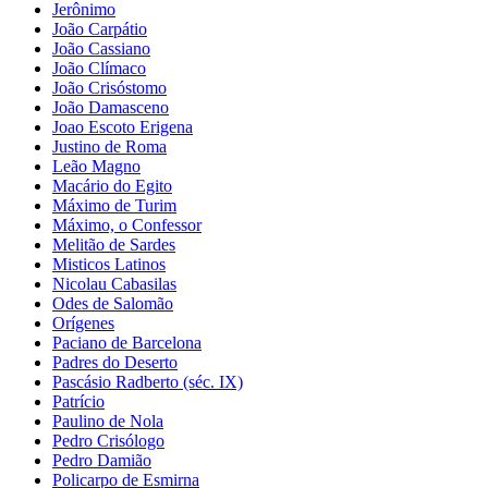
Jerônimo
João Carpátio
João Cassiano
João Clímaco
João Crisóstomo
João Damasceno
Joao Escoto Erigena
Justino de Roma
Leão Magno
Macário do Egito
Máximo de Turim
Máximo, o Confessor
Melitão de Sardes
Misticos Latinos
Nicolau Cabasilas
Odes de Salomão
Orígenes
Paciano de Barcelona
Padres do Deserto
Pascásio Radberto (séc. IX)
Patrício
Paulino de Nola
Pedro Crisólogo
Pedro Damião
Policarpo de Esmirna