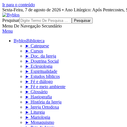
Ir para o conteúdo
Sexta-Feira, 7 de agosto de 2026 • Ano Litúrgico: Após Pentecostes
Byblos
Pesquisar
Menu De Navegação Secundário
Menu
Byblos
Biblioteca
► Catequese
► Cursos
► Doc. da Igreja
► Doutrina Social
► Eclesiologia
► Espiritualidade
► Estudos bíblicos
► Fé e diálogo
► Fé e meio ambiente
► Glossário
► Hagiografia
► História da Igreja
► Igreja Ortodoxa
► Liturgia
► Mariologia
► Monaquismo