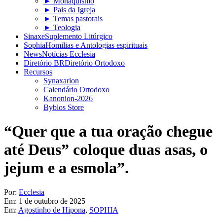
► Monaquismo
► Pais da Igreja
► Temas pastorais
► Teologia
Sinaxe
Suplemento Litúrgico
Sophia
Homilias e Antologias espirituais
News
Notícias Ecclesia
Diretório BR
Diretório Ortodoxo
Recursos
Synaxarion
Calendário Ortodoxo
Kanonion-2026
Byblos Store
“Quer que a tua oração chegue
até Deus” coloque duas asas, o
jejum e a esmola”.
Por:
Ecclesia
Em:
1 de outubro de 2025
Em:
Agostinho de Hipona
,
SOPHIA