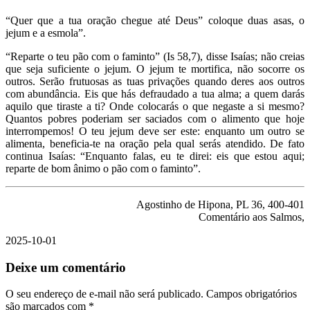
“Quer que a tua oração chegue até Deus” coloque duas asas, o
jejum e a esmola”.
“Reparte o teu pão com o faminto” (Is 58,7), disse Isaías; não creias
que seja suficiente o jejum. O jejum te mortifica, não socorre os
outros. Serão frutuosas as tuas privações quando deres aos outros
com abundância. Eis que hás defraudado a tua alma; a quem darás
aquilo que tiraste a ti? Onde colocarás o que negaste a si mesmo?
Quantos pobres poderiam ser saciados com o alimento que hoje
interrompemos! O teu jejum deve ser este: enquanto um outro se
alimenta, beneficia-te na oração pela qual serás atendido. De fato
continua Isaías: “Enquanto falas, eu te direi: eis que estou aqui;
reparte de bom ânimo o pão com o faminto”.
Agostinho de Hipona, PL 36, 400-401
Comentário aos Salmos,
2025-10-01
Deixe um comentário
O seu endereço de e-mail não será publicado.
Campos obrigatórios
são marcados com
*