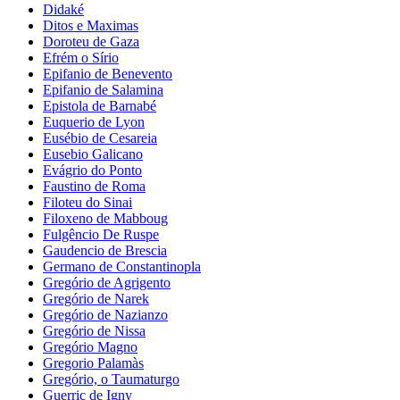
Didaké
Ditos e Maximas
Doroteu de Gaza
Efrém o Sírio
Epifanio de Benevento
Epifanio de Salamina
Epistola de Barnabé
Euquerio de Lyon
Eusébio de Cesareia
Eusebio Galicano
Evágrio do Ponto
Faustino de Roma
Filoteu do Sinai
Filoxeno de Mabboug
Fulgêncio De Ruspe
Gaudencio de Brescia
Germano de Constantinopla
Gregório de Agrigento
Gregório de Narek
Gregório de Nazianzo
Gregório de Nissa
Gregório Magno
Gregorio Palamàs
Gregório, o Taumaturgo
Guerric de Igny