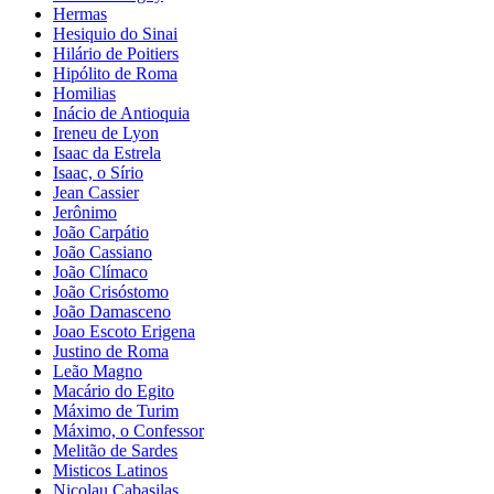
Hermas
Hesiquio do Sinai
Hilário de Poitiers
Hipólito de Roma
Homilias
Inácio de Antioquia
Ireneu de Lyon
Isaac da Estrela
Isaac, o Sírio
Jean Cassier
Jerônimo
João Carpátio
João Cassiano
João Clímaco
João Crisóstomo
João Damasceno
Joao Escoto Erigena
Justino de Roma
Leão Magno
Macário do Egito
Máximo de Turim
Máximo, o Confessor
Melitão de Sardes
Misticos Latinos
Nicolau Cabasilas