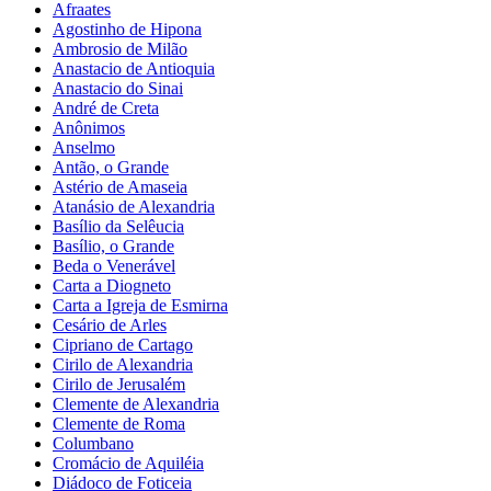
Afraates
Agostinho de Hipona
Ambrosio de Milão
Anastacio de Antioquia
Anastacio do Sinai
André de Creta
Anônimos
Anselmo
Antão, o Grande
Astério de Amaseia
Atanásio de Alexandria
Basílio da Selêucia
Basílio, o Grande
Beda o Venerável
Carta a Diogneto
Carta a Igreja de Esmirna
Cesário de Arles
Cipriano de Cartago
Cirilo de Alexandria
Cirilo de Jerusalém
Clemente de Alexandria
Clemente de Roma
Columbano
Cromácio de Aquiléia
Diádoco de Foticeia