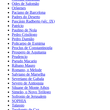
Odes de Salomão
Orígenes
Paciano de Barcelona
Padres do Deserto
Pascásio Radberto (séc. IX)
Patrício
Paulino de Nola
Pedro Crisólogo
Pedro Damião
Policarpo de Esmirna
Proclus de Constantinopla
Prospero de Aquitania
Prudencio
Pseudo Macario
Rábano Mauro
Romano, o Melode
Salviano de Marselha
Severiano de Gabala
Severo de Antioquia
Siluane de Monte Athos
Simeão, o Novo Teólogo
Sofronio de Jerusalem
SOPHIA
Talassio
Teodoreto de Cyr