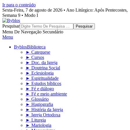
Ir para o conteúdo
Sexta-Feira, 7 de agosto de 2026 • Ano Litúrgico: Após Pentecostes,
Semana 9 • Modo I
Byblos
Pesquisar
Menu De Navegação Secundário
Menu
Byblos
Biblioteca
► Catequese
► Cursos
► Doc. da Igreja
► Doutrina Social
► Eclesiologia
► Espiritualidade
► Estudos bíblicos
► Fé e diálogo
► Fé e meio ambiente
► Glossário
► Hagiografia
► História da Igreja
► Igreja Ortodoxa
► Liturgia
► Mariologia