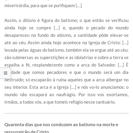
misericórdia, para que se purifiquem […]
Assim, o dilúvio é figura do batismo; o que então se verificou
ainda hoje se cumpre […] e, quando o pecado do mundo
desapareceu no fundo do abismo, a santidade pôde elevar-se
até ao céu. Assim ainda hoje acontece na Igreja de Cristo: […]
levada pelas águas do batismo, também ela se ergue até ao céu;
são submersas as superstições e as idolatrias e sobre a terra se
espalha a fé, resplandecente como a arca do Salvador. […] É
verdade que somos pecadores e que o mundo será um dia
destruído; só escaparão à ruína aqueles que a arca albergar no
seu interior. Esta arca é a Igreja […] e nós vo-lo anunciamos: o
mundo não escapará ao naufrágio. Por isso vos exortamos,
irmãos, a todos vós, a que tomeis refúgio nesse santuário.
Quarenta dias que nos conduzem ao batismo na morte e
ressurreição de Cristo