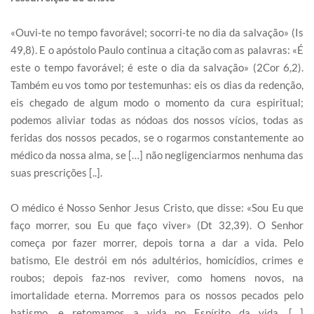
«Ouvi-te no tempo favorável; socorri-te no dia da salvação» (Is
49,8). E o apóstolo Paulo continua a citação com as palavras: «É
este o tempo favorável; é este o dia da salvação» (2Cor 6,2).
Também eu vos tomo por testemunhas: eis os dias da redenção,
eis chegado de algum modo o momento da cura espiritual;
podemos aliviar todas as nódoas dos nossos vícios, todas as
feridas dos nossos pecados, se o rogarmos constantemente ao
médico da nossa alma, se […] não negligenciarmos nenhuma das
suas prescrições [..].
O médico é Nosso Senhor Jesus Cristo, que disse: «Sou Eu que
faço morrer, sou Eu que faço viver» (Dt 32,39). O Senhor
começa por fazer morrer, depois torna a dar a vida. Pelo
batismo, Ele destrói em nós adultérios, homicídios, crimes e
roubos; depois faz-nos reviver, como homens novos, na
imortalidade eterna. Morremos para os nossos pecados pelo
batismo, e retomamos a vida no Espírito da vida. […]