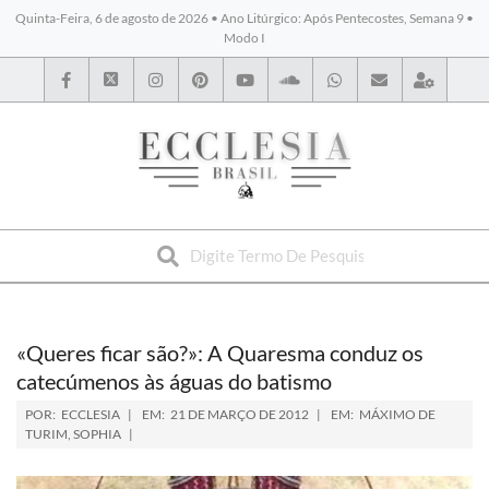
Quinta-Feira, 6 de agosto de 2026 • Ano Litúrgico: Após Pentecostes, Semana 9 •
Modo I
BYBLOS
«Queres ficar são?»: A Quaresma conduz os
catecúmenos às águas do batismo
POR:
ECCLESIA
EM:
21 DE MARÇO DE 2012
EM:
MÁXIMO DE
TURIM
,
SOPHIA