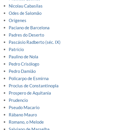
Nicolau Cabasilas
Odes de Salomão
Orígenes
Paciano de Barcelona
Padres do Deserto
Pascásio Radberto (séc. IX)
Patrício
Paulino de Nola
Pedro Crisólogo
Pedro Damião
Policarpo de Esmirna
Proclus de Constantinopla
Prospero de Aquitania
Prudencio
Pseudo Macario
Rábano Mauro
Romano, o Melode
Salviano de Marselha