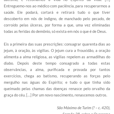
Entreguemo-nos ao médico com paciência, para recuperarmos a
saúde. Ele podará, cortará e retirará tudo o que tiver
descoberto em nós de indigno, de manchado pelo pecado, de
corroído pelas úlceras, por forma a que, uma vez eliminadas
todas as feridas do demônio, só exista em nós o que é de Deus.
Eis a primeira das suas prescrições: consagrar quarenta dias ao
jejum, à oração, às vigílias. O jejum cura a frouxidão, a oração
alimenta a alma religiosa, as vigílias repelem as armadilhas do
diabo. Depois deste tempo consagrado a todas estas
observâncias, a alma, purificada e provada por tantos
exercícios, chega ao batismo, recuperando as forças pelo
mergulho nas águas do Espírito; e tudo o que tinha sido
queimado pelas chamas das doenças renasce pelo orvalho da
graça do céu. […] Por um novo nascimento, renascemos outros.
São Máximo de Turim (? – c. 420),