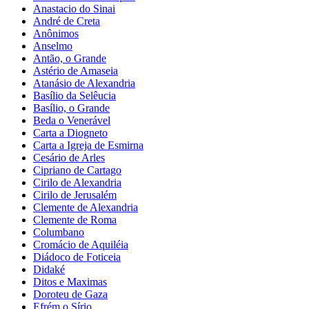
Anastacio do Sinai
André de Creta
Anônimos
Anselmo
Antão, o Grande
Astério de Amaseia
Atanásio de Alexandria
Basílio da Selêucia
Basílio, o Grande
Beda o Venerável
Carta a Diogneto
Carta a Igreja de Esmirna
Cesário de Arles
Cipriano de Cartago
Cirilo de Alexandria
Cirilo de Jerusalém
Clemente de Alexandria
Clemente de Roma
Columbano
Cromácio de Aquiléia
Diádoco de Foticeia
Didaké
Ditos e Maximas
Doroteu de Gaza
Efrém o Sírio