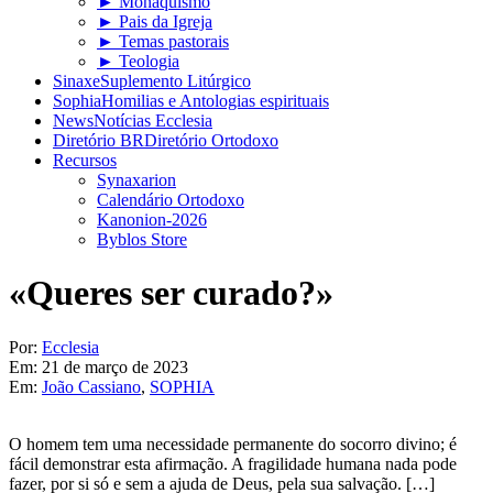
► Monaquismo
► Pais da Igreja
► Temas pastorais
► Teologia
Sinaxe
Suplemento Litúrgico
Sophia
Homilias e Antologias espirituais
News
Notícias Ecclesia
Diretório BR
Diretório Ortodoxo
Recursos
Synaxarion
Calendário Ortodoxo
Kanonion-2026
Byblos Store
«Queres ser curado?»
Por:
Ecclesia
Em:
21 de março de 2023
Em:
João Cassiano
,
SOPHIA
O homem tem uma necessidade permanente do socorro divino; é
fácil demonstrar esta afirmação. A fragilidade humana nada pode
fazer, por si só e sem a ajuda de Deus, pela sua salvação. […]