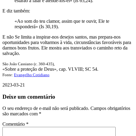
estarão a falar e atendê-los-ei» (Is 65,24).
E diz também:
«Ao som do teu clamor, assim que te ouvir, Ele te
responderá» (Is 30,19).
E não Se limita a inspirar-nos desejos santos, mas prepara-nos
oportunidades para voltarmos à vida, circunstâncias favoráveis para
darmos bons frutos. Ele mostra aos transviados o caminho reto da
salvação.
São João Cassiano (c. 360-435),
«Sobre a proteção de Deus», cap. VI.VIII; SC 54.
Fonte:
Evangelho Cotidiano
2023-03-21
Deixe um comentário
O seu endereço de e-mail não será publicado.
Campos obrigatórios
são marcados com
*
Comentário
*