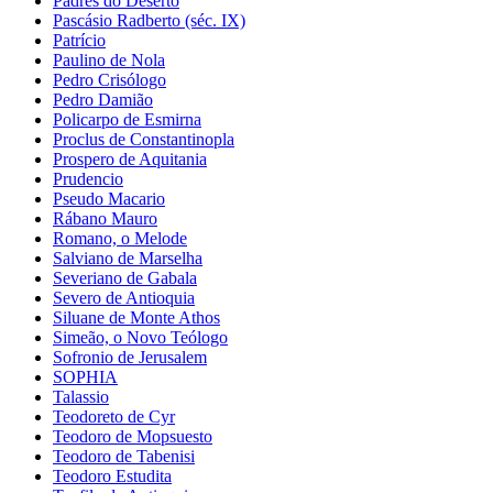
Padres do Deserto
Pascásio Radberto (séc. IX)
Patrício
Paulino de Nola
Pedro Crisólogo
Pedro Damião
Policarpo de Esmirna
Proclus de Constantinopla
Prospero de Aquitania
Prudencio
Pseudo Macario
Rábano Mauro
Romano, o Melode
Salviano de Marselha
Severiano de Gabala
Severo de Antioquia
Siluane de Monte Athos
Simeão, o Novo Teólogo
Sofronio de Jerusalem
SOPHIA
Talassio
Teodoreto de Cyr
Teodoro de Mopsuesto
Teodoro de Tabenisi
Teodoro Estudita