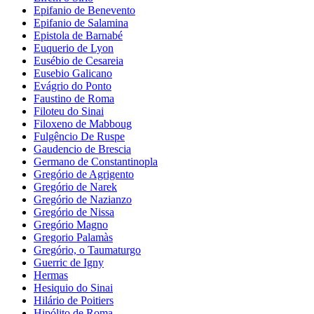
Epifanio de Benevento
Epifanio de Salamina
Epistola de Barnabé
Euquerio de Lyon
Eusébio de Cesareia
Eusebio Galicano
Evágrio do Ponto
Faustino de Roma
Filoteu do Sinai
Filoxeno de Mabboug
Fulgêncio De Ruspe
Gaudencio de Brescia
Germano de Constantinopla
Gregório de Agrigento
Gregório de Narek
Gregório de Nazianzo
Gregório de Nissa
Gregório Magno
Gregorio Palamàs
Gregório, o Taumaturgo
Guerric de Igny
Hermas
Hesiquio do Sinai
Hilário de Poitiers
Hipólito de Roma