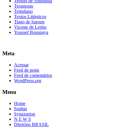
Teofilo de Antioquia
Teognosto
Tertuliano
Textos Litúrgicos
Tiago de Saroug
Vicente de Lerins
Youssef Bousnaya
Meta
Acessar
Feed de posts
Feed de comentários
WordPress.org
Menu
Home
Sophia
Synaxarion
N E W S
Diretório BRASIL