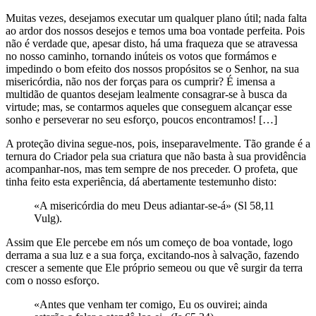
Muitas vezes, desejamos executar um qualquer plano útil; nada falta
ao ardor dos nossos desejos e temos uma boa vontade perfeita. Pois
não é verdade que, apesar disto, há uma fraqueza que se atravessa
no nosso caminho, tornando inúteis os votos que formámos e
impedindo o bom efeito dos nossos propósitos se o Senhor, na sua
misericórdia, não nos der forças para os cumprir? É imensa a
multidão de quantos desejam lealmente consagrar-se à busca da
virtude; mas, se contarmos aqueles que conseguem alcançar esse
sonho e perseverar no seu esforço, poucos encontramos! […]
A proteção divina segue-nos, pois, inseparavelmente. Tão grande é a
ternura do Criador pela sua criatura que não basta à sua providência
acompanhar-nos, mas tem sempre de nos preceder. O profeta, que
tinha feito esta experiência, dá abertamente testemunho disto:
«A misericórdia do meu Deus adiantar-se-á» (Sl 58,11
Vulg).
Assim que Ele percebe em nós um começo de boa vontade, logo
derrama a sua luz e a sua força, excitando-nos à salvação, fazendo
crescer a semente que Ele próprio semeou ou que vê surgir da terra
com o nosso esforço.
«Antes que venham ter comigo, Eu os ouvirei; ainda