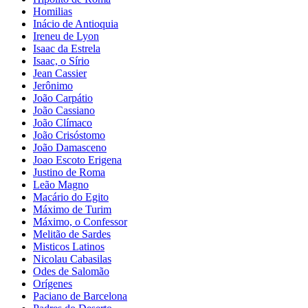
Homilias
Inácio de Antioquia
Ireneu de Lyon
Isaac da Estrela
Isaac, o Sírio
Jean Cassier
Jerônimo
João Carpátio
João Cassiano
João Clímaco
João Crisóstomo
João Damasceno
Joao Escoto Erigena
Justino de Roma
Leão Magno
Macário do Egito
Máximo de Turim
Máximo, o Confessor
Melitão de Sardes
Misticos Latinos
Nicolau Cabasilas
Odes de Salomão
Orígenes
Paciano de Barcelona