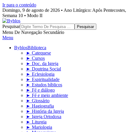
Ir para o conteúdo
Domingo, 9 de agosto de 2026 • Ano Litúrgico: Após Pentecostes,
Semana 10 • Modo II
Byblos
Pesquisar
Menu De Navegação Secundário
Menu
Byblos
Biblioteca
► Catequese
► Cursos
► Doc. da Igreja
► Doutrina Social
► Eclesiologia
► Espiritualidade
► Estudos bíblicos
► Fé e diálogo
► Fé e meio ambiente
► Glossário
► Hagiografia
► História da Igreja
► Igreja Ortodoxa
► Liturgia
► Mariologia