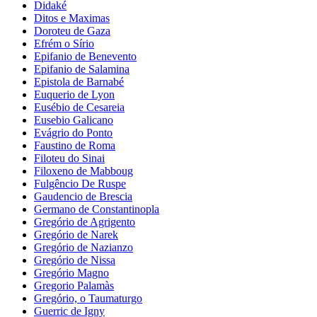
Didaké
Ditos e Maximas
Doroteu de Gaza
Efrém o Sírio
Epifanio de Benevento
Epifanio de Salamina
Epistola de Barnabé
Euquerio de Lyon
Eusébio de Cesareia
Eusebio Galicano
Evágrio do Ponto
Faustino de Roma
Filoteu do Sinai
Filoxeno de Mabboug
Fulgêncio De Ruspe
Gaudencio de Brescia
Germano de Constantinopla
Gregório de Agrigento
Gregório de Narek
Gregório de Nazianzo
Gregório de Nissa
Gregório Magno
Gregorio Palamàs
Gregório, o Taumaturgo
Guerric de Igny