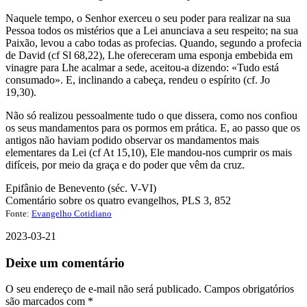
Naquele tempo, o Senhor exerceu o seu poder para realizar na sua
Pessoa todos os mistérios que a Lei anunciava a seu respeito; na sua
Paixão, levou a cabo todas as profecias. Quando, segundo a profecia
de David (cf Sl 68,22), Lhe ofereceram uma esponja embebida em
vinagre para Lhe acalmar a sede, aceitou-a dizendo: «Tudo está
consumado». E, inclinando a cabeça, rendeu o espírito (cf. Jo
19,30).
Não só realizou pessoalmente tudo o que dissera, como nos confiou
os seus mandamentos para os pormos em prática. E, ao passo que os
antigos não haviam podido observar os mandamentos mais
elementares da Lei (cf At 15,10), Ele mandou-nos cumprir os mais
difíceis, por meio da graça e do poder que vêm da cruz.
Epifânio de Benevento (séc. V-VI)
Comentário sobre os quatro evangelhos, PLS 3, 852
Fonte:
Evangelho Cotidiano
2023-03-21
Deixe um comentário
O seu endereço de e-mail não será publicado.
Campos obrigatórios
são marcados com
*