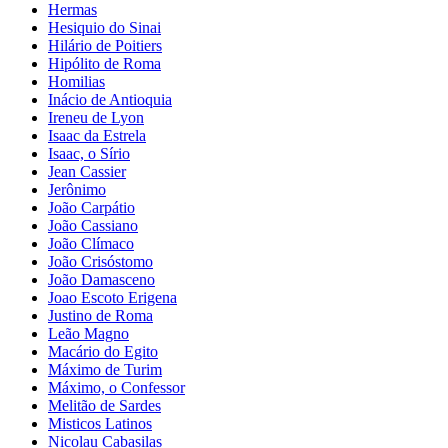
Hermas
Hesiquio do Sinai
Hilário de Poitiers
Hipólito de Roma
Homilias
Inácio de Antioquia
Ireneu de Lyon
Isaac da Estrela
Isaac, o Sírio
Jean Cassier
Jerônimo
João Carpátio
João Cassiano
João Clímaco
João Crisóstomo
João Damasceno
Joao Escoto Erigena
Justino de Roma
Leão Magno
Macário do Egito
Máximo de Turim
Máximo, o Confessor
Melitão de Sardes
Misticos Latinos
Nicolau Cabasilas