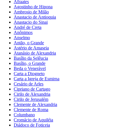
Afraates
Agostinho de Hipona
Ambrosio de Milão
Anastacio de Antioquia
Anastacio do Sinai
André de Creta
Anônimos
Anselmo
Antão, o Grande
Astério de Amaseia
Atanásio de Alexandria
Basílio da Selêucia
Basílio, o Grande
Beda o Venerável
Carta a Diogneto
Carta a Igreja de Esmirna
Cesário de Arles
Cipriano de Cartago
Cirilo de Alexandria
Cirilo de Jerusalém
Clemente de Alexandria
Clemente de Roma
Columbano
Cromácio de Aquiléia
Diádoco de Foticeia