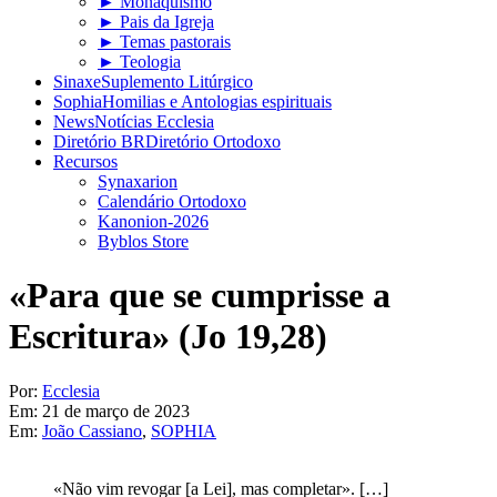
► Monaquismo
► Pais da Igreja
► Temas pastorais
► Teologia
Sinaxe
Suplemento Litúrgico
Sophia
Homilias e Antologias espirituais
News
Notícias Ecclesia
Diretório BR
Diretório Ortodoxo
Recursos
Synaxarion
Calendário Ortodoxo
Kanonion-2026
Byblos Store
«Para que se cumprisse a
Escritura» (Jo 19,28)
Por:
Ecclesia
Em:
21 de março de 2023
Em:
João Cassiano
,
SOPHIA
«Não vim revogar [a Lei], mas completar». […]