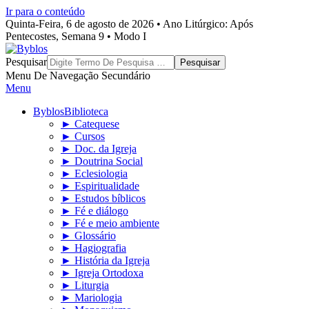
Ir para o conteúdo
Quinta-Feira, 6 de agosto de 2026 • Ano Litúrgico: Após
Pentecostes, Semana 9 • Modo I
Byblos
Pesquisar
Menu De Navegação Secundário
Menu
Byblos
Biblioteca
► Catequese
► Cursos
► Doc. da Igreja
► Doutrina Social
► Eclesiologia
► Espiritualidade
► Estudos bíblicos
► Fé e diálogo
► Fé e meio ambiente
► Glossário
► Hagiografia
► História da Igreja
► Igreja Ortodoxa
► Liturgia
► Mariologia