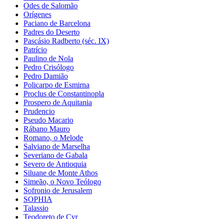
Odes de Salomão
Orígenes
Paciano de Barcelona
Padres do Deserto
Pascásio Radberto (séc. IX)
Patrício
Paulino de Nola
Pedro Crisólogo
Pedro Damião
Policarpo de Esmirna
Proclus de Constantinopla
Prospero de Aquitania
Prudencio
Pseudo Macario
Rábano Mauro
Romano, o Melode
Salviano de Marselha
Severiano de Gabala
Severo de Antioquia
Siluane de Monte Athos
Simeão, o Novo Teólogo
Sofronio de Jerusalem
SOPHIA
Talassio
Teodoreto de Cyr