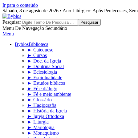
Ir para o conteúdo
Sábado, 8 de agosto de 2026 • Ano Litúrgico: Após Pentecostes, Se
Byblos
Pesquisar
Menu De Navegação Secundário
Menu
Byblos
Biblioteca
► Catequese
► Cursos
► Doc. da Igreja
► Doutrina Social
► Eclesiologia
► Espiritualidade
► Estudos bíblicos
► Fé e diálogo
► Fé e meio ambiente
► Glossário
► Hagiografia
► História da Igreja
► Igreja Ortodoxa
► Liturgia
► Mariologia
► Monaquismo