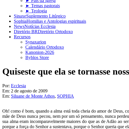
► Pais da Igreja
► Temas pastorais
► Teologia
Sinaxe
Suplemento Litúrgico
Sophia
Homilias e Antologias espirituais
News
Notícias Ecclesia
Diretório BR
Diretório Ortodoxo
Recursos
Synaxarion
Calendário Ortodoxo
Kanonion-2026
Byblos Store
Quiseste que ela se tornasse no
Por:
Ecclesia
Em:
2 de agosto de 2009
Em:
Siluane de Monte Athos
,
SOPHIA
Oh! como é bom, quando a alma está toda cheia do amor de Deus, com
mãe de Deus nunca pecou, nem por um só pensamento, nunca perdeu a 
sua alma eram incomparavelmente maiores do que as de Adão ao ser 
porque a força do Senhor a sustentava, porque o Senhor queria que ela 