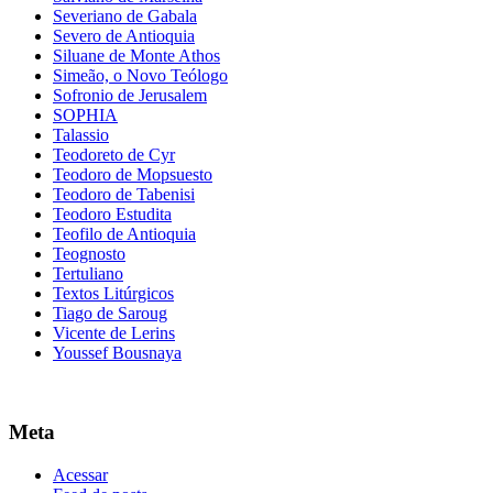
Severiano de Gabala
Severo de Antioquia
Siluane de Monte Athos
Simeão, o Novo Teólogo
Sofronio de Jerusalem
SOPHIA
Talassio
Teodoreto de Cyr
Teodoro de Mopsuesto
Teodoro de Tabenisi
Teodoro Estudita
Teofilo de Antioquia
Teognosto
Tertuliano
Textos Litúrgicos
Tiago de Saroug
Vicente de Lerins
Youssef Bousnaya
Meta
Acessar