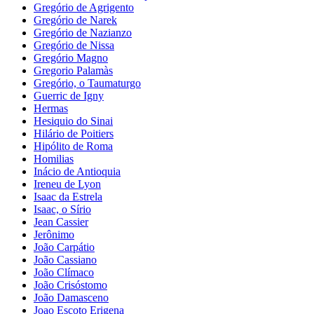
Gregório de Agrigento
Gregório de Narek
Gregório de Nazianzo
Gregório de Nissa
Gregório Magno
Gregorio Palamàs
Gregório, o Taumaturgo
Guerric de Igny
Hermas
Hesiquio do Sinai
Hilário de Poitiers
Hipólito de Roma
Homilias
Inácio de Antioquia
Ireneu de Lyon
Isaac da Estrela
Isaac, o Sírio
Jean Cassier
Jerônimo
João Carpátio
João Cassiano
João Clímaco
João Crisóstomo
João Damasceno
Joao Escoto Erigena