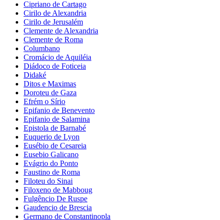
Cipriano de Cartago
Cirilo de Alexandria
Cirilo de Jerusalém
Clemente de Alexandria
Clemente de Roma
Columbano
Cromácio de Aquiléia
Diádoco de Foticeia
Didaké
Ditos e Maximas
Doroteu de Gaza
Efrém o Sírio
Epifanio de Benevento
Epifanio de Salamina
Epistola de Barnabé
Euquerio de Lyon
Eusébio de Cesareia
Eusebio Galicano
Evágrio do Ponto
Faustino de Roma
Filoteu do Sinai
Filoxeno de Mabboug
Fulgêncio De Ruspe
Gaudencio de Brescia
Germano de Constantinopla