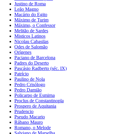
Justino de Roma
Leão Magno
Macário do Egito
Máximo de Turim
Máximo, o Confessor
Melitão de Sardes
Misticos Latinos
Nicolau Cabasilas
Odes de Salomão
Orígenes
Paciano de Barcelona
Padres do Deserto
Pascásio Radberto (séc. IX)
Patrício
Paulino de Nola
Pedro Crisólogo
Pedro Damião
Policarpo de Esmirna
Proclus de Constantinopla
Prospero de Aquitania
Prudencio
Pseudo Macario
Rábano Mauro
Romano, o Melode
Salviano de Marselha