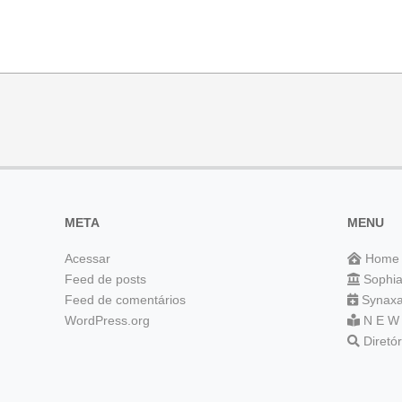
META
MENU
Acessar
Home
Feed de posts
Sophi
Feed de comentários
Synaxa
WordPress.org
N E W
Diretó