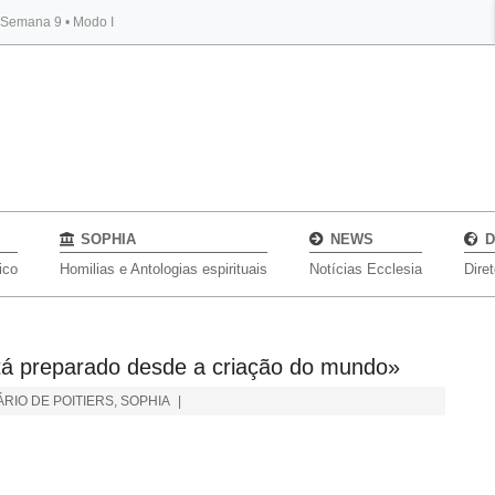
, Semana 9 • Modo I
BYBLOS
SOPHIA
NEWS
D
ico
Homilias e Antologias espirituais
Notícias Ecclesia
Dire
tá preparado desde a criação do mundo»
ÁRIO DE POITIERS
,
SOPHIA