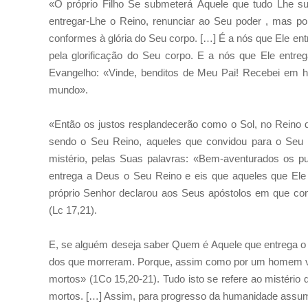
«O próprio Filho Se submeterá Àquele que tudo Lhe su
entregar-Lhe o Reino, renunciar ao Seu poder , mas 
conformes à glória do Seu corpo. […] É a nós que Ele ent
pela glorificação do Seu corpo. E a nós que Ele entre
Evangelho: «Vinde, benditos de Meu Pai! Recebei em h
mundo».
«Então os justos resplandecerão como o Sol, no Reino d
sendo o Seu Reino, aqueles que convidou para o Seu 
mistério, pelas Suas palavras: «Bem-aventurados os pu
entrega a Deus o Seu Reino e eis que aqueles que E
próprio Senhor declarou aos Seus apóstolos em que co
(Lc 17,21).
E, se alguém deseja saber Quem é Aquele que entrega o 
dos que morreram. Porque, assim como por um homem v
mortos» (1Co 15,20-21). Tudo isto se refere ao mistério 
mortos. […] Assim, para progresso da humanidade assumi