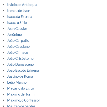
Inácio de Antioquia
Ireneu de Lyon
Isaac da Estrela
Isaac, o Sírio
Jean Cassier
Jerônimo
João Carpátio
João Cassiano
João Clímaco
João Crisóstomo
João Damasceno
Joao Escoto Erigena
Justino de Roma
Leão Magno
Macário do Egito
Máximo de Turim
Máximo, o Confessor
Melitão de Sardes