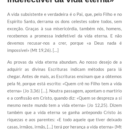
A vida subsistente e verdadeira é o Pai, que, pelo Filho e no
Espírito Santo, derrama os dons celestes sobre todos, sem
exceção. Graças à sua misericórdia, também nós, homens,
recebemos a promessa indefetível da vida eterna. E não
devemos recusar-nos a crer, porque «a Deus nada é
impossível» (Mt 19,26). […]
As provas da vida eterna abundam. Ao nosso desejo de a
adquirir as divinas Escrituras indicam métodos para lá
chegar. Antes de mais, as Escrituras ensinam que a obtemos
pela fé, porque está escrito: «Quem crê no Filho tem a vida
eterna» (Jo 3,36) […]. Noutra passagem, apontam o martírio
e a confissão em Cristo, quando diz: «Quem se despreza a si
mesmo neste mundo tem a vida eterna» (Jo 12,25). Dizem
também que a vida eterna se ganha antepondo Cristo às
riquezas e aos parentes: «E todo aquele que tiver deixado
casas, irmãos, irmãs, […] terá por herança a vida eterna» (Mt