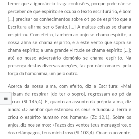
temer que a ignorância traga confusões, porque pode não se
perceber de que espírito se ocupa o texto escriturário, é bom
[…] precisar os conhecimentos sobre o tipo de espírito que a
Escritura afirma ser o Santo. […] A muitas coisas se chama
«espírito». Com efeito, também ao anjo se chama espírito, à
nossa alma se chama espírito, e a este vento que sopra se
chama espírito; a uma grande virtude se chama espírito […];
até ao nosso adversário demónio se chama espírito. Na
presença destas diversas aceções, faz por não tomares, pela
força da homonímia, um pelo outro.
Acerca da nossa alma, com efeito, diz a Escritura: «Mal
deixam de respirar [de ter o sopro], regressam ao pó da
terra» (Sl 145,4). E, quanto ao assunto da própria alma, diz
ainda: «O Senhor que estendeu os céus e fundou a Terra e
criou o espírito humano nos homens» (Zc 12,1). Sobre os
anjos, diz nos salmos: «Fazes dos ventos teus mensageiros, e
dos relâmpagos, teus ministros» (Sl 103,4). Quanto ao vento,