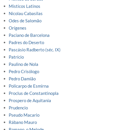
Misticos Latinos
Nicolau Cabasilas
Odes de Salomão
Orígenes
Paciano de Barcelona
Padres do Deserto
Pascásio Radberto (séc. IX)
Patrício
Paulino de Nola
Pedro Crisólogo
Pedro Damião
Policarpo de Esmirna
Proclus de Constantinopla
Prospero de Aquitania
Prudencio
Pseudo Macario
Rábano Mauro
Romano, o Melode