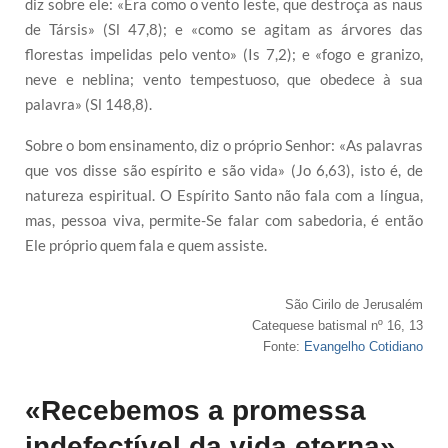
diz sobre ele: «Era como o vento leste, que destroça as naus
de Társis» (Sl 47,8); e «como se agitam as árvores das
florestas impelidas pelo vento» (Is 7,2); e «fogo e granizo,
neve e neblina; vento tempestuoso, que obedece à sua
palavra» (Sl 148,8).
Sobre o bom ensinamento, diz o próprio Senhor: «As palavras
que vos disse são espírito e são vida» (Jo 6,63), isto é, de
natureza espiritual. O Espírito Santo não fala com a língua,
mas, pessoa viva, permite-Se falar com sabedoria, é então
Ele próprio quem fala e quem assiste.
São Cirilo de Jerusalém
Catequese batismal nº 16, 13
Fonte:
Evangelho Cotidiano
«Recebemos a promessa
indefectível da vida eterna»