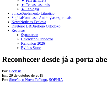
► Pais da Igreja
► Temas pastorais
► Teologia
Sinaxe
Suplemento Litúrgico
Sophia
Homilias e Antologias espirituais
News
Notícias Ecclesia
Diretório BR
Diretório Ortodoxo
Recursos
Synaxarion
Calendário Ortodoxo
Kanonion-2026
Byblos Store
Reconhecer desde já a porta abe
Por:
Ecclesia
Em:
29 de outubro de 2019
Em:
Simeão, o Novo Teólogo
,
SOPHIA