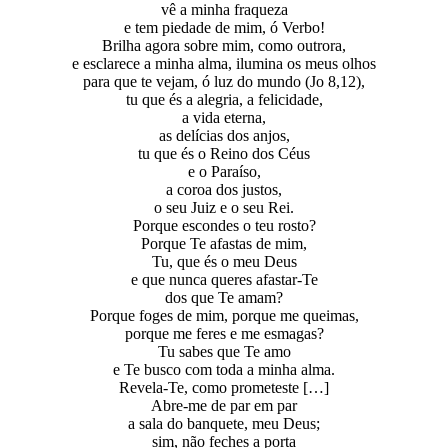
vê a minha fraqueza
e tem piedade de mim, ó Verbo!
Brilha agora sobre mim, como outrora,
e esclarece a minha alma, ilumina os meus olhos
para que te vejam, ó luz do mundo (Jo 8,12),
tu que és a alegria, a felicidade,
a vida eterna,
as delícias dos anjos,
tu que és o Reino dos Céus
e o Paraíso,
a coroa dos justos,
o seu Juiz e o seu Rei.
Porque escondes o teu rosto?
Porque Te afastas de mim,
Tu, que és o meu Deus
e que nunca queres afastar-Te
dos que Te amam?
Porque foges de mim, porque me queimas,
porque me feres e me esmagas?
Tu sabes que Te amo
e Te busco com toda a minha alma.
Revela-Te, como prometeste […]
Abre-me de par em par
a sala do banquete, meu Deus;
sim, não feches a porta