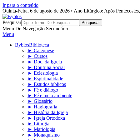
Ir para o conteúdo
Quinta-Feira, 6 de agosto de 2026 • Ano Litúrgico: Após Pentecoste
Byblos
Pesquisar
Menu De Navegação Secundário
Menu
Byblos
Biblioteca
► Catequese
► Cursos
► Doc. da Igreja
► Doutrina Social
► Eclesiologia
► Espiritualidade
► Estudos bíblicos
► Fé e diálogo
► Fé e meio ambiente
► Glossário
► Hagiografia
► História da Igreja
► Igreja Ortodoxa
► Liturgia
► Mariologia
► Monaquismo