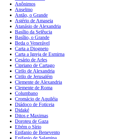
Anônimos
Anselmo
Antão, o Grande
Astério de Amaseia
Atanásio de Alexandria
Basílio da Selêucia
Basílio, o Grande
Beda o Venerável
Carta a Diogneto
Carta a Igreja de Esmirna
Cesário de Arles
Cipriano de Cartago
Cirilo de Alexandria
Cirilo de Jerusalém
Clemente de Alexandria
Clemente de Roma
Columbano
Cromácio de Aquiléia
Diádoco de Foticeia
Didaké
Ditos e Maximas
Doroteu de Gaza
Efrém o Sírio
Epifanio de Benevento
Epifanio de Salamina