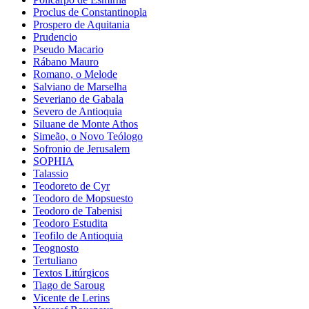
Proclus de Constantinopla
Prospero de Aquitania
Prudencio
Pseudo Macario
Rábano Mauro
Romano, o Melode
Salviano de Marselha
Severiano de Gabala
Severo de Antioquia
Siluane de Monte Athos
Simeão, o Novo Teólogo
Sofronio de Jerusalem
SOPHIA
Talassio
Teodoreto de Cyr
Teodoro de Mopsuesto
Teodoro de Tabenisi
Teodoro Estudita
Teofilo de Antioquia
Teognosto
Tertuliano
Textos Litúrgicos
Tiago de Saroug
Vicente de Lerins