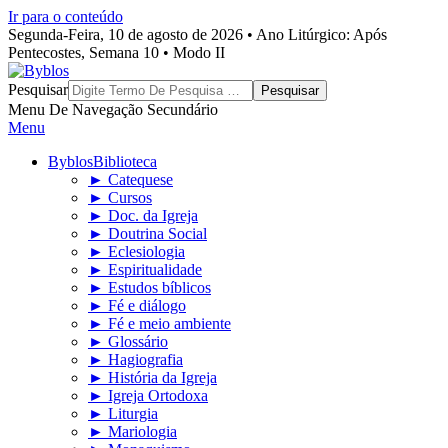
Ir para o conteúdo
Segunda-Feira, 10 de agosto de 2026 • Ano Litúrgico: Após
Pentecostes, Semana 10 • Modo II
Byblos
Pesquisar
Menu De Navegação Secundário
Menu
Byblos
Biblioteca
► Catequese
► Cursos
► Doc. da Igreja
► Doutrina Social
► Eclesiologia
► Espiritualidade
► Estudos bíblicos
► Fé e diálogo
► Fé e meio ambiente
► Glossário
► Hagiografia
► História da Igreja
► Igreja Ortodoxa
► Liturgia
► Mariologia