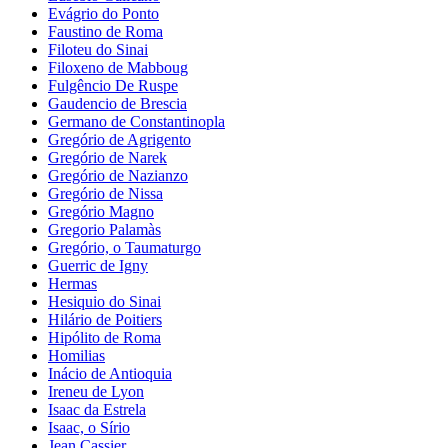
Evágrio do Ponto
Faustino de Roma
Filoteu do Sinai
Filoxeno de Mabboug
Fulgêncio De Ruspe
Gaudencio de Brescia
Germano de Constantinopla
Gregório de Agrigento
Gregório de Narek
Gregório de Nazianzo
Gregório de Nissa
Gregório Magno
Gregorio Palamàs
Gregório, o Taumaturgo
Guerric de Igny
Hermas
Hesiquio do Sinai
Hilário de Poitiers
Hipólito de Roma
Homilias
Inácio de Antioquia
Ireneu de Lyon
Isaac da Estrela
Isaac, o Sírio
Jean Cassier