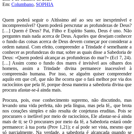
Em:
Columbano
,
SOPHIA
Quem poderá seguir o Altíssimo até ao seu ser inexprimível e
incompreensível? Quem poderá perscrutar as profundezas de Deus?
[…] Quem é Deus? Pai, Filho e Espírito Santo, Deus é uno. Não
perguntes mais nada acerca de Deus. Aqueles que desejam conhecer
o fundo das coisas acerca de Deus devem começar por considerar a
ordem natural. Com efeito, compreender a Trindade é semelhante a
conhecer as profundezas do mar, sobre as quais disse a Sabedoria de
Deus: «Quem poderá alcançar as profundezas do mar?» (Ecl 7, 24).
[…] Assim como o fundo dos mares é invisível aos olhares dos
homens, assim a Trindade divina permanece inacessível à
compreensão humana. Por isso, se alguém quiser compreender
aquilo em que crê, que não lhe ocorra que o fará melhor por via dos
raciocínios que pela fé, porque dessa maneira a sabedoria divina que
procura afastar-se-á ainda mais.
Procura, pois, esse conhecimento supremo, não discutindo, mas
levando uma vida perfeita, não pela língua, mas pela fé,, que brota
nos corações simples e não resulta de conjeturas eruditas. Pois se
procurares o inefável por meio de raciocínios, Ele afastar-se-á ainda
mais de ti; se O procurares por meio da fé, a Sabedoria estará onde
permanece: à tua porta (Prov 1,21); e aí pode ser vista, mesmo que
só parcialmente. Na verdade, a sabedoria é alcançada quando se