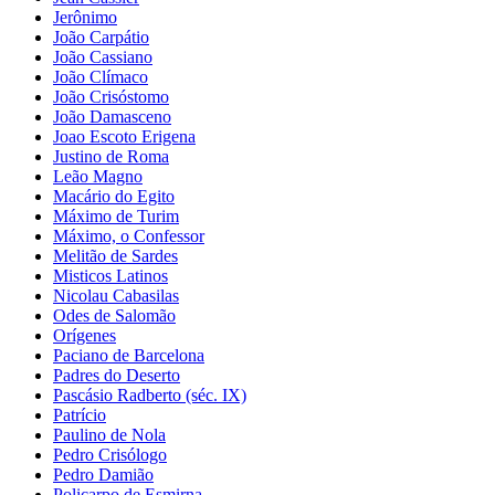
Jerônimo
João Carpátio
João Cassiano
João Clímaco
João Crisóstomo
João Damasceno
Joao Escoto Erigena
Justino de Roma
Leão Magno
Macário do Egito
Máximo de Turim
Máximo, o Confessor
Melitão de Sardes
Misticos Latinos
Nicolau Cabasilas
Odes de Salomão
Orígenes
Paciano de Barcelona
Padres do Deserto
Pascásio Radberto (séc. IX)
Patrício
Paulino de Nola
Pedro Crisólogo
Pedro Damião
Policarpo de Esmirna