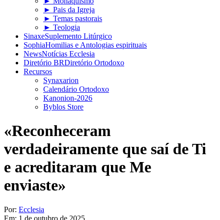
► Monaquismo
► Pais da Igreja
► Temas pastorais
► Teologia
Sinaxe
Suplemento Litúrgico
Sophia
Homilias e Antologias espirituais
News
Notícias Ecclesia
Diretório BR
Diretório Ortodoxo
Recursos
Synaxarion
Calendário Ortodoxo
Kanonion-2026
Byblos Store
«Reconheceram
verdadeiramente que saí de Ti
e acreditaram que Me
enviaste»
Por:
Ecclesia
Em:
1 de outubro de 2025