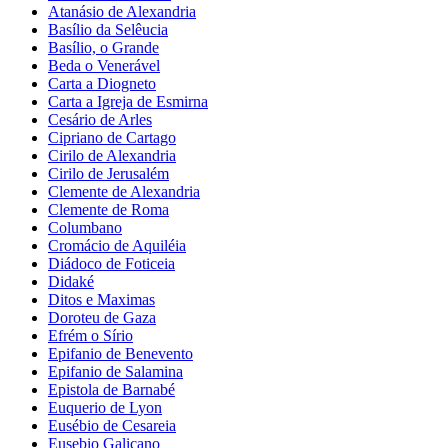
Atanásio de Alexandria
Basílio da Selêucia
Basílio, o Grande
Beda o Venerável
Carta a Diogneto
Carta a Igreja de Esmirna
Cesário de Arles
Cipriano de Cartago
Cirilo de Alexandria
Cirilo de Jerusalém
Clemente de Alexandria
Clemente de Roma
Columbano
Cromácio de Aquiléia
Diádoco de Foticeia
Didaké
Ditos e Maximas
Doroteu de Gaza
Efrém o Sírio
Epifanio de Benevento
Epifanio de Salamina
Epistola de Barnabé
Euquerio de Lyon
Eusébio de Cesareia
Eusebio Galicano