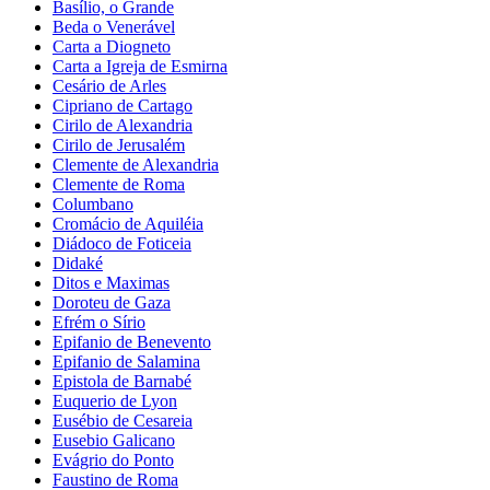
Basílio, o Grande
Beda o Venerável
Carta a Diogneto
Carta a Igreja de Esmirna
Cesário de Arles
Cipriano de Cartago
Cirilo de Alexandria
Cirilo de Jerusalém
Clemente de Alexandria
Clemente de Roma
Columbano
Cromácio de Aquiléia
Diádoco de Foticeia
Didaké
Ditos e Maximas
Doroteu de Gaza
Efrém o Sírio
Epifanio de Benevento
Epifanio de Salamina
Epistola de Barnabé
Euquerio de Lyon
Eusébio de Cesareia
Eusebio Galicano
Evágrio do Ponto
Faustino de Roma