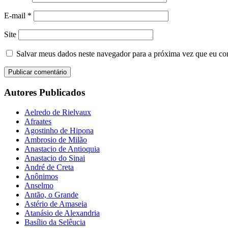
E-mail
*
Site
Salvar meus dados neste navegador para a próxima vez que eu co
Autores Publicados
Aelredo de Rielvaux
Afraates
Agostinho de Hipona
Ambrosio de Milão
Anastacio de Antioquia
Anastacio do Sinai
André de Creta
Anônimos
Anselmo
Antão, o Grande
Astério de Amaseia
Atanásio de Alexandria
Basílio da Selêucia