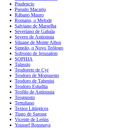
Prudencio
Pseudo Macario
Rábano Mauro
Romano, o Melode
Salviano de Marselha
Severiano de Gabala
Severo de Antioquia
Siluane de Monte Athos
Simeão, o Novo Teólogo
Sofronio de Jerusalem
SOPHIA
Talassio
Teodoreto de Cyr
Teodoro de Mopsuesto
Teodoro de Tabenisi
Teodoro Estudita
Teofilo de Antioquia
Teognosto
Tertuliano
Textos Litúrgicos
Tiago de Saroug
Vicente de Lerins
Youssef Bousnaya