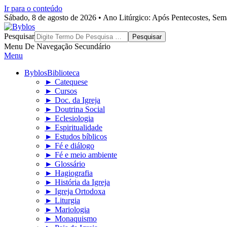
Ir para o conteúdo
Sábado, 8 de agosto de 2026 • Ano Litúrgico: Após Pentecostes, Se
Byblos
Pesquisar
Menu De Navegação Secundário
Menu
Byblos
Biblioteca
► Catequese
► Cursos
► Doc. da Igreja
► Doutrina Social
► Eclesiologia
► Espiritualidade
► Estudos bíblicos
► Fé e diálogo
► Fé e meio ambiente
► Glossário
► Hagiografia
► História da Igreja
► Igreja Ortodoxa
► Liturgia
► Mariologia
► Monaquismo