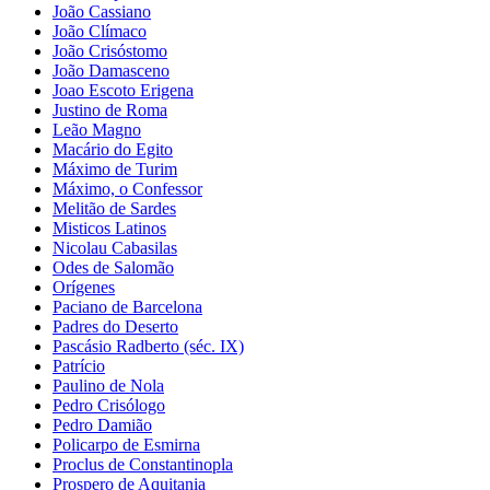
João Cassiano
João Clímaco
João Crisóstomo
João Damasceno
Joao Escoto Erigena
Justino de Roma
Leão Magno
Macário do Egito
Máximo de Turim
Máximo, o Confessor
Melitão de Sardes
Misticos Latinos
Nicolau Cabasilas
Odes de Salomão
Orígenes
Paciano de Barcelona
Padres do Deserto
Pascásio Radberto (séc. IX)
Patrício
Paulino de Nola
Pedro Crisólogo
Pedro Damião
Policarpo de Esmirna
Proclus de Constantinopla
Prospero de Aquitania