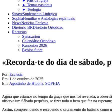
► Pais da Igreja
► Temas pastorais
► Teologia
Sinaxe
Suplemento Litúrgico
Sophia
Homilias e Antologias espirituais
News
Notícias Ecclesia
Diretório BR
Diretório Ortodoxo
Recursos
Synaxarion
Calendário Ortodoxo
Kanonion-2026
Byblos Store
«Recorda-te do dia de sábado, pa
Por:
Ecclesia
Em:
1 de outubro de 2025
Em:
Agostinho de Hipona
,
SOPHIA
Agora que estamos no tempo da graça que nos foi revelada, a observânc
observa um Sábado perpétuo, se fizer todo o bem que faz na esperanç
Assim, compreendendo e recebendo o sacramento do batismo como um S