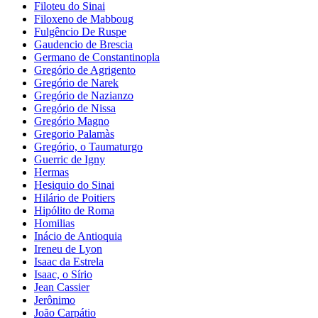
Filoteu do Sinai
Filoxeno de Mabboug
Fulgêncio De Ruspe
Gaudencio de Brescia
Germano de Constantinopla
Gregório de Agrigento
Gregório de Narek
Gregório de Nazianzo
Gregório de Nissa
Gregório Magno
Gregorio Palamàs
Gregório, o Taumaturgo
Guerric de Igny
Hermas
Hesiquio do Sinai
Hilário de Poitiers
Hipólito de Roma
Homilias
Inácio de Antioquia
Ireneu de Lyon
Isaac da Estrela
Isaac, o Sírio
Jean Cassier
Jerônimo
João Carpátio