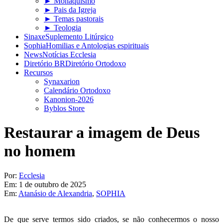
► Monaquismo
► Pais da Igreja
► Temas pastorais
► Teologia
Sinaxe
Suplemento Litúrgico
Sophia
Homilias e Antologias espirituais
News
Notícias Ecclesia
Diretório BR
Diretório Ortodoxo
Recursos
Synaxarion
Calendário Ortodoxo
Kanonion-2026
Byblos Store
Restaurar a imagem de Deus
no homem
Por:
Ecclesia
Em:
1 de outubro de 2025
Em:
Atanásio de Alexandria
,
SOPHIA
De que serve termos sido criados, se não conhecermos o nosso