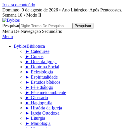
Ir para o conteúdo
Domingo, 9 de agosto de 2026 • Ano Litúrgico: Após Pentecostes,
Semana 10 • Modo II
Byblos
Pesquisar
Menu De Navegação Secundário
Menu
Byblos
Biblioteca
► Catequese
► Cursos
► Doc. da Igreja
► Doutrina Social
► Eclesiologia
► Espiritualidade
► Estudos bíblicos
► Fé e diálogo
► Fé e meio ambiente
► Glossário
► Hagiografia
► História da Igreja
► Igreja Ortodoxa
► Liturgia
► Mariologia