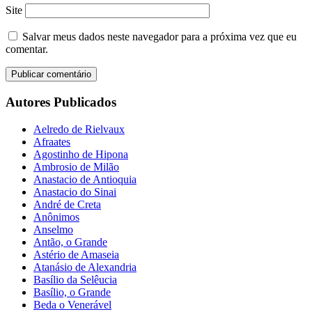
Site
Salvar meus dados neste navegador para a próxima vez que eu
comentar.
Autores Publicados
Aelredo de Rielvaux
Afraates
Agostinho de Hipona
Ambrosio de Milão
Anastacio de Antioquia
Anastacio do Sinai
André de Creta
Anônimos
Anselmo
Antão, o Grande
Astério de Amaseia
Atanásio de Alexandria
Basílio da Selêucia
Basílio, o Grande
Beda o Venerável