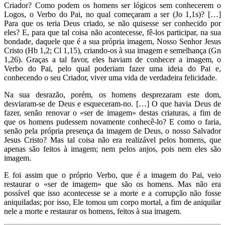
Criador? Como podem os homens ser lógicos sem conhecerem o
Logos, o Verbo do Pai, no qual começaram a ser (Jo 1,1s)? […]
Para que os teria Deus criado, se não quisesse ser conhecido por
eles? E, para que tal coisa não acontecesse, fê-los participar, na sua
bondade, daquele que é a sua própria imagem, Nosso Senhor Jesus
Cristo (Hb 1,2; Cl 1,15), criando-os à sua imagem e semelhança (Gn
1,26). Graças a tal favor, eles haviam de conhecer a imagem, o
Verbo do Pai, pelo qual poderiam fazer uma ideia do Pai e,
conhecendo o seu Criador, viver uma vida de verdadeira felicidade.
Na sua desrazão, porém, os homens desprezaram este dom,
desviaram-se de Deus e esqueceram-no. […] O que havia Deus de
fazer, senão renovar o «ser de imagem» destas criaturas, a fim de
que os homens pudessem novamente conhecê-lo? E como o faria,
senão pela própria presença da imagem de Deus, o nosso Salvador
Jesus Cristo? Mas tal coisa não era realizável pelos homens, que
apenas são feitos à imagem; nem pelos anjos, pois nem eles são
imagem.
E foi assim que o próprio Verbo, que é a imagem do Pai, veio
restaurar o «ser de imagem» que são os homens. Mas não era
possível que isso acontecesse se a morte e a corrupção não fosse
aniquiladas; por isso, Ele tomou um corpo mortal, a fim de aniquilar
nele a morte e restaurar os homens, feitos à sua imagem.