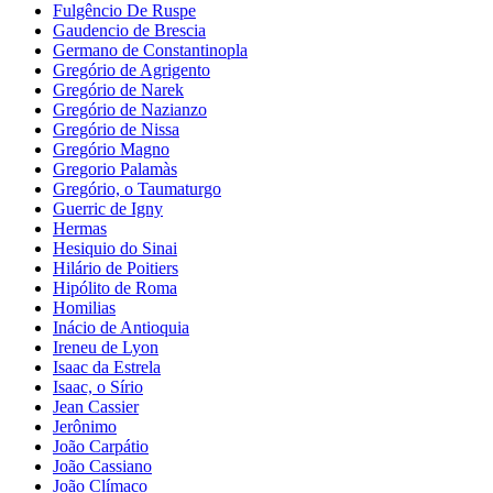
Fulgêncio De Ruspe
Gaudencio de Brescia
Germano de Constantinopla
Gregório de Agrigento
Gregório de Narek
Gregório de Nazianzo
Gregório de Nissa
Gregório Magno
Gregorio Palamàs
Gregório, o Taumaturgo
Guerric de Igny
Hermas
Hesiquio do Sinai
Hilário de Poitiers
Hipólito de Roma
Homilias
Inácio de Antioquia
Ireneu de Lyon
Isaac da Estrela
Isaac, o Sírio
Jean Cassier
Jerônimo
João Carpátio
João Cassiano
João Clímaco