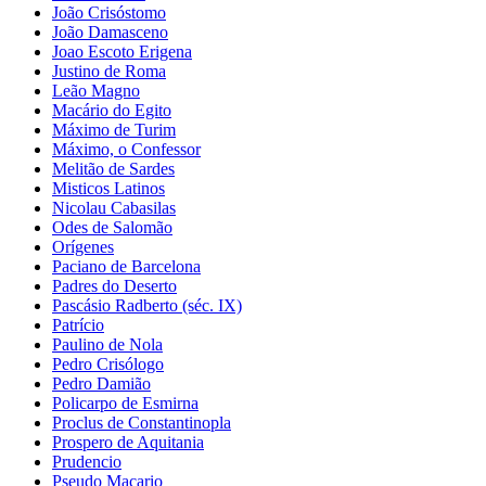
João Crisóstomo
João Damasceno
Joao Escoto Erigena
Justino de Roma
Leão Magno
Macário do Egito
Máximo de Turim
Máximo, o Confessor
Melitão de Sardes
Misticos Latinos
Nicolau Cabasilas
Odes de Salomão
Orígenes
Paciano de Barcelona
Padres do Deserto
Pascásio Radberto (séc. IX)
Patrício
Paulino de Nola
Pedro Crisólogo
Pedro Damião
Policarpo de Esmirna
Proclus de Constantinopla
Prospero de Aquitania
Prudencio
Pseudo Macario