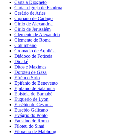
Carta a Diogneto
Carta a Igreja de Esmirna
Cesário de Arles
Cipriano de Cartago
Cirilo de Alexandria
Cirilo de Jerusalém
Clemente de Alexandria
Clemente de Roma
Columbano
Cromácio de Aquiléia
Diádoco de Foticeia
Didaké
Ditos e Maximas
Doroteu de Gaza
Efrém o Sírio
Epifanio de Benevento
Epifanio de Salamina
Epistola de Barnabé
Euquerio de Lyon
Eusébio de Cesareia
Eusebio Galicano
Evágrio do Ponto
Faustino de Roma
Filoteu do Sinai
Filoxeno de Mabboug