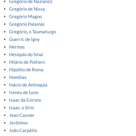
Gregório de Nazianzo
Gregório de Nissa
Gregório Magno
Gregorio Palamàs
Gregório, o Taumaturgo
Guerric de Igny
Hermas
Hesiquio do Sinai
Hilário de Poitiers
Hipólito de Roma
Homilias
Inácio de Antioquia
Ireneu de Lyon
Isaac da Estrela
Isaac, o Sírio
Jean Cassier
Jerônimo
João Carpátio