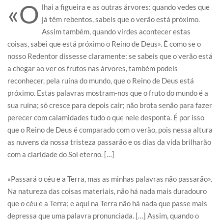
«O
lhai a figueira e as outras árvores: quando vedes que
já têm rebentos, sabeis que o verão está próximo.
Assim também, quando virdes acontecer estas
coisas, sabei que está próximo o Reino de Deus». É como se o
nosso Redentor dissesse claramente: se sabeis que o verão está
a chegar ao ver os frutos nas árvores, também podeis
reconhecer, pela ruína do mundo, que o Reino de Deus está
próximo. Estas palavras mostram-nos que o fruto do mundo é a
sua ruína; só cresce para depois cair; não brota senão para fazer
perecer com calamidades tudo o que nele desponta. É por isso
que o Reino de Deus é comparado com o verão, pois nessa altura
as nuvens da nossa tristeza passarão e os dias da vida brilharão
com a claridade do Sol eterno. […]
«Passará o céu e a Terra, mas as minhas palavras não passarão».
Na natureza das coisas materiais, não há nada mais duradouro
que o céu e a Terra; e aqui na Terra não há nada que passe mais
depressa que uma palavra pronunciada. […] Assim, quando o