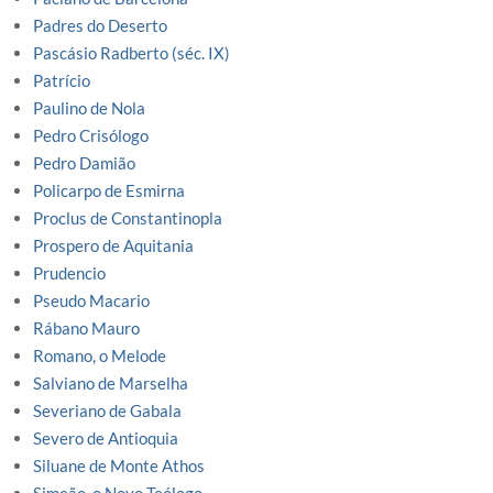
Padres do Deserto
Pascásio Radberto (séc. IX)
Patrício
Paulino de Nola
Pedro Crisólogo
Pedro Damião
Policarpo de Esmirna
Proclus de Constantinopla
Prospero de Aquitania
Prudencio
Pseudo Macario
Rábano Mauro
Romano, o Melode
Salviano de Marselha
Severiano de Gabala
Severo de Antioquia
Siluane de Monte Athos
Simeão, o Novo Teólogo