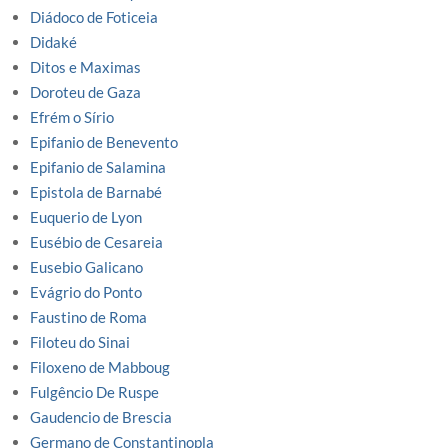
Diádoco de Foticeia
Didaké
Ditos e Maximas
Doroteu de Gaza
Efrém o Sírio
Epifanio de Benevento
Epifanio de Salamina
Epistola de Barnabé
Euquerio de Lyon
Eusébio de Cesareia
Eusebio Galicano
Evágrio do Ponto
Faustino de Roma
Filoteu do Sinai
Filoxeno de Mabboug
Fulgêncio De Ruspe
Gaudencio de Brescia
Germano de Constantinopla