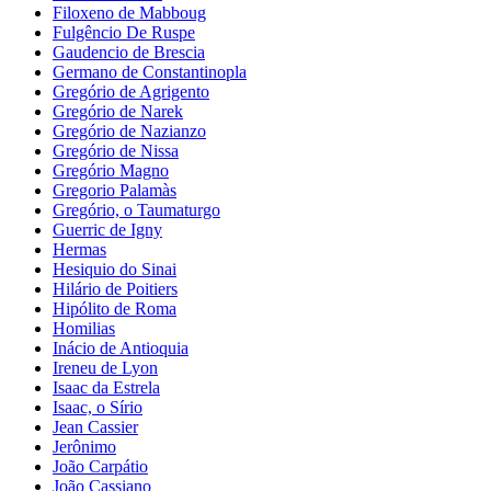
Filoxeno de Mabboug
Fulgêncio De Ruspe
Gaudencio de Brescia
Germano de Constantinopla
Gregório de Agrigento
Gregório de Narek
Gregório de Nazianzo
Gregório de Nissa
Gregório Magno
Gregorio Palamàs
Gregório, o Taumaturgo
Guerric de Igny
Hermas
Hesiquio do Sinai
Hilário de Poitiers
Hipólito de Roma
Homilias
Inácio de Antioquia
Ireneu de Lyon
Isaac da Estrela
Isaac, o Sírio
Jean Cassier
Jerônimo
João Carpátio
João Cassiano