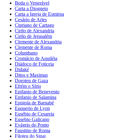
Beda o Venerável
Carta a Diogneto
Carta a Igreja de Esmirna
Cesário de Arles
Cipriano de Cartago
Cirilo de Alexandria
Cirilo de Jerusalém
Clemente de Alexandria
Clemente de Roma
Columbano
Cromácio de Aquiléia
Diádoco de Foticeia
Didaké
Ditos e Maximas
Doroteu de Gaza
Efrém o Sírio
Epifanio de Benevento
Epifanio de Salamina
Epistola de Barnabé
Euquerio de Lyon
Eusébio de Cesareia
Eusebio Galicano
Evágrio do Ponto
Faustino de Roma
Filoteu do Sinai