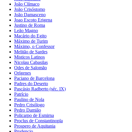
João Clímaco
João Crisóstomo
João Damasceno
Joao Escoto Erigena
Justino de Roma
Leão Magno
Macário do Egito
Máximo de Turim
Máximo, o Confessor
Melitão de Sardes
Misticos Latinos
Nicolau Cabasilas
Odes de Salomão
Orígenes
Paciano de Barcelona
Padres do Deserto
Pascásio Radberto (séc. IX)
Patrício
Paulino de Nola
Pedro Crisólogo
Pedro Damião
Policarpo de Esmirna
Proclus de Constantinopla
Prospero de Aquitania
Prudencio