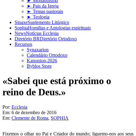
► Monaquismo
► Pais da Igreja
► Temas pastorais
► Teologia
Sinaxe
Suplemento Litúrgico
Sophia
Homilias e Antologias espirituais
News
Notícias Ecclesia
Diretório BR
Diretório Ortodoxo
Recursos
Synaxarion
Calendário Ortodoxo
Kanonion-2026
Byblos Store
«Sabei que está próximo o
reino de Deus.»
Por:
Ecclesia
Em:
6 de dezembro de 2016
Em:
Clemente de Roma
,
SOPHIA
Fixemos o olhar no Pai e Criador do mundo; liguemo-nos aos seus