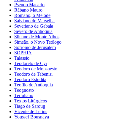
Pseudo Macario
Rábano Mauro
Romano, o Melode
Salviano de Marselha
Severiano de Gabala
Severo de Antioquia
Siluane de Monte Athos
Simeão, o Novo Teólogo
Sofronio de Jerusalem
SOPHIA
Talassio
Teodoreto de Cyr
Teodoro de Mopsuesto
Teodoro de Tabenisi
Teodoro Estudita
Teofilo de Antioquia
Teognosto
Tertuliano
Textos Litúrgicos
Tiago de Saroug
Vicente de Lerins
Youssef Bousnaya