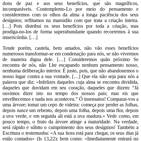
dons de paz e aos seus benefícios, que são magníficos,
incomparáveis. Contemplemo-Lo por meio do pensamento e
consideremos com os olhos da alma a longa paciência dos seus
desígnios; reflitamos na mansidão com que trata a criação inteira.
[…] Pois distribui os seus benefícios por toda a criação, mas
prodiga-no-los de forma superabundante quando recorremos à sua
misericórdia. […]
Tende porém, cautela, bem amados, não vão esses benefícios
numerosos transformar-se em condenação para nós, se não vivermos
de maneira digna dele. […] Consideremos quão próximo Se
encontra de nós, não Lhe escapando nenhum pensamento nosso,
nenhuma deliberação interior. É justo, pois, que não abandonemos o
nosso lugar contra a sua vontade. […] Que ela não seja para nós a
palavra que diz: «Infelizes daqueles cuja alma se encontra dividida,
daqueles que duvidam em seu coração, daqueles que dizem: “Já
ouvimos dizer isto no tempo dos nossos pais; mas eis que
envelhecemos e nada nos aconteceu.” Ó insensatos! Comparai-vos a
uma árvore; tomai um cepo de videira: começa por perder as folhas,
depois nasce um rebento, depois uma folha, depois uma flor, depois
a uva verde, e em seguida ali está a uva madura.» Vede como, em
pouco tempo, o fruto da árvore atinge a maturidade. Na verdade,
será rápido e súbito o cumprimento dos seus desígnios! Também a
Escritura o testemunha: «A sua hora está para chegar, os seus dias já
estão contados» (Is 13,22); bem como: «Imediatamente entrará no