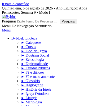
Ir para o conteúdo
Quinta-Feira, 6 de agosto de 2026 • Ano Litúrgico: Após
Pentecostes, Semana 9 • Modo I
Byblos
Pesquisar
Menu De Navegação Secundário
Menu
Byblos
Biblioteca
► Catequese
► Cursos
► Doc. da Igreja
► Doutrina Social
► Eclesiologia
► Espiritualidade
► Estudos bíblicos
► Fé e diálogo
► Fé e meio ambiente
► Glossário
► Hagiografia
► História da Igreja
► Igreja Ortodoxa
► Liturgia
► Mariologia