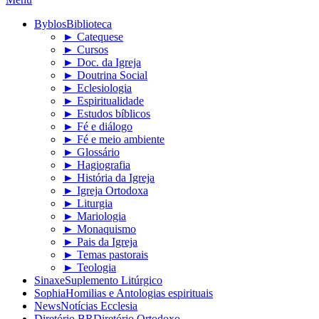
Byblos
Biblioteca
► Catequese
► Cursos
► Doc. da Igreja
► Doutrina Social
► Eclesiologia
► Espiritualidade
► Estudos bíblicos
► Fé e diálogo
► Fé e meio ambiente
► Glossário
► Hagiografia
► História da Igreja
► Igreja Ortodoxa
► Liturgia
► Mariologia
► Monaquismo
► Pais da Igreja
► Temas pastorais
► Teologia
Sinaxe
Suplemento Litúrgico
Sophia
Homilias e Antologias espirituais
News
Notícias Ecclesia
Diretório BR
Diretório Ortodoxo