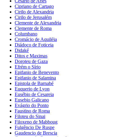
Cesário de Arles
Cipriano de Cartago
Cirilo de Alexandria
Cirilo de Jerusalém
Clemente de Alexandria
Clemente de Roma
Columbano
Cromácio de Aquiléia
Diádoco de Foticeia
Didaké
Ditos e Maximas
Doroteu de Gaza
Efrém o Sírio
Epifanio de Benevento
Epifanio de Salamina
Epistola de Barnabé
Euquerio de Lyon
Eusébio de Cesareia
Eusebio Galicano
Evágrio do Ponto
Faustino de Roma
Filoteu do Sinai
Filoxeno de Mabboug
Fulgêncio De Ruspe
Gaudencio de Brescia