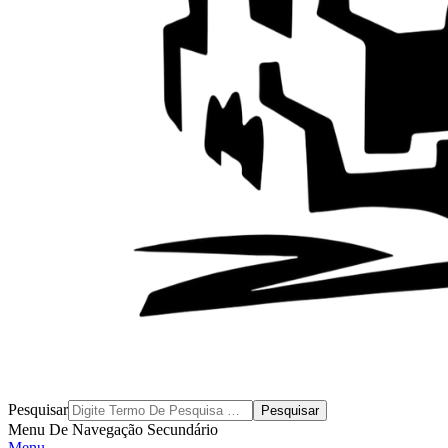
Byblos
Pesquisar
Menu De Navegação Secundário
Menu