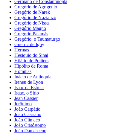
Germano de Constantinopla
Gregório de Agrigento
Gregório de Narek
Gregório de Nazianzo
Gregório de Nissa
Gregório Magno
Gregorio Palamàs
Gregório, o Taumaturgo
Guerric de Igny
Hermas
Hesiquio do Sinai
Hilário de Poitiers
Hipólito de Roma
Homilias
Inácio de Antioquia
Ireneu de Lyon
Isaac da Estrela
Isaac, o Sírio
Jean Cassier
Jerônimo
João Carpátio
João Cassiano
João Clímaco
João Crisóstomo
João Damasceno