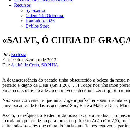
Recursos
Synaxarion
Calendário Ortodoxo
Kanonion-2026
Byblos Store
«SALVE, Ó CHEIA DE GRAÇ
Por:
Ecclesia
Em:
10 de dezembro de 2013
Em:
André de Creta
,
SOPHIA
A degenerescência do pecado tinha obscurecido a beleza da nossa 
perfeito e digno de Deus (Gn 1,26). […] Todos nós tínhamos prefer
Finalmente, o divino artesão do universo decidiu fazer surgir um m
Não seria conveniente que uma virgem puríssima e sem mácula se pu
universo antes de todas as gerações? Sim, Ela é a Mãe de Deus, Mari
Assim, o desígnio do Redentor da nossa raça era produzir um nascim
mácula um pouco de pó para moldar o primeiro Adão (Gn 2,7), no mome
entre todos os seres que criara. Foi nela que Ele nos renovou a part