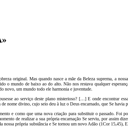
A»
nobreza original. Mas quando nasce a mãe da Beleza suprema, a nossa
ido o mundo de baixo ao do alto. Não nos restava qualquer esperança
undo novo, um mundo todo ele harmonia e juventude.
sesse ao serviço deste plano misterioso? […] E onde encontrar essa v
a de nome divino, cujo seio deu à luz o Deus encarnado, que Se havia
ento e como que uma nova criação para substituir o passado. Foi por
nto de realizar a sua própria encarnação Se serviu, por assim dizer,
ir da nossa própria substância e Se tornou um novo Adão (1Cor 15,45), E