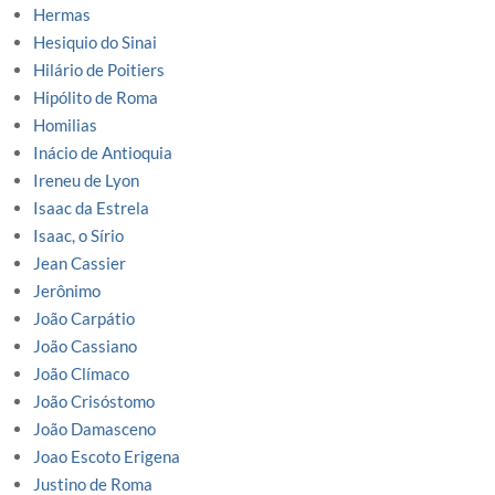
Hermas
Hesiquio do Sinai
Hilário de Poitiers
Hipólito de Roma
Homilias
Inácio de Antioquia
Ireneu de Lyon
Isaac da Estrela
Isaac, o Sírio
Jean Cassier
Jerônimo
João Carpátio
João Cassiano
João Clímaco
João Crisóstomo
João Damasceno
Joao Escoto Erigena
Justino de Roma