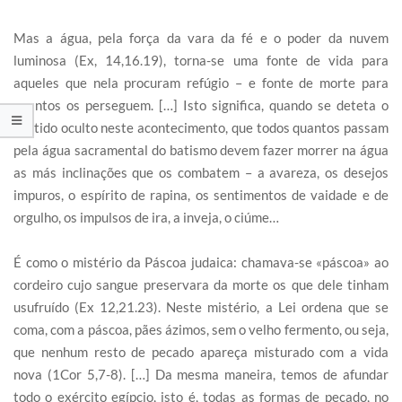
Mas a água, pela força da vara da fé e o poder da nuvem
luminosa (Ex, 14,16.19), torna-se uma fonte de vida para
aqueles que nela procuram refúgio – e fonte de morte para
quantos os perseguem. […] Isto significa, quando se deteta o
sentido oculto neste acontecimento, que todos quantos passam
pela água sacramental do batismo devem fazer morrer na água
as más inclinações que os combatem – a avareza, os desejos
impuros, o espírito de rapina, os sentimentos de vaidade e de
orgulho, os impulsos de ira, a inveja, o ciúme…
É como o mistério da Páscoa judaica: chamava-se «páscoa» ao
cordeiro cujo sangue preservara da morte os que dele tinham
usufruído (Ex 12,21.23). Neste mistério, a Lei ordena que se
coma, com a páscoa, pães ázimos, sem o velho fermento, ou seja,
que nenhum resto de pecado apareça misturado com a vida
nova (1Cor 5,7-8). […] Da mesma maneira, temos de afundar
todo o exército egípcio, isto é, todas as formas de pecado, no