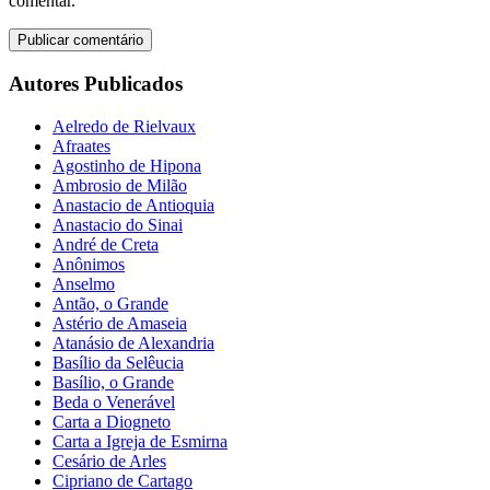
comentar.
Autores Publicados
Aelredo de Rielvaux
Afraates
Agostinho de Hipona
Ambrosio de Milão
Anastacio de Antioquia
Anastacio do Sinai
André de Creta
Anônimos
Anselmo
Antão, o Grande
Astério de Amaseia
Atanásio de Alexandria
Basílio da Selêucia
Basílio, o Grande
Beda o Venerável
Carta a Diogneto
Carta a Igreja de Esmirna
Cesário de Arles
Cipriano de Cartago