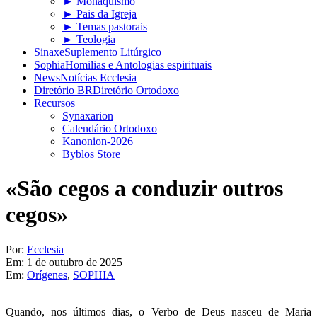
► Monaquismo
► Pais da Igreja
► Temas pastorais
► Teologia
Sinaxe
Suplemento Litúrgico
Sophia
Homilias e Antologias espirituais
News
Notícias Ecclesia
Diretório BR
Diretório Ortodoxo
Recursos
Synaxarion
Calendário Ortodoxo
Kanonion-2026
Byblos Store
«São cegos a conduzir outros
cegos»
Por:
Ecclesia
Em:
1 de outubro de 2025
Em:
Orígenes
,
SOPHIA
Quando, nos últimos dias, o Verbo de Deus nasceu de Maria