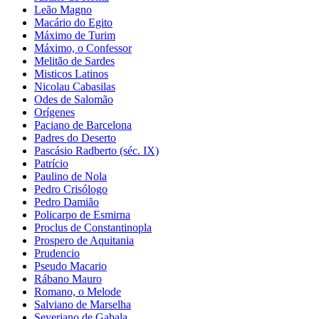
Leão Magno
Macário do Egito
Máximo de Turim
Máximo, o Confessor
Melitão de Sardes
Misticos Latinos
Nicolau Cabasilas
Odes de Salomão
Orígenes
Paciano de Barcelona
Padres do Deserto
Pascásio Radberto (séc. IX)
Patrício
Paulino de Nola
Pedro Crisólogo
Pedro Damião
Policarpo de Esmirna
Proclus de Constantinopla
Prospero de Aquitania
Prudencio
Pseudo Macario
Rábano Mauro
Romano, o Melode
Salviano de Marselha
Severiano de Gabala