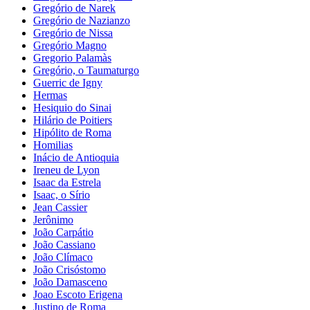
Gregório de Narek
Gregório de Nazianzo
Gregório de Nissa
Gregório Magno
Gregorio Palamàs
Gregório, o Taumaturgo
Guerric de Igny
Hermas
Hesiquio do Sinai
Hilário de Poitiers
Hipólito de Roma
Homilias
Inácio de Antioquia
Ireneu de Lyon
Isaac da Estrela
Isaac, o Sírio
Jean Cassier
Jerônimo
João Carpátio
João Cassiano
João Clímaco
João Crisóstomo
João Damasceno
Joao Escoto Erigena
Justino de Roma