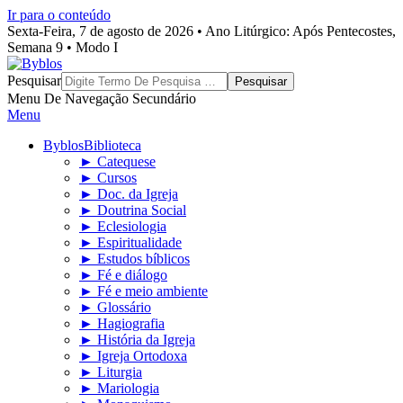
Ir para o conteúdo
Sexta-Feira, 7 de agosto de 2026 • Ano Litúrgico: Após Pentecostes,
Semana 9 • Modo I
Byblos
Pesquisar
Menu De Navegação Secundário
Menu
Byblos
Biblioteca
► Catequese
► Cursos
► Doc. da Igreja
► Doutrina Social
► Eclesiologia
► Espiritualidade
► Estudos bíblicos
► Fé e diálogo
► Fé e meio ambiente
► Glossário
► Hagiografia
► História da Igreja
► Igreja Ortodoxa
► Liturgia
► Mariologia