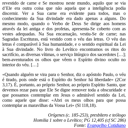
revestido de carne e Se mostrou neste mundo, aquilo que se via
d’Ele era outra coisa que não aquela que a inteligência podia
discernir. Ver a Sua carne era evidente para todos, mas o
conhecimento da Sua divindade era dado apenas a alguns. Do
mesmo modo, quando o Verbo de Deus Se dirige aos homens
através da lei antiga e dos profetas, apresenta-Se coberto com as
vestes adequadas. Na Sua encarnação, vestiu-Se de carne; nas
Sagradas Escrituras, está vestido com o véu das letras. O véu das
letras é comparável à Sua humanidade, e o sentido espiritual da Lei
à Sua divindade. No livro do Levítico encontramos os ritos do
sacrifício, as diversas vítimas, o serviço litúrgico dos sacerdotes […];
bem-aventurados os olhos que vêem o Espírito divino oculto no
interior do véu. […]
«Quando alguém se vira para o Senhor, diz o apóstolo Paulo, o véu
é tirado, pois onde está o Espírito do Senhor há liberdade» (2Cor
3,17). É, portanto, ao próprio Senhor, ao próprio Espírito Santo, que
devemos rezar para que Ele Se digne remover toda a obscuridade e
que possamos contemplar em Jesus o admirável sentido da Lei,
como aquele que disse: «Abri os meus olhos para que possa
contemplar as maravilhas da Vossa Lei» (Sl 118,18).
Orígenes (c. 185-253), presbítero e teólogo
Homilia 1 sobre o Levítico; PG 12,405 (cf SC 286)
Fonte:
Evangelho Cotidiano