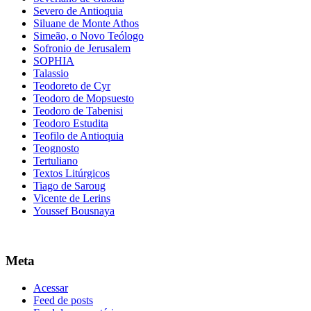
Severo de Antioquia
Siluane de Monte Athos
Simeão, o Novo Teólogo
Sofronio de Jerusalem
SOPHIA
Talassio
Teodoreto de Cyr
Teodoro de Mopsuesto
Teodoro de Tabenisi
Teodoro Estudita
Teofilo de Antioquia
Teognosto
Tertuliano
Textos Litúrgicos
Tiago de Saroug
Vicente de Lerins
Youssef Bousnaya
Meta
Acessar
Feed de posts