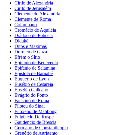
Cirilo de Alexandria
Cirilo de Jerusalém
Clemente de Alexandria
Clemente de Roma
Columbano
Cromácio de Aquiléia
Diádoco de Foticeia
Didaké
Ditos e Maximas
Doroteu de Gaza
Efrém o Sírio
Epifanio de Benevento
Epifanio de Salamina
Epistola de Barnabé
Euquerio de Lyon
Eusébio de Cesareia
Eusebio Galicano
Evágrio do Ponto
Faustino de Roma
Filoteu do Sinai
Filoxeno de Mabboug
Fulgêncio De Ruspe
Gaudencio de Brescia
Germano de Constantinopla
Gregório de Agrigento