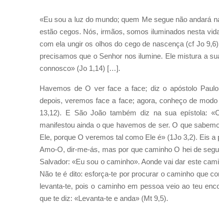
«Eu sou a luz do mundo; quem Me segue não andará nas 
estão cegos. Nós, irmãos, somos iluminados nesta vida 
com ela ungir os olhos do cego de nascença (cf Jo 9,
precisamos que o Senhor nos ilumine. Ele mistura a sua
connosco» (Jo 1,14) […].
Havemos de O ver face a face; diz o apóstolo Paul
depois, veremos face a face; agora, conheço de modo 
13,12). E São João também diz na sua epístola: «
manifestou ainda o que havemos de ser. O que sabemo
Ele, porque O veremos tal como Ele é» (1Jo 3,2). Eis a
Amo-O, dir-me-ás, mas por que caminho O hei de segu
Salvador: «Eu sou o caminho». Aonde vai dar este cami
Não te é dito: esforça-te por procurar o caminho que co
levanta-te, pois o caminho em pessoa veio ao teu encon
que te diz: «Levanta-te e anda» (Mt 9,5).