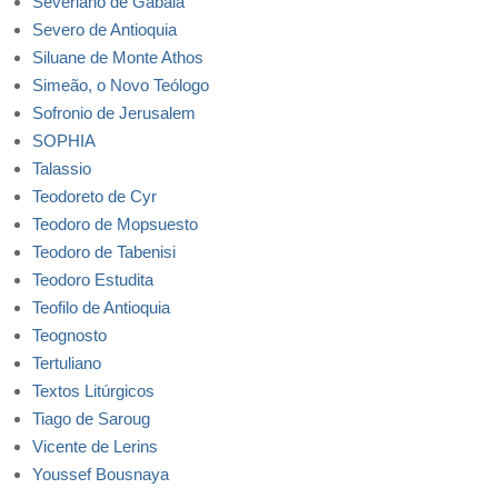
Severiano de Gabala
Severo de Antioquia
Siluane de Monte Athos
Simeão, o Novo Teólogo
Sofronio de Jerusalem
SOPHIA
Talassio
Teodoreto de Cyr
Teodoro de Mopsuesto
Teodoro de Tabenisi
Teodoro Estudita
Teofilo de Antioquia
Teognosto
Tertuliano
Textos Litúrgicos
Tiago de Saroug
Vicente de Lerins
Youssef Bousnaya