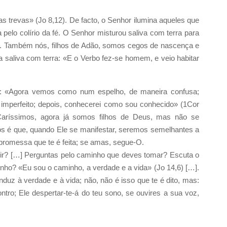
trevas» (Jo 8,12). De facto, o Senhor ilumina aqueles que
pelo colírio da fé. O Senhor misturou saliva com terra para
6). Também nós, filhos de Adão, somos cegos de nascença e
 saliva com terra: «E o Verbo fez-se homem, e veio habitar
o: «Agora vemos como num espelho, de maneira confusa;
imperfeito; depois, conhecerei como sou conhecido» (1Cor
Caríssimos, agora já somos filhos de Deus, mas não se
s é que, quando Ele se manifestar, seremos semelhantes a
 promessa que te é feita; se amas, segue-O.
ir? […] Perguntas pelo caminho que deves tomar? Escuta o
nho? «Eu sou o caminho, a verdade e a vida» (Jo 14,6) […].
nduz à verdade e à vida; não, não é isso que te é dito, mas:
tro; Ele despertar-te-á do teu sono, se ouvires a sua voz,