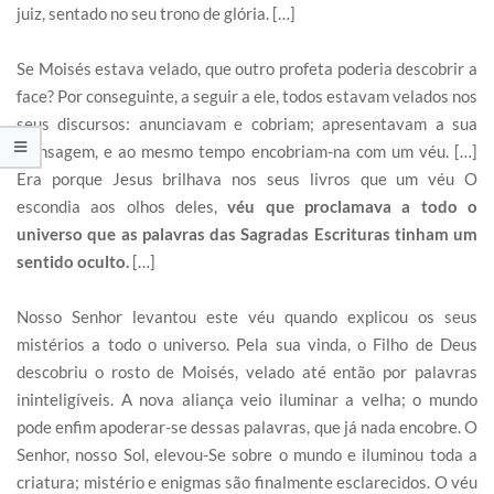
juiz, sentado no seu trono de glória. […]
Se Moisés estava velado, que outro profeta poderia descobrir a
face? Por conseguinte, a seguir a ele, todos estavam velados nos
seus discursos: anunciavam e cobriam; apresentavam a sua
mensagem, e ao mesmo tempo encobriam-na com um véu. […]
Era porque Jesus brilhava nos seus livros que um véu O
escondia aos olhos deles,
véu que proclamava a todo o
universo que as palavras das Sagradas Escrituras tinham um
sentido oculto.
[…]
Nosso Senhor levantou este véu quando explicou os seus
mistérios a todo o universo. Pela sua vinda, o Filho de Deus
descobriu o rosto de Moisés, velado até então por palavras
ininteligíveis. A nova aliança veio iluminar a velha; o mundo
pode enfim apoderar-se dessas palavras, que já nada encobre. O
Senhor, nosso Sol, elevou-Se sobre o mundo e iluminou toda a
criatura; mistério e enigmas são finalmente esclarecidos. O véu