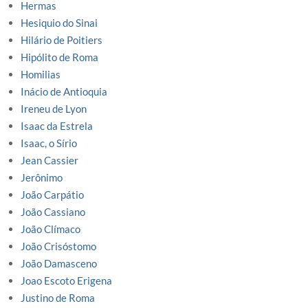
Hermas
Hesiquio do Sinai
Hilário de Poitiers
Hipólito de Roma
Homilias
Inácio de Antioquia
Ireneu de Lyon
Isaac da Estrela
Isaac, o Sírio
Jean Cassier
Jerônimo
João Carpátio
João Cassiano
João Clímaco
João Crisóstomo
João Damasceno
Joao Escoto Erigena
Justino de Roma