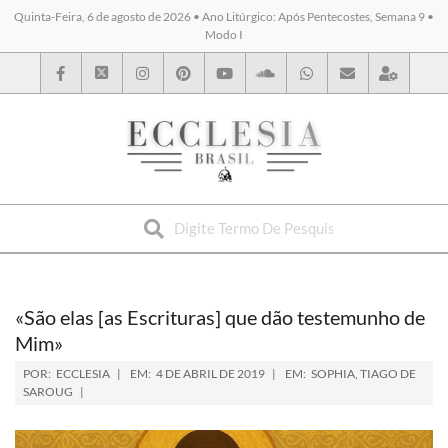
Quinta-Feira, 6 de agosto de 2026 • Ano Litúrgico: Após Pentecostes, Semana 9 •
Modo I
BYBLOS
«São elas [as Escrituras] que dão testemunho de
Mim»
POR:
ECCLESIA
EM:
4 DE ABRIL DE 2019
EM:
SOPHIA
,
TIAGO DE
SAROUG