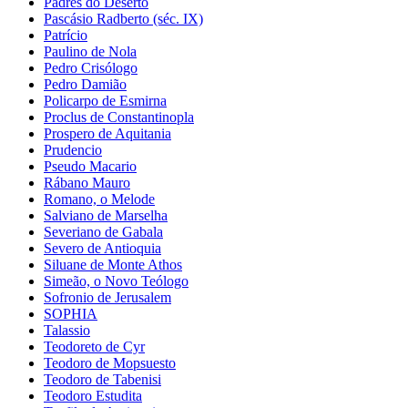
Padres do Deserto
Pascásio Radberto (séc. IX)
Patrício
Paulino de Nola
Pedro Crisólogo
Pedro Damião
Policarpo de Esmirna
Proclus de Constantinopla
Prospero de Aquitania
Prudencio
Pseudo Macario
Rábano Mauro
Romano, o Melode
Salviano de Marselha
Severiano de Gabala
Severo de Antioquia
Siluane de Monte Athos
Simeão, o Novo Teólogo
Sofronio de Jerusalem
SOPHIA
Talassio
Teodoreto de Cyr
Teodoro de Mopsuesto
Teodoro de Tabenisi
Teodoro Estudita