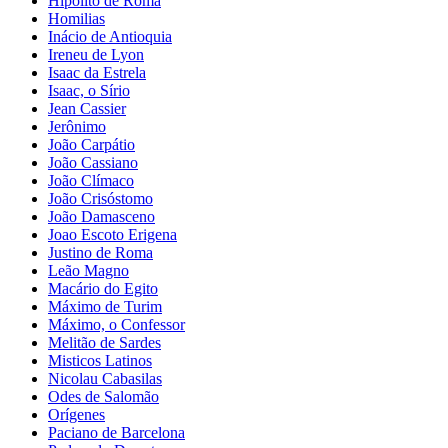
Hipólito de Roma
Homilias
Inácio de Antioquia
Ireneu de Lyon
Isaac da Estrela
Isaac, o Sírio
Jean Cassier
Jerônimo
João Carpátio
João Cassiano
João Clímaco
João Crisóstomo
João Damasceno
Joao Escoto Erigena
Justino de Roma
Leão Magno
Macário do Egito
Máximo de Turim
Máximo, o Confessor
Melitão de Sardes
Misticos Latinos
Nicolau Cabasilas
Odes de Salomão
Orígenes
Paciano de Barcelona