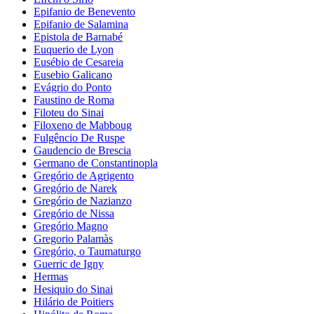
Epifanio de Benevento
Epifanio de Salamina
Epistola de Barnabé
Euquerio de Lyon
Eusébio de Cesareia
Eusebio Galicano
Evágrio do Ponto
Faustino de Roma
Filoteu do Sinai
Filoxeno de Mabboug
Fulgêncio De Ruspe
Gaudencio de Brescia
Germano de Constantinopla
Gregório de Agrigento
Gregório de Narek
Gregório de Nazianzo
Gregório de Nissa
Gregório Magno
Gregorio Palamàs
Gregório, o Taumaturgo
Guerric de Igny
Hermas
Hesiquio do Sinai
Hilário de Poitiers