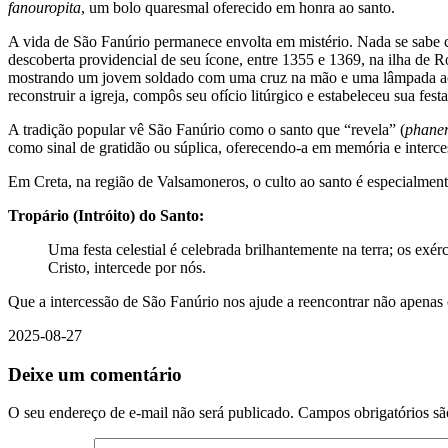
fanouropita
, um bolo quaresmal oferecido em honra ao santo.
A vida de São Fanúrio permanece envolta em mistério. Nada se sabe co
descoberta providencial de seu ícone, entre 1355 e 1369, na ilha de 
mostrando um jovem soldado com uma cruz na mão e uma lâmpada acesa
reconstruir a igreja, compôs seu ofício litúrgico e estabeleceu sua festa
A tradição popular vê São Fanúrio como o santo que “revela” (
phane
como sinal de gratidão ou súplica, oferecendo-a em memória e interc
Em Creta, na região de Valsamoneros, o culto ao santo é especialmente
Tropário (Intróito) do Santo:
Uma festa celestial é celebrada brilhantemente na terra; os exérci
Cristo, intercede por nós.
Que a intercessão de São Fanúrio nos ajude a reencontrar não apenas 
2025-08-27
Deixe um comentário
O seu endereço de e-mail não será publicado.
Campos obrigatórios s