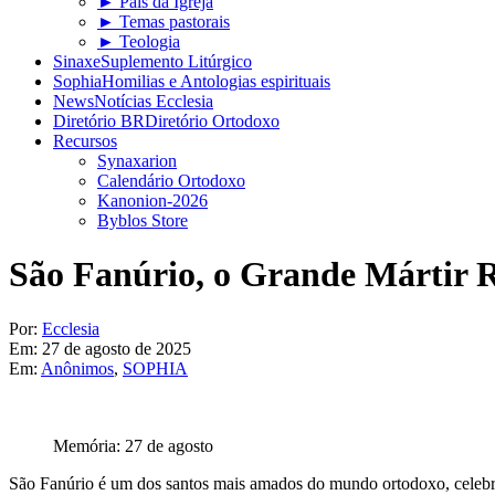
► Pais da Igreja
► Temas pastorais
► Teologia
Sinaxe
Suplemento Litúrgico
Sophia
Homilias e Antologias espirituais
News
Notícias Ecclesia
Diretório BR
Diretório Ortodoxo
Recursos
Synaxarion
Calendário Ortodoxo
Kanonion-2026
Byblos Store
São Fanúrio, o Grande Mártir 
Por:
Ecclesia
Em:
27 de agosto de 2025
Em:
Anônimos
,
SOPHIA
Memória: 27 de agosto
São Fanúrio é um dos santos mais amados do mundo ortodoxo, celebra