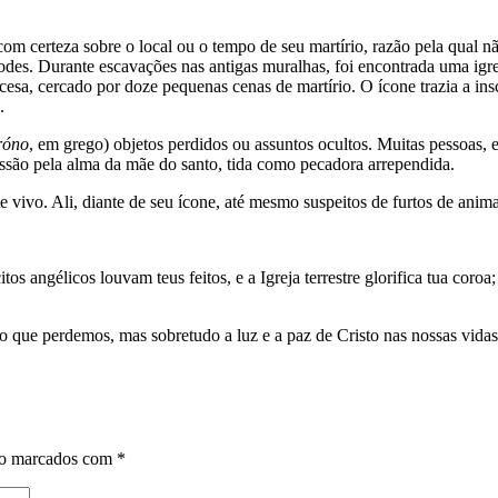
m certeza sobre o local ou o tempo de seu martírio, razão pela qual nã
Rodes. Durante escavações nas antigas muralhas, foi encontrada uma igr
, cercado por doze pequenas cenas de martírio. O ícone trazia a ins
.
róno
, em grego) objetos perdidos ou assuntos ocultos. Muitas pessoas,
essão pela alma da mãe do santo, tida como pecadora arrependida.
 vivo. Ali, diante de seu ícone, até mesmo suspeitos de furtos de anima
tos angélicos louvam teus feitos, e a Igreja terrestre glorifica tua coroa
o que perdemos, mas sobretudo a luz e a paz de Cristo nas nossas vidas
ão marcados com
*