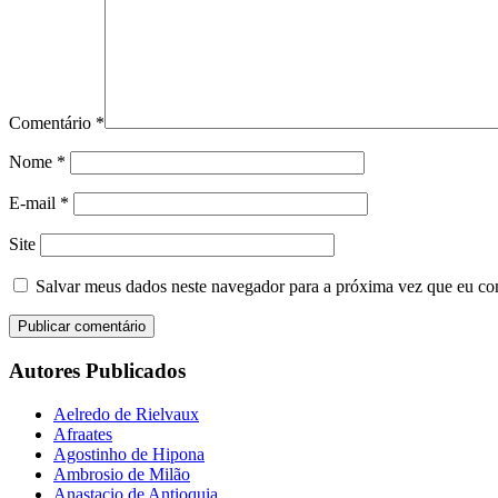
Comentário
*
Nome
*
E-mail
*
Site
Salvar meus dados neste navegador para a próxima vez que eu co
Autores Publicados
Aelredo de Rielvaux
Afraates
Agostinho de Hipona
Ambrosio de Milão
Anastacio de Antioquia