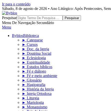
Ir para o conteúdo
Sábado, 8 de agosto de 2026 • Ano Litúrgico: Após Pentecostes, Se
Byblos
Pesquisar
Menu De Navegação Secundário
Menu
Byblos
Biblioteca
► Catequese
► Cursos
► Doc. da Igreja
► Doutrina Social
► Eclesiologia
► Espiritualidade
► Estudos bíblicos
► Fé e diálogo
► Fé e meio ambiente
► Glossário
► Hagiografia
► História da Igreja
► Igreja Ortodoxa
► Liturgia
► Mariologia
► Monaquismo