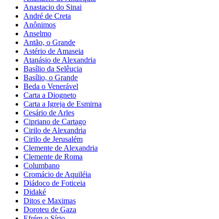
Anastacio do Sinai
André de Creta
Anônimos
Anselmo
Antão, o Grande
Astério de Amaseia
Atanásio de Alexandria
Basílio da Selêucia
Basílio, o Grande
Beda o Venerável
Carta a Diogneto
Carta a Igreja de Esmirna
Cesário de Arles
Cipriano de Cartago
Cirilo de Alexandria
Cirilo de Jerusalém
Clemente de Alexandria
Clemente de Roma
Columbano
Cromácio de Aquiléia
Diádoco de Foticeia
Didaké
Ditos e Maximas
Doroteu de Gaza
Efrém o Sírio