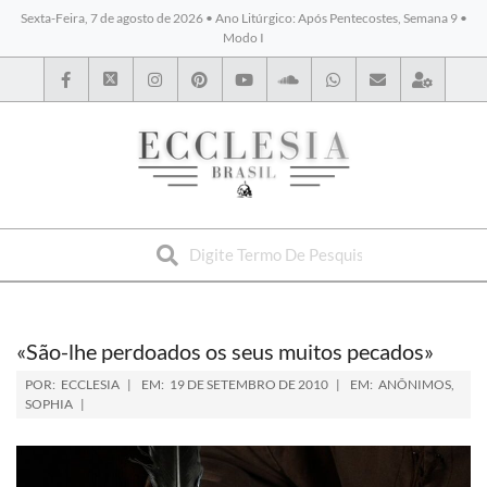
Sexta-Feira, 7 de agosto de 2026 • Ano Litúrgico: Após Pentecostes, Semana 9 •
Modo I
BYBLOS
«São-lhe perdoados os seus muitos pecados»
POR:
ECCLESIA
EM:
19 DE SETEMBRO DE 2010
EM:
ANÔNIMOS
,
SOPHIA