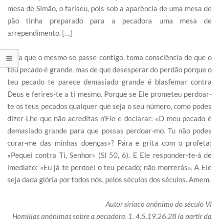
mesa de Simão, o fariseu, pois sob a aparência de uma mesa de
pão tinha preparado para a pecadora uma mesa de
arrependimento. […]
Para que o mesmo se passe contigo, toma consciência de que o
teu pecado é grande, mas de que desesperar do perdão porque o
teu pecado te parece demasiado grande é blasfemar contra
Deus e ferires-te a ti mesmo. Porque se Ele prometeu perdoar-
te os teus pecados qualquer que seja o seu número, como podes
dizer-Lhe que não acreditas n’Ele e declarar: «O meu pecado é
demasiado grande para que possas perdoar-mo. Tu não podes
curar-me das minhas doenças»? Pára e grita com o profeta:
«Pequei contra Ti, Senhor» (Sl 50, 6). E Ele responder-te-á de
imediato: «Eu já te perdoei o teu pecado; não morrerás». A Ele
seja dada glória por todos nós, pelos séculos dos séculos. Amem.
Autor siríaco anônimo do século VI
Homilias anónimas sobre a pecadora, 1, 4.5.19.26.28 (a partir da